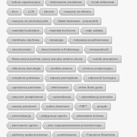
kultura organizacyjna
lakierowanie proszkowe
leżaki reklamowe
linux
LLM
lubuntu
maszyny do drewna
maszyny do produkcji palet
Masło klarowane - przewodnik
materiały budowlane
materiały kuchenne
małe zakłady
membrana dachowa
metalurgia
motywacja pozafinansowa
nieruchomości
nieruchomości w Kołobrzegu
niezawodność
Nowoczesna kuchnia czarny mat plus srebrne okucia
nośniki zewnętrzne
obliczenia równoległe
obróbka drewna
ochrona antykorozyjna
ocieplenie poddasza
odpady przemysłowe
odporność korozyjna
ogrodzenia panelowe
okleinowanie
online florist guide
optyczne powiększenie
optymalizacja
optymalizacja procesów
otwarta przestrzeń
palety drewniane
PBFT
pergole
personalizacja
pielęgnacja ogrodu
planowanie budowy
planowanie ogrodu
plan zagospodarowania przestrzennego
platformy społecznościowe
podróżowanie
Pojezierze Brodnickie