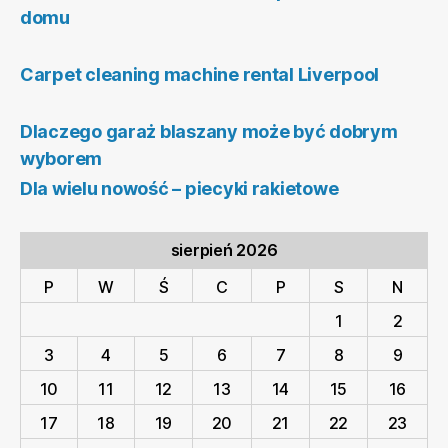
domu
Carpet cleaning machine rental Liverpool
Dlaczego garaż blaszany może być dobrym
wyborem
Dla wielu nowość – piecyki rakietowe
sierpień 2026
P
W
Ś
C
P
S
N
1
2
3
4
5
6
7
8
9
10
11
12
13
14
15
16
17
18
19
20
21
22
23