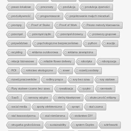
prawo lokalowe
procesory
produkcja
produkcja żywności
produktywność
programowanie
projektowanie małych mieszkań
prompty
Proof of Stake
Proof of Work
Proste metody klarowania
przemysł
przemysł ciężki
przemysł drzewny
przewozy grupowe
przywództwo
psychologiczne bezpieczeństwo
python
reactjs
recykling
reklama outdoorowa
reklama zewnętrzna
relacje biznesowe
reliable flower delivery
robotyka
robotyzacja
ROI
rolnictwo ekologiczne
rower
rozwój osobisty
rozwój pracowników
rośliny pnące
rury bez szwu
rury stalowe
Rury stalowe czarne bez szwu
rywalizacja
ryzyko
rzemiosło
SaaS
sensory wizyjne
skróty klawiszowe
skuteczność reklamy
social media
sporty elektroniczne
sprzęt
stal czarna
stal kwasoodporna
stal nierdzewna
stolarstwo DIY
strugarka grubościowa
sustainability
system Duplex
szlefowarki