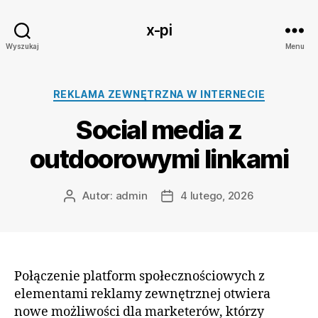
x-pi
Wyszukaj
Menu
Kategorie
REKLAMA ZEWNĘTRZNA W INTERNECIE
Social media z
outdoorowymi linkami
Autor:
admin
4 lutego, 2026
Autor
Data
wpisu
wpisu
Połączenie platform społecznościowych z
elementami reklamy zewnętrznej otwiera
nowe możliwości dla marketerów, którzy