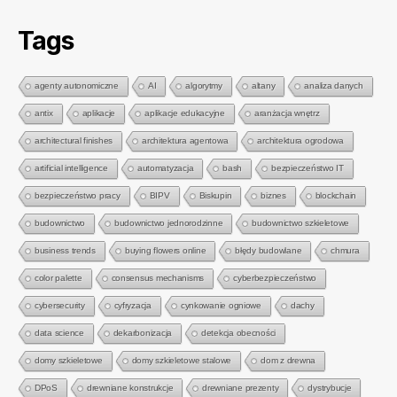
Tags
agenty autonomiczne
AI
algorytmy
altany
analiza danych
antix
aplikacje
aplikacje edukacyjne
aranżacja wnętrz
architectural finishes
architektura agentowa
architektura ogrodowa
artificial intelligence
automatyzacja
bash
bezpieczeństwo IT
bezpieczeństwo pracy
BIPV
Biskupin
biznes
blockchain
budownictwo
budownictwo jednorodzinne
budownictwo szkieletowe
business trends
buying flowers online
błędy budowlane
chmura
color palette
consensus mechanisms
cyberbezpieczeństwo
cybersecurity
cyfryzacja
cynkowanie ogniowe
dachy
data science
dekarbonizacja
detekcja obecności
domy szkieletowe
domy szkieletowe stalowe
dom z drewna
DPoS
drewniane konstrukcje
drewniane prezenty
dystrybucje