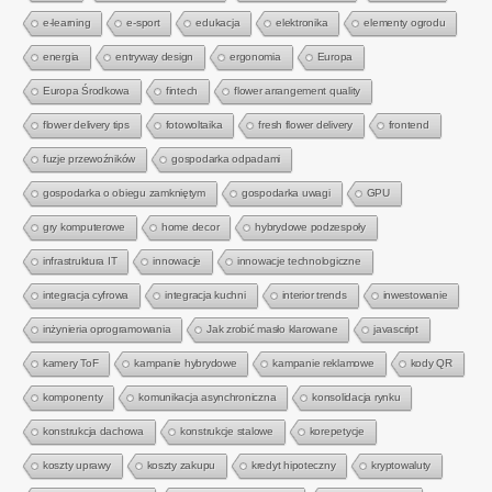
e-learning
e-sport
edukacja
elektronika
elementy ogrodu
energia
entryway design
ergonomia
Europa
Europa Środkowa
fintech
flower arrangement quality
flower delivery tips
fotowoltaika
fresh flower delivery
frontend
fuzje przewoźników
gospodarka odpadami
gospodarka o obiegu zamkniętym
gospodarka uwagi
GPU
gry komputerowe
home decor
hybrydowe podzespoły
infrastruktura IT
innowacje
innowacje technologiczne
integracja cyfrowa
integracja kuchni
interior trends
inwestowanie
inżynieria oprogramowania
Jak zrobić masło klarowane
javascript
kamery ToF
kampanie hybrydowe
kampanie reklamowe
kody QR
komponenty
komunikacja asynchroniczna
konsolidacja rynku
konstrukcja dachowa
konstrukcje stalowe
korepetycje
koszty uprawy
koszty zakupu
kredyt hipoteczny
kryptowaluty