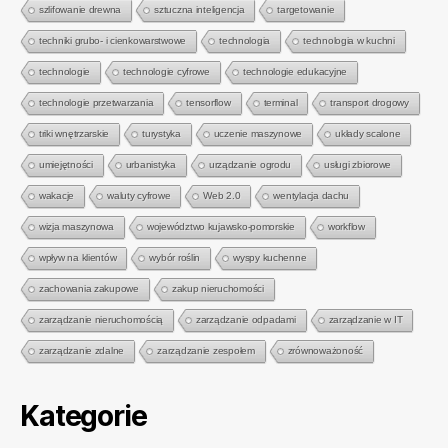
szlifowanie drewna
sztuczna inteligencja
targetowanie
techniki grubo- i cienkowarstwowe
technologia
technologia w kuchni
technologie
technologie cyfrowe
technologie edukacyjne
technologie przetwarzania
tensorflow
terminal
transport drogowy
triki wnętrzarskie
turystyka
uczenie maszynowe
układy scalone
umiejętności
urbanistyka
urządzanie ogrodu
usługi zbiorowe
wakacje
waluty cyfrowe
Web 2.0
wentylacja dachu
wizja maszynowa
województwo kujawsko-pomorskie
workflow
wpływ na klientów
wybór roślin
wyspy kuchenne
zachowania zakupowe
zakup nieruchomości
zarządzanie nieruchomością
zarządzanie odpadami
zarządzanie w IT
zarządzanie zdalne
zarządzanie zespołem
zrównoważoność
Kategorie