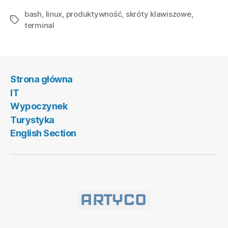
w
bash
,
linux
,
produktywność
,
skróty klawiszowe
wierszu
,
Tagi
terminal
poleceń:
Skróty
i
triki”
Strona główna
IT
Wypoczynek
Turystyka
English Section