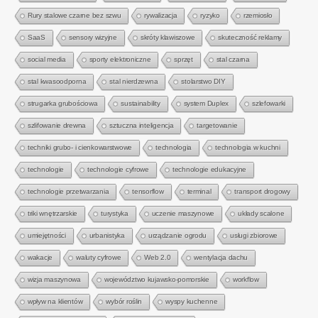
Rury stalowe czarne bez szwu
rywalizacja
ryzyko
rzemiosło
SaaS
sensory wizyjne
skróty klawiszowe
skuteczność reklamy
social media
sporty elektroniczne
sprzęt
stal czarna
stal kwasoodporna
stal nierdzewna
stolarstwo DIY
strugarka grubościowa
sustainability
system Duplex
szlefowarki
szlifowanie drewna
sztuczna inteligencja
targetowanie
techniki grubo- i cienkowarstwowe
technologia
technologia w kuchni
technologie
technologie cyfrowe
technologie edukacyjne
technologie przetwarzania
tensorflow
terminal
transport drogowy
triki wnętrzarskie
turystyka
uczenie maszynowe
układy scalone
umiejętności
urbanistyka
urządzanie ogrodu
usługi zbiorowe
wakacje
waluty cyfrowe
Web 2.0
wentylacja dachu
wizja maszynowa
województwo kujawsko-pomorskie
workflow
wpływ na klientów
wybór roślin
wyspy kuchenne