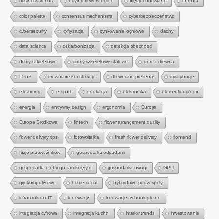
business trends
buying flowers online
błędy budowlane
chmura
color palette
consensus mechanisms
cyberbezpieczeństwo
cybersecurity
cyfryzacja
cynkowanie ogniowe
dachy
data science
dekarbonizacja
detekcja obecności
domy szkieletowe
domy szkieletowe stalowe
dom z drewna
DPoS
drewniane konstrukcje
drewniane prezenty
dystrybucje
e-learning
e-sport
edukacja
elektronika
elementy ogrodu
energia
entryway design
ergonomia
Europa
Europa Środkowa
fintech
flower arrangement quality
flower delivery tips
fotowoltaika
fresh flower delivery
frontend
fuzje przewoźników
gospodarka odpadami
gospodarka o obiegu zamkniętym
gospodarka uwagi
GPU
gry komputerowe
home decor
hybrydowe podzespoły
infrastruktura IT
innowacje
innowacje technologiczne
integracja cyfrowa
integracja kuchni
interior trends
inwestowanie