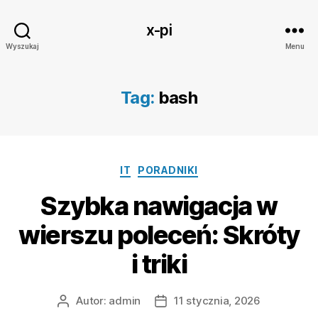
x-pi
Wyszukaj
Menu
Tag:
bash
Kategorie
IT
PORADNIKI
Szybka nawigacja w
wierszu poleceń: Skróty
i triki
Autor:
admin
11 stycznia, 2026
Autor
Data
wpisu
wpisu