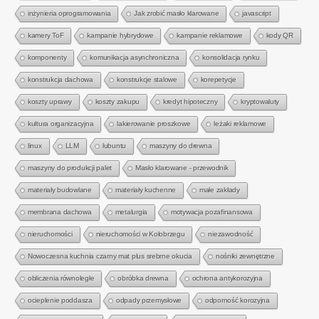
inżynieria oprogramowania
Jak zrobić masło klarowane
javascript
kamery ToF
kampanie hybrydowe
kampanie reklamowe
kody QR
komponenty
komunikacja asynchroniczna
konsolidacja rynku
konstrukcja dachowa
konstrukcje stalowe
korepetycje
koszty uprawy
koszty zakupu
kredyt hipoteczny
kryptowaluty
kultura organizacyjna
lakierowanie proszkowe
leżaki reklamowe
linux
LLM
lubuntu
maszyny do drewna
maszyny do produkcji palet
Masło klarowane - przewodnik
materiały budowlane
materiały kuchenne
małe zakłady
membrana dachowa
metalurgia
motywacja pozafinansowa
nieruchomości
nieruchomości w Kołobrzegu
niezawodność
Nowoczesna kuchnia czarny mat plus srebrne okucia
nośniki zewnętrzne
obliczenia równoległe
obróbka drewna
ochrona antykorozyjna
ocieplenie poddasza
odpady przemysłowe
odporność korozyjna