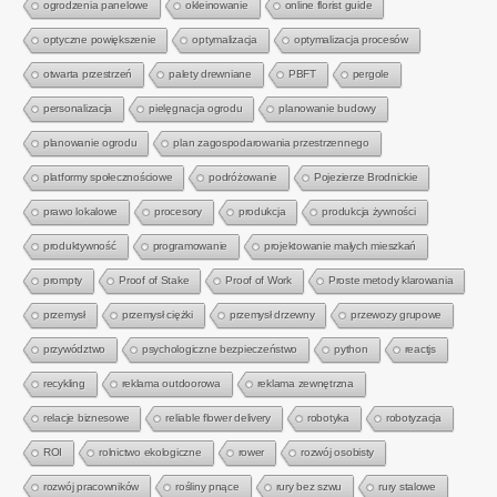
ogrodzenia panelowe
okleinowanie
online florist guide
optyczne powiększenie
optymalizacja
optymalizacja procesów
otwarta przestrzeń
palety drewniane
PBFT
pergole
personalizacja
pielęgnacja ogrodu
planowanie budowy
planowanie ogrodu
plan zagospodarowania przestrzennego
platformy społecznościowe
podróżowanie
Pojezierze Brodnickie
prawo lokalowe
procesory
produkcja
produkcja żywności
produktywność
programowanie
projektowanie małych mieszkań
prompty
Proof of Stake
Proof of Work
Proste metody klarowania
przemysł
przemysł ciężki
przemysł drzewny
przewozy grupowe
przywództwo
psychologiczne bezpieczeństwo
python
reactjs
recykling
reklama outdoorowa
reklama zewnętrzna
relacje biznesowe
reliable flower delivery
robotyka
robotyzacja
ROI
rolnictwo ekologiczne
rower
rozwój osobisty
rozwój pracowników
rośliny pnące
rury bez szwu
rury stalowe