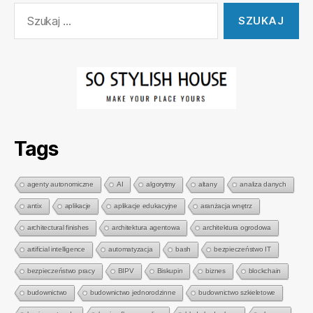
Szukaj:
Tags
agenty autonomiczne
AI
algorytmy
altany
analiza danych
antix
aplikacje
aplikacje edukacyjne
aranżacja wnętrz
architectural finishes
architektura agentowa
architektura ogrodowa
artificial intelligence
automatyzacja
bash
bezpieczeństwo IT
bezpieczeństwo pracy
BIPV
Biskupin
biznes
blockchain
budownictwo
budownictwo jednorodzinne
budownictwo szkieletowe