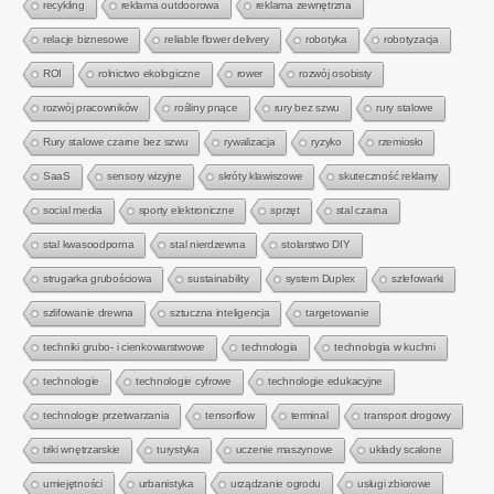
recykling
reklama outdoorowa
reklama zewnętrzna
relacje biznesowe
reliable flower delivery
robotyka
robotyzacja
ROI
rolnictwo ekologiczne
rower
rozwój osobisty
rozwój pracowników
rośliny pnące
rury bez szwu
rury stalowe
Rury stalowe czarne bez szwu
rywalizacja
ryzyko
rzemiosło
SaaS
sensory wizyjne
skróty klawiszowe
skuteczność reklamy
social media
sporty elektroniczne
sprzęt
stal czarna
stal kwasoodporna
stal nierdzewna
stolarstwo DIY
strugarka grubościowa
sustainability
system Duplex
szlefowarki
szlifowanie drewna
sztuczna inteligencja
targetowanie
techniki grubo- i cienkowarstwowe
technologia
technologia w kuchni
technologie
technologie cyfrowe
technologie edukacyjne
technologie przetwarzania
tensorflow
terminal
transport drogowy
triki wnętrzarskie
turystyka
uczenie maszynowe
układy scalone
umiejętności
urbanistyka
urządzanie ogrodu
usługi zbiorowe