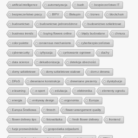
artificial intelligence
automatyzacja
bash
bezpieczeństwo IT
bezpieczeństwo pracy
BIPV
Biskupin
biznes
blockchain
budownictwo
budownictwo jednorodzinne
budownictwo szkieletowe
business trends
buying flowers online
błędy budowlane
chmura
color palette
consensus mechanisms
cyberbezpieczeństwo
cybersecurity
cyfryzacja
cynkowanie ogniowe
dachy
data science
dekarbonizacja
detekcja obecności
domy szkieletowe
domy szkieletowe stalowe
dom z drewna
DPoS
drewniane konstrukcje
drewniane prezenty
dystrybucje
e-learning
e-sport
edukacja
elektronika
elementy ogrodu
energia
entryway design
ergonomia
Europa
Europa Środkowa
fintech
flower arrangement quality
flower delivery tips
fotowoltaika
fresh flower delivery
frontend
fuzje przewoźników
gospodarka odpadami