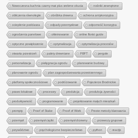
Nowoczesna kuchnia czarny mat plus srebrne okucia
nośniki zewnętrzne
obliczenia równoległe
obróbka drewna
ochrona antykorozyjna
ocieplenie poddasza
odpady przemysłowe
odporność korozyjna
ogrodzenia panelowe
okleinowanie
online florist guide
optyczne powiększenie
optymalizacja
optymalizacja procesów
otwarta przestrzeń
palety drewniane
PBFT
pergole
personalizacja
pielęgnacja ogrodu
planowanie budowy
planowanie ogrodu
plan zagospodarowania przestrzennego
platformy społecznościowe
podróżowanie
Pojezierze Brodnickie
prawo lokalowe
procesory
produkcja
produkcja żywności
produktywność
programowanie
projektowanie małych mieszkań
prompty
Proof of Stake
Proof of Work
Proste metody klarowania
przemysł
przemysł ciężki
przemysł drzewny
przewozy grupowe
przywództwo
psychologiczne bezpieczeństwo
python
reactjs