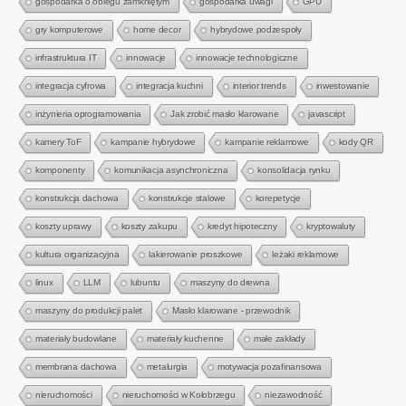
gospodarka o obiegu zamkniętym
gospodarka uwagi
GPU
gry komputerowe
home decor
hybrydowe podzespoły
infrastruktura IT
innowacje
innowacje technologiczne
integracja cyfrowa
integracja kuchni
interior trends
inwestowanie
inżynieria oprogramowania
Jak zrobić masło klarowane
javascript
kamery ToF
kampanie hybrydowe
kampanie reklamowe
kody QR
komponenty
komunikacja asynchroniczna
konsolidacja rynku
konstrukcja dachowa
konstrukcje stalowe
korepetycje
koszty uprawy
koszty zakupu
kredyt hipoteczny
kryptowaluty
kultura organizacyjna
lakierowanie proszkowe
leżaki reklamowe
linux
LLM
lubuntu
maszyny do drewna
maszyny do produkcji palet
Masło klarowane - przewodnik
materiały budowlane
materiały kuchenne
małe zakłady
membrana dachowa
metalurgia
motywacja pozafinansowa
nieruchomości
nieruchomości w Kołobrzegu
niezawodność