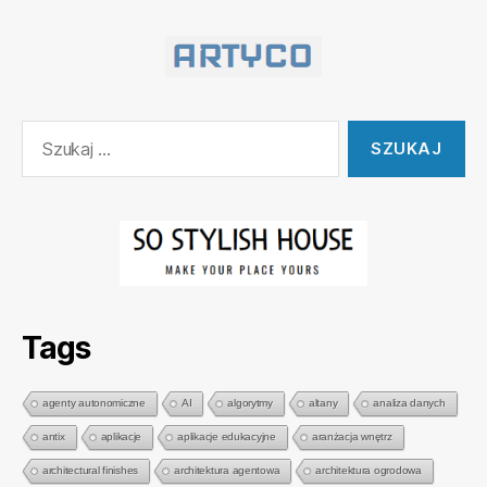
Szukaj:
Tags
agenty autonomiczne
AI
algorytmy
altany
analiza danych
antix
aplikacje
aplikacje edukacyjne
aranżacja wnętrz
architectural finishes
architektura agentowa
architektura ogrodowa