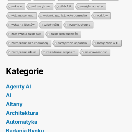
wakacje
waluty cyfrowe
Web 2.0
wentylacja dachu
wizja maszynowa
województwo kujawsko-pomorskie
workflow
wpływ na klientów
wybór roślin
wyspy kuchenne
zachowania zakupowe
zakup nieruchomości
zarządzanie nieruchomością
zarządzanie odpadami
zarządzanie w IT
zarządzanie zdalne
zarządzanie zespołem
zrównoważoność
Kategorie
Agenty AI
AI
Altany
Architektura
Automatyka
Badania Rynku