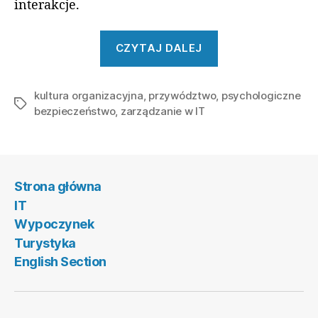
interakcje.
„Budowanie
CZYTAJ DALEJ
kultury
zaufania
kultura organizacyjna
,
przywództwo
,
w
psychologiczne
Tagi
bezpieczeństwo
,
zarządzanie w IT
dziale
IT”
Strona główna
IT
Wypoczynek
Turystyka
English Section