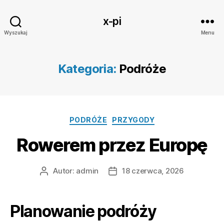
x-pi
Wyszukaj
Menu
Kategoria:
Podróże
Kategorie
PODRÓŻE
PRZYGODY
Rowerem przez Europę
Autor:
admin
18 czerwca, 2026
Autor
Data
wpisu
wpisu
Planowanie podróży