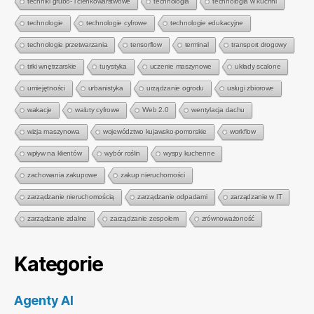
techniki grubo- i cienkowarstwowe
technologia
technologia w kuchni
technologie
technologie cyfrowe
technologie edukacyjne
technologie przetwarzania
tensorflow
terminal
transport drogowy
triki wnętrzarskie
turystyka
uczenie maszynowe
układy scalone
umiejętności
urbanistyka
urządzanie ogrodu
usługi zbiorowe
wakacje
waluty cyfrowe
Web 2.0
wentylacja dachu
wizja maszynowa
województwo kujawsko-pomorskie
workflow
wpływ na klientów
wybór roślin
wyspy kuchenne
zachowania zakupowe
zakup nieruchomości
zarządzanie nieruchomością
zarządzanie odpadami
zarządzanie w IT
zarządzanie zdalne
zarządzanie zespołem
zrównoważoność
Kategorie
Agenty AI