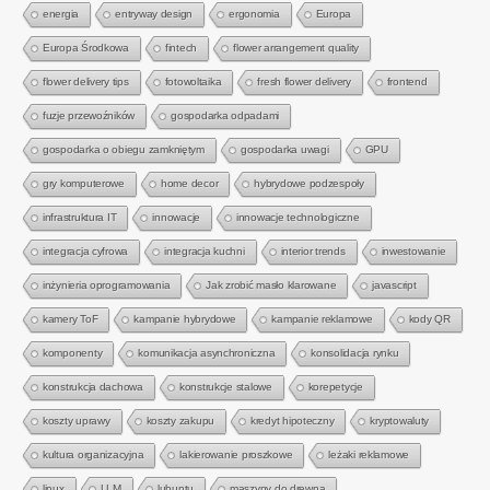
energia
entryway design
ergonomia
Europa
Europa Środkowa
fintech
flower arrangement quality
flower delivery tips
fotowoltaika
fresh flower delivery
frontend
fuzje przewoźników
gospodarka odpadami
gospodarka o obiegu zamkniętym
gospodarka uwagi
GPU
gry komputerowe
home decor
hybrydowe podzespoły
infrastruktura IT
innowacje
innowacje technologiczne
integracja cyfrowa
integracja kuchni
interior trends
inwestowanie
inżynieria oprogramowania
Jak zrobić masło klarowane
javascript
kamery ToF
kampanie hybrydowe
kampanie reklamowe
kody QR
komponenty
komunikacja asynchroniczna
konsolidacja rynku
konstrukcja dachowa
konstrukcje stalowe
korepetycje
koszty uprawy
koszty zakupu
kredyt hipoteczny
kryptowaluty
kultura organizacyjna
lakierowanie proszkowe
leżaki reklamowe
linux
LLM
lubuntu
maszyny do drewna