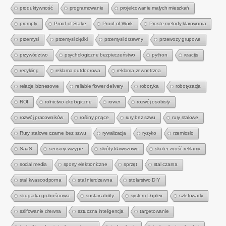
produktywność
programowanie
projektowanie małych mieszkań
prompty
Proof of Stake
Proof of Work
Proste metody klarowania
przemysł
przemysł ciężki
przemysł drzewny
przewozy grupowe
przywództwo
psychologiczne bezpieczeństwo
python
reactjs
recykling
reklama outdoorowa
reklama zewnętrzna
relacje biznesowe
reliable flower delivery
robotyka
robotyzacja
ROI
rolnictwo ekologiczne
rower
rozwój osobisty
rozwój pracowników
rośliny pnące
rury bez szwu
rury stalowe
Rury stalowe czarne bez szwu
rywalizacja
ryzyko
rzemiosło
SaaS
sensory wizyjne
skróty klawiszowe
skuteczność reklamy
social media
sporty elektroniczne
sprzęt
stal czarna
stal kwasoodporna
stal nierdzewna
stolarstwo DIY
strugarka grubościowa
sustainability
system Duplex
szlefowarki
szlifowanie drewna
sztuczna inteligencja
targetowanie