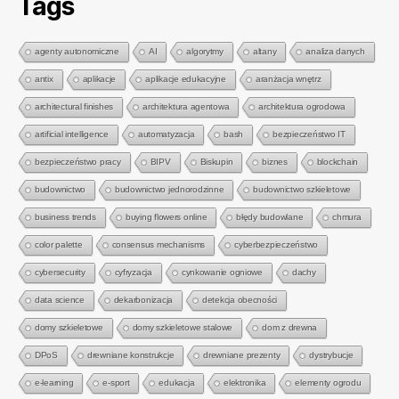
Tags
agenty autonomiczne
AI
algorytmy
altany
analiza danych
antix
aplikacje
aplikacje edukacyjne
aranżacja wnętrz
architectural finishes
architektura agentowa
architektura ogrodowa
artificial intelligence
automatyzacja
bash
bezpieczeństwo IT
bezpieczeństwo pracy
BIPV
Biskupin
biznes
blockchain
budownictwo
budownictwo jednorodzinne
budownictwo szkieletowe
business trends
buying flowers online
błędy budowlane
chmura
color palette
consensus mechanisms
cyberbezpieczeństwo
cybersecurity
cyfryzacja
cynkowanie ogniowe
dachy
data science
dekarbonizacja
detekcja obecności
domy szkieletowe
domy szkieletowe stalowe
dom z drewna
DPoS
drewniane konstrukcje
drewniane prezenty
dystrybucje
e-learning
e-sport
edukacja
elektronika
elementy ogrodu