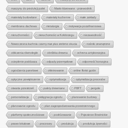
maszyny do produkcji palet
Masło klarowane - przewodnik
materiały budowlane
materiały kuchenne
małe zakłady
membrana dachowa
metalurgia
motywacja pozafinansowa
nieruchomości
nieruchomości w Kołobrzegu
niezawodność
Nowoczesna kuchnia czarny mat plus srebrne okucia
nośniki zewnętrzne
obliczenia równoległe
obróbka drewna
ochrona antykorozyjna
ocieplenie poddasza
odpady przemysłowe
odporność korozyjna
ogrodzenia panelowe
okleinowanie
online florist guide
optyczne powiększenie
optymalizacja
optymalizacja procesów
otwarta przestrzeń
palety drewniane
PBFT
pergole
personalizacja
pielęgnacja ogrodu
planowanie budowy
planowanie ogrodu
plan zagospodarowania przestrzennego
platformy społecznościowe
podróżowanie
Pojezierze Brodnickie
prawo lokalowe
procesory
produkcja
produkcja żywności