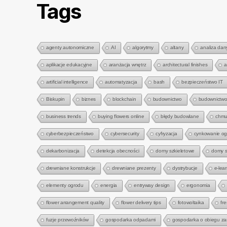
Tags
agenty autonomiczne
AI
algorytmy
altany
analiza dan
aplikacje edukacyjne
aranżacja wnętrz
architectural finishes
a
artificial intelligence
automatyzacja
bash
bezpieczeństwo IT
Biskupin
biznes
blockchain
budownictwo
budownictwo
business trends
buying flowers online
błędy budowlane
chmu
cyberbezpieczeństwo
cybersecurity
cyfryzacja
cynkowanie o
dekarbonizacja
detekcja obecności
domy szkieletowe
domy s
drewniane konstrukcje
drewniane prezenty
dystrybucje
e-lea
elementy ogrodu
energia
entryway design
ergonomia
flower arrangement quality
flower delivery tips
fotowoltaika
fre
fuzje przewoźników
gospodarka odpadami
gospodarka o obiegu z