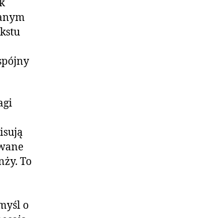
k
wanym
kstu
spójny
agi
isują
owane
nży. To
myśl o