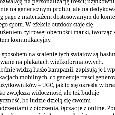
pozwalają na personalizację treści; użytkowni
 nie na genericznym profilu, ale na dedyko
g page z materiałem dostosowanym do konte
ego spotu. W efekcie outdoor staje się
użeniem cyfrowej obecności marki, tworząc 
stem komunikacyjny.
sposobem na scalenie tych światów są hasht
wane na plakatach wielkoformatowych.
odnie widzą hasło kampanii, zapisują je i wp
kacjach mobilnych, co generuje treści gener
użytkowników – UGC, jak to się określa w bra
lko zwiększa widoczność, ale też buduje
yczność, bo ludzie dzielą się swoimi
dczeniami z otoczenia, łącząc je z online. Po