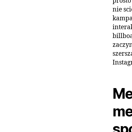
prosto
nie sc
kampan
intera
billbo
zaczyn
szersz
Instag
Me
me
sp