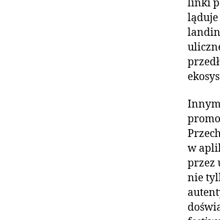
linki 
ląduje
landin
uliczn
przedł
ekosy
Innym 
promo
Przech
w apli
przez 
nie ty
autent
doświa