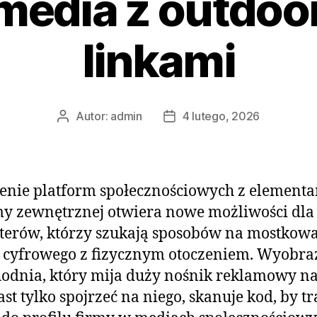
 media z outdo
linkami
Autor:
admin
4 lutego, 2026
Autor
Data
wpisu
wpisu
enie platform społecznościowych z element
y zewnętrznej otwiera nowe możliwości dla
erów, którzy szukają sposobów na mostkow
 cyfrowego z fizycznym otoczeniem. Wyobraź
odnia, który mija duży nośnik reklamowy na
ast tylko spojrzeć na niego, skanuje kod, by tr