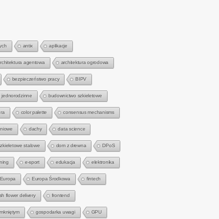
ych
antix
aplikacje
rchitektura agentowa
architektura ogrodowa
bezpieczeństwo pracy
BIPV
 jednorodzinne
budownictwo szkieletowe
ra
color palette
consensus mechanisms
gniowe
dachy
data science
zkieletowe stalowe
dom z drewna
DPoS
rning
e-sport
edukacja
elektronika
Europa
Europa Środkowa
fintech
sh flower delivery
frontend
amkniętym
gospodarka uwagi
GPU