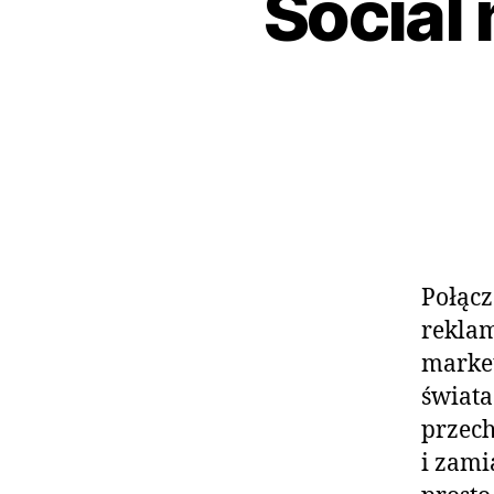
Social
Połącz
reklam
market
świata
przech
i zami