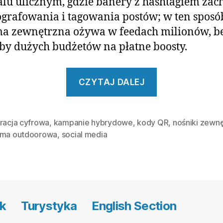
alu ulicznym, gdzie banery z hashtagiem zac
ografowania i tagowania postów; w ten sposó
ma zewnętrzna ożywa w feedach milionów, b
by dużych budżetów na płatne boosty.
„Social
CZYTAJ DALEJ
media
z
outdoorowy
gracja cyfrowa
,
kampanie hybrydowe
,
kody QR
,
nośniki zewn
ama outdoorowa
,
social media
linkami”
k
Turystyka
English Section