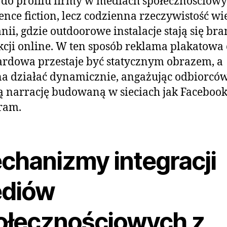
 do profilu firmy w mediach społecznościowy
ience fiction, lecz codzienna rzeczywistość wi
ii, gdzie outdoorowe instalacje stają się br
kcji online. W ten sposób reklama plakatowa
ardowa przestaje być statycznym obrazem, a
a działać dynamicznie, angażując odbiorcó
ą narrację budowaną w sieciach jak Facebook
ram.
chanizmy integracji
diów
ołecznościowych z