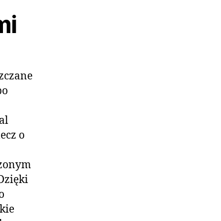
mi
szczane
po
al
ecz o
czonym
Dzięki
o
kie