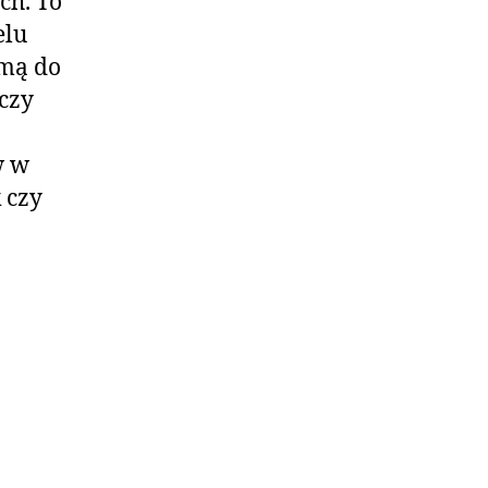
ch. To
elu
amą do
 czy
w w
 czy