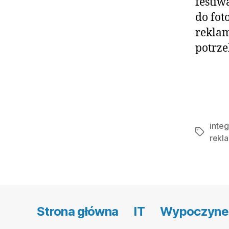
festiw
do fot
rekla
potrze
inte
Tagi
rekl
Strona główna
IT
Wypoczyne