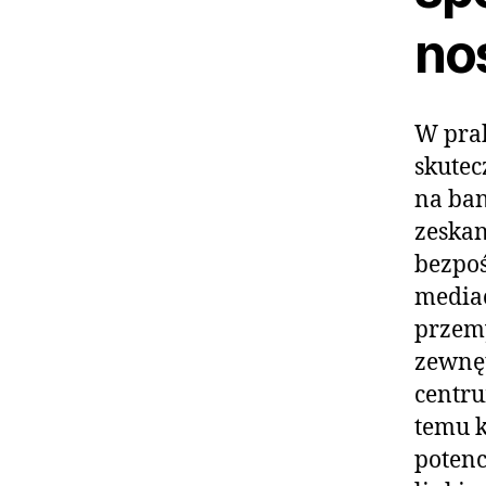
no
W prak
skutec
na ban
zeska
bezpoś
mediac
przemy
zewnęt
centru
temu k
potenc