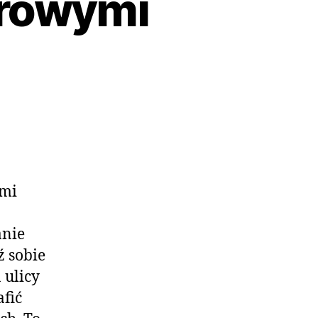
orowymi
ami
anie
 sobie
 ulicy
afić