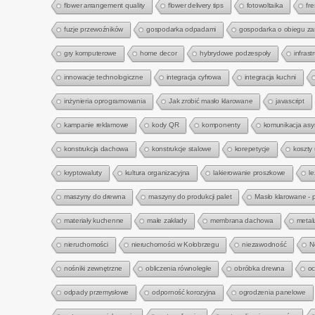
flower arrangement quality
flower delivery tips
fotowoltaika
fre
fuzje przewoźników
gospodarka odpadami
gospodarka o obiegu z
gry komputerowe
home decor
hybrydowe podzespoły
infrast
innowacje technologiczne
integracja cyfrowa
integracja kuchni
inżynieria oprogramowania
Jak zrobić masło klarowane
javascript
kampanie reklamowe
kody QR
komponenty
komunikacja asy
konstrukcja dachowa
konstrukcje stalowe
korepetycje
koszty
kryptowaluty
kultura organizacyjna
lakierowanie proszkowe
l
maszyny do drewna
maszyny do produkcji palet
Masło klarowane - 
materiały kuchenne
małe zakłady
membrana dachowa
metal
nieruchomości
nieruchomości w Kołobrzegu
niezawodność
N
nośniki zewnętrzne
obliczenia równoległe
obróbka drewna
oc
odpady przemysłowe
odporność korozyjna
ogrodzenia panelowe