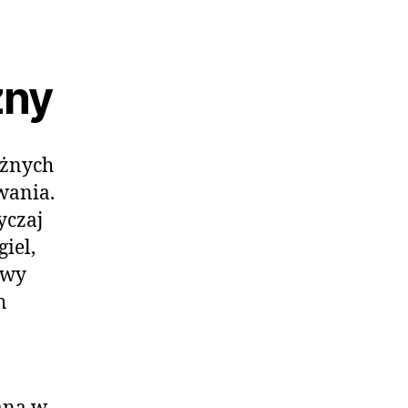
zny
óżnych
wania.
yczaj
iel,
owy
h