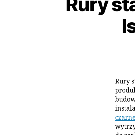
Rury st
I
Rury s
produ
budow
instal
czarne
wytrzy