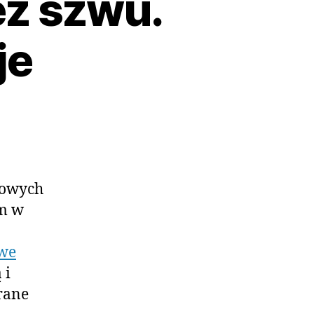
ez szwu.
je
wowych
ym w
owe
 i
rane