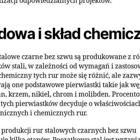
lizacji odpowiedzialnych projektów.
dowa i skład chemic
talowe czarne bez szwu są produkowane z r
ów stali, w zależności od wymagań i zastoso
chemiczny tych rur może się różnić, ale zazw
ają one podstawowe pierwiastki takie jak węg
, krzem, nikiel, chrom i molibden. Procent
 tych pierwiastków decyduje o właściwościac
icznych i chemicznych rur.
 produkcji rur stalowych czarnych bez szwu