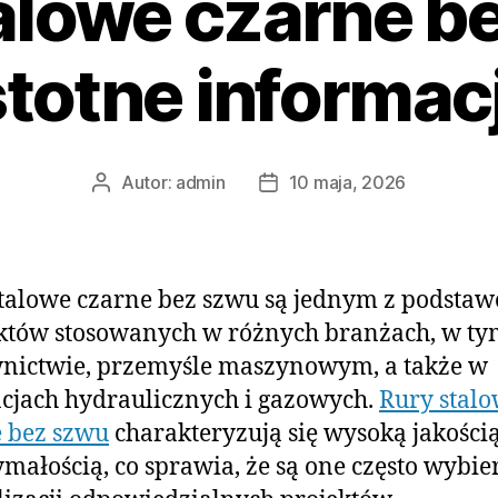
alowe czarne b
stotne informac
Autor:
admin
10 maja, 2026
Autor
Data
wpisu
wpisu
talowe czarne bez szwu są jednym z podsta
któw stosowanych w różnych branżach, w t
nictwie, przemyśle maszynowym, a także w
acjach hydraulicznych i gazowych.
Rury stal
 bez szwu
charakteryzują się wysoką jakością
małością, co sprawia, że są one często wybie