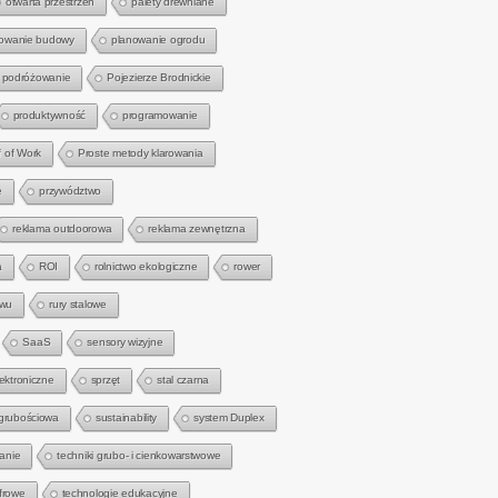
otwarta przestrzeń
palety drewniane
owanie budowy
planowanie ogrodu
podróżowanie
Pojezierze Brodnickie
produktywność
programowanie
f of Work
Proste metody klarowania
e
przywództwo
reklama outdoorowa
reklama zewnętrzna
a
ROI
rolnictwo ekologiczne
rower
zwu
rury stalowe
SaaS
sensory wizyjne
lektroniczne
sprzęt
stal czarna
 grubościowa
sustainability
system Duplex
anie
techniki grubo- i cienkowarstwowe
frowe
technologie edukacyjne