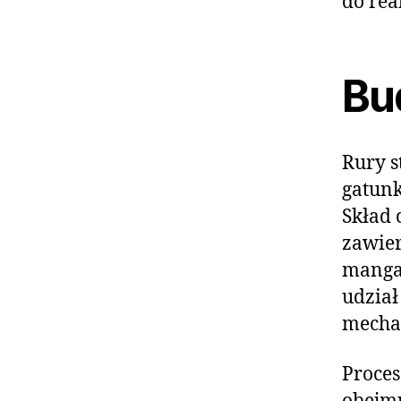
do rea
Bu
Rury s
gatunk
Skład 
zawier
mangan
udział
mechan
Proces