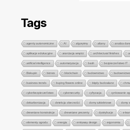
Tags
agenty autonomiczne
AI
algorytmy
altany
analiza dan
aplikacje edukacyjne
aranżacja wnętrz
architectural finishes
a
artificial intelligence
automatyzacja
bash
bezpieczeństwo IT
Biskupin
biznes
blockchain
budownictwo
budownictwo
business trends
buying flowers online
błędy budowlane
chmu
cyberbezpieczeństwo
cybersecurity
cyfryzacja
cynkowanie o
dekarbonizacja
detekcja obecności
domy szkieletowe
domy s
drewniane konstrukcje
drewniane prezenty
dystrybucje
e-lea
elementy ogrodu
energia
entryway design
ergonomia