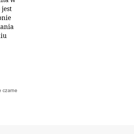
iana w
jest
pnie
kania
niu
e czarne