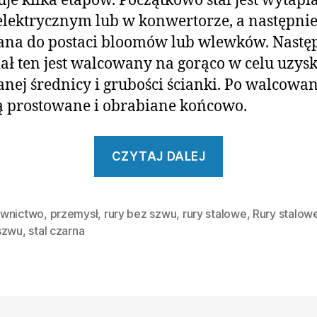
je kilka etapów. Początkowo stal jest wytap
elektrycznym lub w konwertorze, a następnie 
ana do postaci bloomów lub wlewków. Nastę
ał ten jest walcowany na gorąco w celu uzys
nej średnicy i grubości ścianki. Po walcowa
ą prostowane i obrabiane końcowo.
„Rury
CZYTAJ DALEJ
stalowe
czarne
bez
wnictwo
,
przemysł
,
rury bez szwu
,
rury stalowe
,
Rury stalow
szwu
,
stal czarna
szwu.
Istotne
informacje”