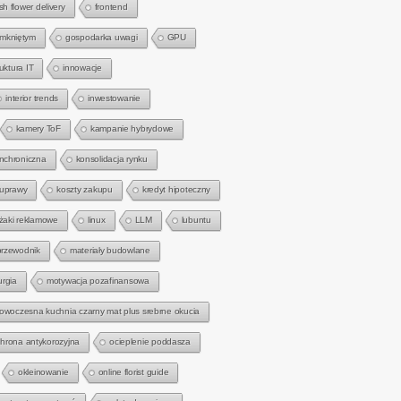
sh flower delivery
frontend
amkniętym
gospodarka uwagi
GPU
ruktura IT
innowacje
interior trends
inwestowanie
kamery ToF
kampanie hybrydowe
nchroniczna
konsolidacja rynku
 uprawy
koszty zakupu
kredyt hipoteczny
eżaki reklamowe
linux
LLM
lubuntu
przewodnik
materiały budowlane
urgia
motywacja pozafinansowa
owoczesna kuchnia czarny mat plus srebrne okucia
hrona antykorozyjna
ocieplenie poddasza
okleinowanie
online florist guide