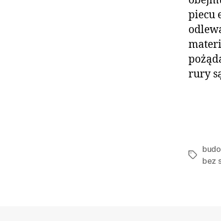
obejmu
piecu 
odlew
materi
pożąda
rury s
budo
Tagi
bez 