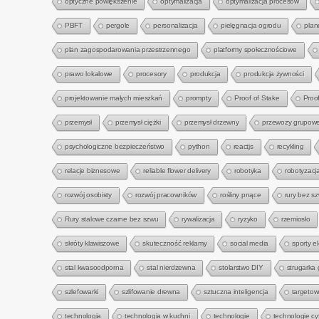
optyczne powiększenie
optymalizacja
optymalizacja procesów
PBFT
pergole
personalizacja
pielęgnacja ogrodu
plan
plan zagospodarowania przestrzennego
platformy społecznościowe
prawo lokalowe
procesory
produkcja
produkcja żywności
projektowanie małych mieszkań
prompty
Proof of Stake
Proo
przemysł
przemysł ciężki
przemysł drzewny
przewozy grupow
psychologiczne bezpieczeństwo
python
reactjs
recykling
relacje biznesowe
reliable flower delivery
robotyka
robotyzacj
rozwój osobisty
rozwój pracowników
rośliny pnące
rury bez s
Rury stalowe czarne bez szwu
rywalizacja
ryzyko
rzemiosło
skróty klawiszowe
skuteczność reklamy
social media
sporty e
stal kwasoodporna
stal nierdzewna
stolarstwo DIY
strugarka
szlefowarki
szlifowanie drewna
sztuczna inteligencja
targetow
technologia
technologia w kuchni
technologie
technologie cy