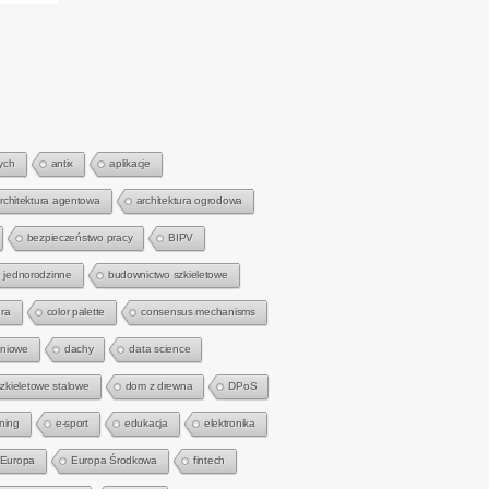
ych
antix
aplikacje
rchitektura agentowa
architektura ogrodowa
bezpieczeństwo pracy
BIPV
 jednorodzinne
budownictwo szkieletowe
ra
color palette
consensus mechanisms
gniowe
dachy
data science
zkieletowe stalowe
dom z drewna
DPoS
rning
e-sport
edukacja
elektronika
Europa
Europa Środkowa
fintech