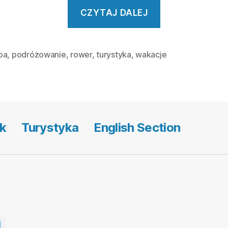
„Rowerem
CZYTAJ DALEJ
przez
Europę”
pa
,
podróżowanie
,
rower
,
turystyka
,
wakacje
k
Turystyka
English Section