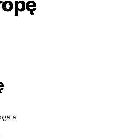
ropę
ę
bogata
ę