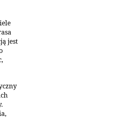
iele
rasa
ą jest
o
,
tyczny
ich
.
ia,