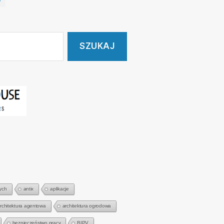
ych
antix
aplikacje
rchitektura agentowa
architektura ogrodowa
bezpieczeństwo pracy
BIPV