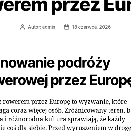
erem przez Eu
Autor:
admin
18 czerwca, 2026
Autor
Data
wpisu
wpisu
anowanie podróży
werowej przez Europ
 rowerem przez Europę to wyzwanie, które
ąga coraz więcej osób. Zróżnicowany teren, 
ia i różnorodna kultura sprawiają, że każdy
ie coś dla siebie. Przed wyruszeniem w drog