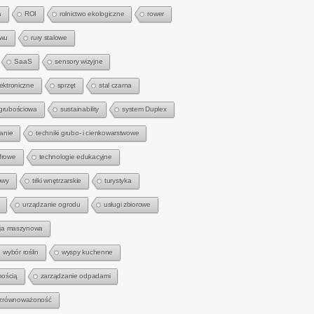
a
ROI
rolnictwo ekologiczne
rower
zwu
rury stalowe
SaaS
sensory wizyjne
lektroniczne
sprzęt
stal czarna
 grubościowa
sustainability
system Duplex
anie
techniki grubo- i cienkowarstwowe
frowe
technologie edukacyjne
owy
triki wnętrzarskie
turystyka
urządzanie ogrodu
usługi zbiorowe
zja maszynowa
wybór roślin
wyspy kuchenne
mością
zarządzanie odpadami
zrównoważoność