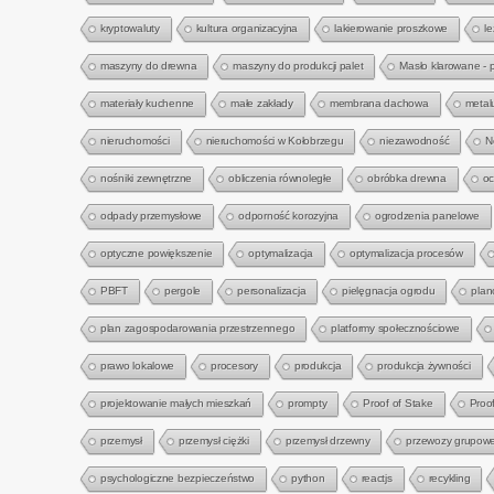
kryptowaluty
kultura organizacyjna
lakierowanie proszkowe
l
maszyny do drewna
maszyny do produkcji palet
Masło klarowane - 
materiały kuchenne
małe zakłady
membrana dachowa
metal
nieruchomości
nieruchomości w Kołobrzegu
niezawodność
N
nośniki zewnętrzne
obliczenia równoległe
obróbka drewna
oc
odpady przemysłowe
odporność korozyjna
ogrodzenia panelowe
optyczne powiększenie
optymalizacja
optymalizacja procesów
PBFT
pergole
personalizacja
pielęgnacja ogrodu
plan
plan zagospodarowania przestrzennego
platformy społecznościowe
prawo lokalowe
procesory
produkcja
produkcja żywności
projektowanie małych mieszkań
prompty
Proof of Stake
Proo
przemysł
przemysł ciężki
przemysł drzewny
przewozy grupow
psychologiczne bezpieczeństwo
python
reactjs
recykling