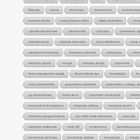
Biskupin
biznes
blockchain
budownictwo
budownictwo
business trends
buying flowers online
błędy budowlane
chmu
cyberbezpieczeństwo
cybersecurity
cyfryzacja
cynkowanie o
dekarbonizacja
detekcja obecności
domy szkieletowe
domy s
drewniane konstrukcje
drewniane prezenty
dystrybucje
e-lea
elementy ogrodu
energia
entryway design
ergonomia
flower arrangement quality
flower delivery tips
fotowoltaika
fre
fuzje przewoźników
gospodarka odpadami
gospodarka o obiegu z
gry komputerowe
home decor
hybrydowe podzespoły
infrast
innowacje technologiczne
integracja cyfrowa
integracja kuchni
inżynieria oprogramowania
Jak zrobić masło klarowane
javascript
kampanie reklamowe
kody QR
komponenty
komunikacja asy
konstrukcja dachowa
konstrukcje stalowe
korepetycje
koszty