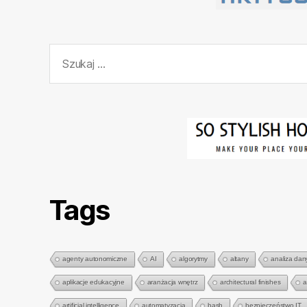
Szukaj:
Tags
agenty autonomiczne
AI
algorytmy
altany
analiza dan
aplikacje edukacyjne
aranżacja wnętrz
architectural finishes
a
artificial intelligence
automatyzacja
bash
bezpieczeństwo IT