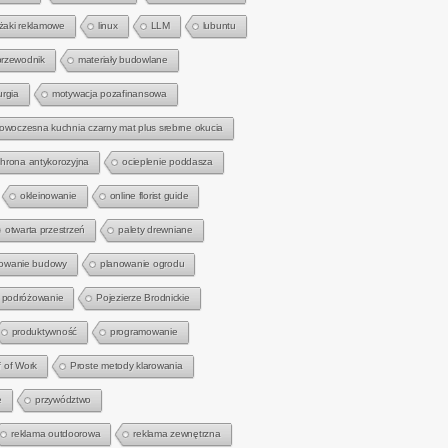
eżaki reklamowe
linux
LLM
lubuntu
przewodnik
materiały budowlane
urgia
motywacja pozafinansowa
owoczesna kuchnia czarny mat plus srebrne okucia
hrona antykorozyjna
ocieplenie poddasza
okleinowanie
online florist guide
otwarta przestrzeń
palety drewniane
owanie budowy
planowanie ogrodu
podróżowanie
Pojezierze Brodnickie
produktywność
programowanie
f of Work
Proste metody klarowania
e
przywództwo
reklama outdoorowa
reklama zewnętrzna