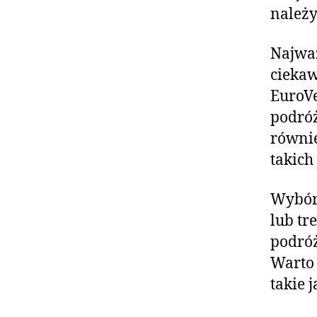
należy
Najważ
ciekaw
EuroVe
podróż
równie
takich
Wybór 
lub tr
podróż
Warto 
takie 