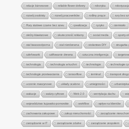
relacje biznesowe
reliable flower delivery
robotyka
robotyzacj
rozwój osobisty
rozwój pracowników
rośliny pnące
rury bez s
Rury stalowe czarne bez szwu
rywalizacja
ryzyko
rzemiosło
skróty klawiszowe
skuteczność reklamy
social media
sporty e
stal kwasoodporna
stal nierdzewna
stolarstwo DIY
strugarka
szlefowarki
szlifowanie drewna
sztuczna inteligencja
targetow
technologia
technologia w kuchni
technologie
technologie cy
technologie przetwarzania
tensorflow
terminal
transport drog
uczenie maszynowe
układy scalone
umiejętności
urbanistyka
wakacje
waluty cyfrowe
Web 2.0
wentylacja dachu
wi
województwo kujawsko-pomorskie
workflow
wpływ na klientów
zachowania zakupowe
zakup nieruchomości
zarządzanie nierucho
zarządzanie w IT
zarządzanie zdalne
zarządzanie zespołem