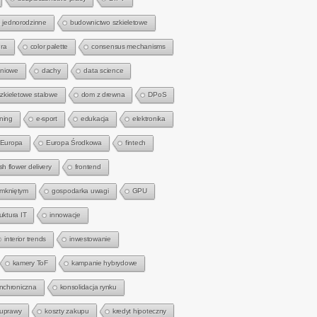
 jednorodzinne
budownictwo szkieletowe
ra
color palette
consensus mechanisms
gniowe
dachy
data science
zkieletowe stalowe
dom z drewna
DPoS
rning
e-sport
edukacja
elektronika
Europa
Europa Środkowa
fintech
sh flower delivery
frontend
amkniętym
gospodarka uwagi
GPU
ruktura IT
innowacje
interior trends
inwestowanie
kamery ToF
kampanie hybrydowe
nchroniczna
konsolidacja rynku
 uprawy
koszty zakupu
kredyt hipoteczny