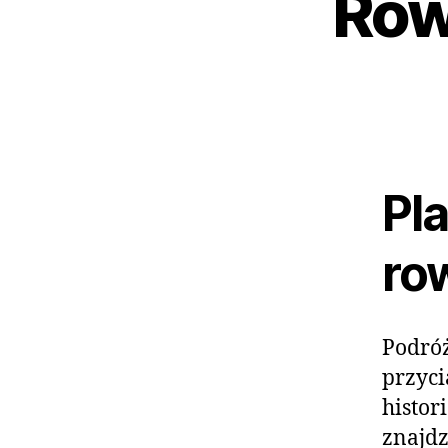
Row
Pl
ro
Podróż
przyci
histor
znajdz