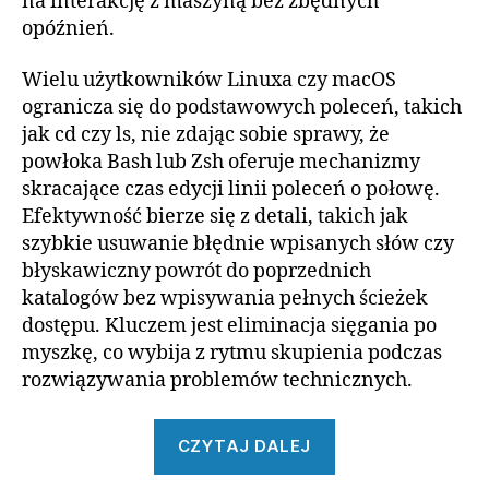
na interakcję z maszyną bez zbędnych
opóźnień.
Wielu użytkowników Linuxa czy macOS
ogranicza się do podstawowych poleceń, takich
jak cd czy ls, nie zdając sobie sprawy, że
powłoka Bash lub Zsh oferuje mechanizmy
skracające czas edycji linii poleceń o połowę.
Efektywność bierze się z detali, takich jak
szybkie usuwanie błędnie wpisanych słów czy
błyskawiczny powrót do poprzednich
katalogów bez wpisywania pełnych ścieżek
dostępu. Kluczem jest eliminacja sięgania po
myszkę, co wybija z rytmu skupienia podczas
rozwiązywania problemów technicznych.
„Szybka
CZYTAJ DALEJ
nawigacja