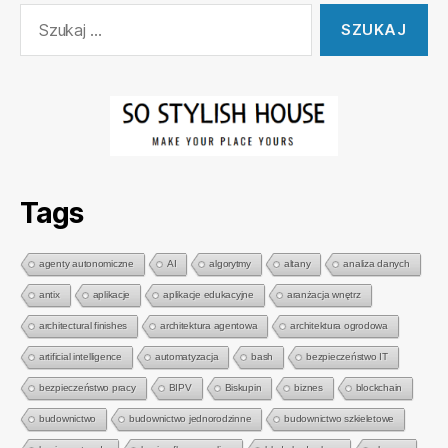
Szukaj:
Tags
agenty autonomiczne
AI
algorytmy
altany
analiza danych
antix
aplikacje
aplikacje edukacyjne
aranżacja wnętrz
architectural finishes
architektura agentowa
architektura ogrodowa
artificial intelligence
automatyzacja
bash
bezpieczeństwo IT
bezpieczeństwo pracy
BIPV
Biskupin
biznes
blockchain
budownictwo
budownictwo jednorodzinne
budownictwo szkieletowe