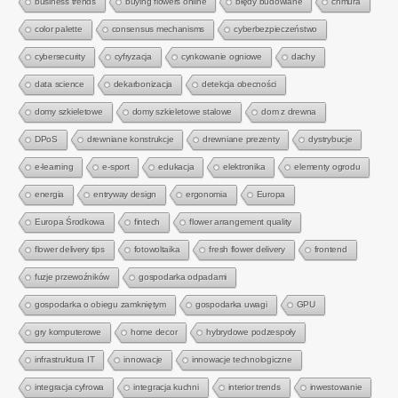
business trends
buying flowers online
błędy budowlane
chmura
color palette
consensus mechanisms
cyberbezpieczeństwo
cybersecurity
cyfryzacja
cynkowanie ogniowe
dachy
data science
dekarbonizacja
detekcja obecności
domy szkieletowe
domy szkieletowe stalowe
dom z drewna
DPoS
drewniane konstrukcje
drewniane prezenty
dystrybucje
e-learning
e-sport
edukacja
elektronika
elementy ogrodu
energia
entryway design
ergonomia
Europa
Europa Środkowa
fintech
flower arrangement quality
flower delivery tips
fotowoltaika
fresh flower delivery
frontend
fuzje przewoźników
gospodarka odpadami
gospodarka o obiegu zamkniętym
gospodarka uwagi
GPU
gry komputerowe
home decor
hybrydowe podzespoły
infrastruktura IT
innowacje
innowacje technologiczne
integracja cyfrowa
integracja kuchni
interior trends
inwestowanie