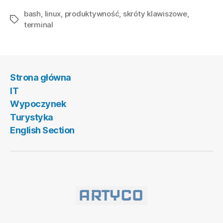
w
bash
,
linux
,
produktywność
,
skróty klawiszowe
wierszu
,
Tagi
terminal
poleceń:
Skróty
i
triki”
Strona główna
IT
Wypoczynek
Turystyka
English Section