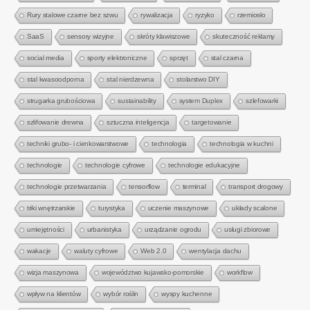
Rury stalowe czarne bez szwu
rywalizacja
ryzyko
rzemiosło
SaaS
sensory wizyjne
skróty klawiszowe
skuteczność reklamy
social media
sporty elektroniczne
sprzęt
stal czarna
stal kwasoodporna
stal nierdzewna
stolarstwo DIY
strugarka grubościowa
sustainability
system Duplex
szlefowarki
szlifowanie drewna
sztuczna inteligencja
targetowanie
techniki grubo- i cienkowarstwowe
technologia
technologia w kuchni
technologie
technologie cyfrowe
technologie edukacyjne
technologie przetwarzania
tensorflow
terminal
transport drogowy
triki wnętrzarskie
turystyka
uczenie maszynowe
układy scalone
umiejętności
urbanistyka
urządzanie ogrodu
usługi zbiorowe
wakacje
waluty cyfrowe
Web 2.0
wentylacja dachu
wizja maszynowa
województwo kujawsko-pomorskie
workflow
wpływ na klientów
wybór roślin
wyspy kuchenne