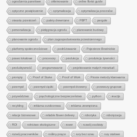
ogrodzenia panelowe
okleinowanie
online florist guide
optyczne powiększenie
optymalizacja
optymalizacja procesów
otwarta przestrzeń
palety drewniane
PBFT
pergole
personalizacja
pielęgnacja ogrodu
planowanie budowy
planowanie ogrodu
plan zagospodarowania przestrzennego
platformy społecznościowe
podróżowanie
Pojezierze Brodnickie
prawo lokalowe
procesory
produkcja
produkcja żywności
produktywność
programowanie
projektowanie małych mieszkań
prompty
Proof of Stake
Proof of Work
Proste metody klarowania
przemysł
przemysł ciężki
przemysł drzewny
przewozy grupowe
przywództwo
psychologiczne bezpieczeństwo
python
reactjs
recykling
reklama outdoorowa
reklama zewnętrzna
relacje biznesowe
reliable flower delivery
robotyka
robotyzacja
ROI
rolnictwo ekologiczne
rower
rozwój osobisty
rozwój pracowników
rośliny pnące
rury bez szwu
rury stalowe