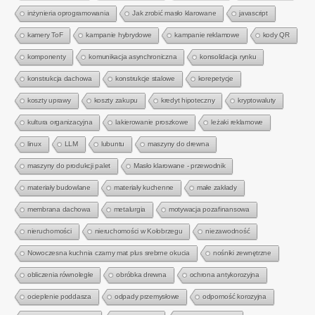
inżynieria oprogramowania
Jak zrobić masło klarowane
javascript
kamery ToF
kampanie hybrydowe
kampanie reklamowe
kody QR
komponenty
komunikacja asynchroniczna
konsolidacja rynku
konstrukcja dachowa
konstrukcje stalowe
korepetycje
koszty uprawy
koszty zakupu
kredyt hipoteczny
kryptowaluty
kultura organizacyjna
lakierowanie proszkowe
leżaki reklamowe
linux
LLM
lubuntu
maszyny do drewna
maszyny do produkcji palet
Masło klarowane - przewodnik
materiały budowlane
materiały kuchenne
małe zakłady
membrana dachowa
metalurgia
motywacja pozafinansowa
nieruchomości
nieruchomości w Kołobrzegu
niezawodność
Nowoczesna kuchnia czarny mat plus srebrne okucia
nośniki zewnętrzne
obliczenia równoległe
obróbka drewna
ochrona antykorozyjna
ocieplenie poddasza
odpady przemysłowe
odporność korozyjna