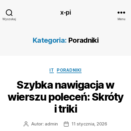
x-pi
Wyszukaj
Menu
Kategoria:
Poradniki
Kategorie
IT
PORADNIKI
Szybka nawigacja w
wierszu poleceń: Skróty
i triki
Autor:
admin
11 stycznia, 2026
Autor
Data
wpisu
wpisu