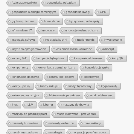
fuzje przewoźników
gospodarka odpadami
gospodarka o obiegu zamkniętym
gospodarka uwagi
GPU
gry komputerowe
home decor
hybrydowe podzespoły
infrastruktura IT
innowacje
innowacje technologiczne
integracja cyfrowa
integracja kuchni
interior trends
inwestowanie
inżynieria oprogramowania
Jak zrobić masło klarowane
javascript
kamery ToF
kampanie hybrydowe
kampanie reklamowe
kody QR
komponenty
komunikacja asynchroniczna
konsolidacja rynku
konstrukcja dachowa
konstrukcje stalowe
korepetycje
koszty uprawy
koszty zakupu
kredyt hipoteczny
kryptowaluty
kultura organizacyjna
lakierowanie proszkowe
leżaki reklamowe
linux
LLM
lubuntu
maszyny do drewna
maszyny do produkcji palet
Masło klarowane - przewodnik
materiały budowlane
materiały kuchenne
małe zakłady
membrana dachowa
metalurgia
motywacja pozafinansowa