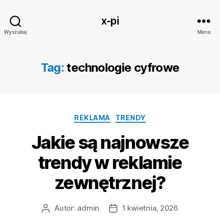
x-pi
Wyszukaj
Menu
Tag:
technologie cyfrowe
Kategorie
REKLAMA
TRENDY
Jakie są najnowsze
trendy w reklamie
zewnętrznej?
Autor:
admin
1 kwietnia, 2026
Autor
Data
wpisu
wpisu