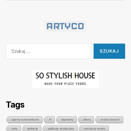
Szukaj:
Tags
agenty autonomiczne
AI
algorytmy
altany
analiza danych
antix
aplikacje
aplikacje edukacyjne
aranżacja wnętrz