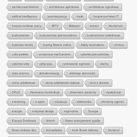
architectural finishes
architektura agentowa
architektura ogrodowa
artificial intelligence
automatyzacja
bash
bezpieczeństwo IT
bezpieczeństwo pracy
BIPV
Biskupin
biznes
blockchain
budownictwo
budownictwo jednorodzinne
budownictwo szkieletowe
business trends
buying flowers online
błędy budowlane
chmura
color palette
consensus mechanisms
cyberbezpieczeństwo
cybersecurity
cyfryzacja
cynkowanie ogniowe
dachy
data science
dekarbonizacja
detekcja obecności
domy szkieletowe
domy szkieletowe stalowe
dom z drewna
DPoS
drewniane konstrukcje
drewniane prezenty
dystrybucje
e-learning
e-sport
edukacja
elektronika
elementy ogrodu
energia
entryway design
ergonomia
Europa
Europa Środkowa
fintech
flower arrangement quality
flower delivery tips
fotowoltaika
fresh flower delivery
frontend