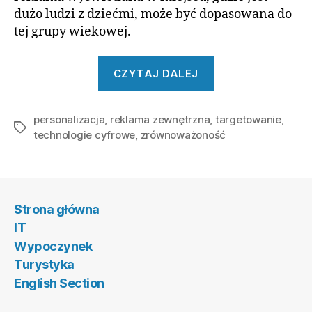
dużo ludzi z dziećmi, może być dopasowana do
tej grupy wiekowej.
„Jakie
CZYTAJ DALEJ
są
najnowsze
personalizacja
,
reklama zewnętrzna
,
trendy
targetowanie
,
Tagi
technologie cyfrowe
,
zrównoważoność
w
reklamie
zewnętrznej?”
Strona główna
IT
Wypoczynek
Turystyka
English Section