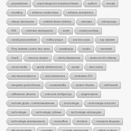
przywództwo
psychologiczne bezpieczeństwo
python
reactjs
recykling
reklama outdoorowa
reklama zewnętrzna
relacje biznesowe
reliable flower delivery
robotyka
robotyzacja
ROI
rolnictwo ekologiczne
rower
rozwój osobisty
rozwój pracowników
rośliny pnące
rury bez szwu
rury stalowe
Rury stalowe czarne bez szwu
rywalizacja
ryzyko
rzemiosło
SaaS
sensory wizyjne
skróty klawiszowe
skuteczność reklamy
social media
sporty elektroniczne
sprzęt
stal czarna
stal kwasoodporna
stal nierdzewna
stolarstwo DIY
strugarka grubościowa
sustainability
system Duplex
szlefowarki
szlifowanie drewna
sztuczna inteligencja
targetowanie
techniki grubo- i cienkowarstwowe
technologia
technologia w kuchni
technologie
technologie cyfrowe
technologie edukacyjne
technologie przetwarzania
tensorflow
terminal
transport drogowy
triki wnętrzarskie
turystyka
uczenie maszynowe
układy scalone