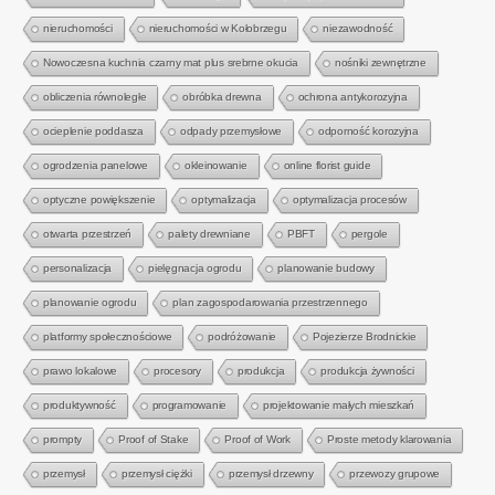
nieruchomości
nieruchomości w Kołobrzegu
niezawodność
Nowoczesna kuchnia czarny mat plus srebrne okucia
nośniki zewnętrzne
obliczenia równoległe
obróbka drewna
ochrona antykorozyjna
ocieplenie poddasza
odpady przemysłowe
odporność korozyjna
ogrodzenia panelowe
okleinowanie
online florist guide
optyczne powiększenie
optymalizacja
optymalizacja procesów
otwarta przestrzeń
palety drewniane
PBFT
pergole
personalizacja
pielęgnacja ogrodu
planowanie budowy
planowanie ogrodu
plan zagospodarowania przestrzennego
platformy społecznościowe
podróżowanie
Pojezierze Brodnickie
prawo lokalowe
procesory
produkcja
produkcja żywności
produktywność
programowanie
projektowanie małych mieszkań
prompty
Proof of Stake
Proof of Work
Proste metody klarowania
przemysł
przemysł ciężki
przemysł drzewny
przewozy grupowe