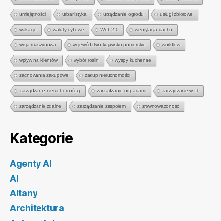
umiejętności
urbanistyka
urządzanie ogrodu
usługi zbiorowe
wakacje
waluty cyfrowe
Web 2.0
wentylacja dachu
wizja maszynowa
województwo kujawsko-pomorskie
workflow
wpływ na klientów
wybór roślin
wyspy kuchenne
zachowania zakupowe
zakup nieruchomości
zarządzanie nieruchomością
zarządzanie odpadami
zarządzanie w IT
zarządzanie zdalne
zarządzanie zespołem
zrównoważoność
Kategorie
Agenty AI
AI
Altany
Architektura