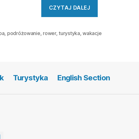
„Rowerem
CZYTAJ DALEJ
przez
Europę”
pa
,
podróżowanie
,
rower
,
turystyka
,
wakacje
k
Turystyka
English Section