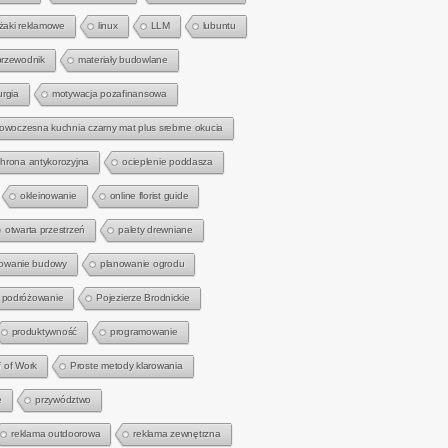
eżaki reklamowe
linux
LLM
lubuntu
przewodnik
materiały budowlane
urgia
motywacja pozafinansowa
owoczesna kuchnia czarny mat plus srebrne okucia
hrona antykorozyjna
ocieplenie poddasza
okleinowanie
online florist guide
otwarta przestrzeń
palety drewniane
owanie budowy
planowanie ogrodu
podróżowanie
Pojezierze Brodnickie
produktywność
programowanie
f of Work
Proste metody klarowania
e
przywództwo
reklama outdoorowa
reklama zewnętrzna