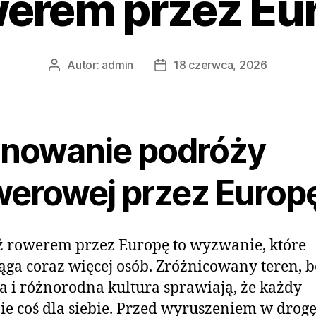
erem przez Eu
Autor:
admin
18 czerwca, 2026
Autor
Data
wpisu
wpisu
anowanie podróży
werowej przez Europ
 rowerem przez Europę to wyzwanie, które
ąga coraz więcej osób. Zróżnicowany teren, 
ia i różnorodna kultura sprawiają, że każdy
ie coś dla siebie. Przed wyruszeniem w drog