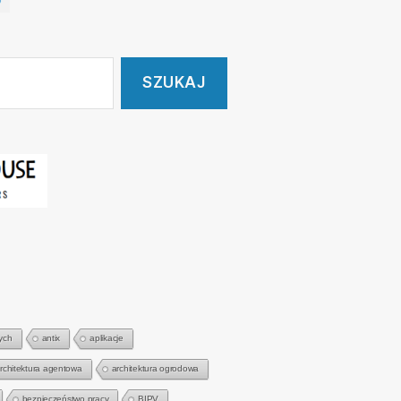
ych
antix
aplikacje
rchitektura agentowa
architektura ogrodowa
bezpieczeństwo pracy
BIPV