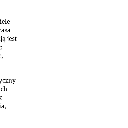
iele
rasa
ą jest
o
,
tyczny
ich
.
ia,