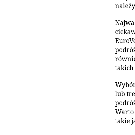
należy
Najważ
ciekaw
EuroVe
podróż
równie
takich
Wybór 
lub tr
podróż
Warto 
takie 