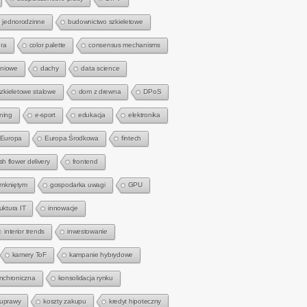
 jednorodzinne
budownictwo szkieletowe
ra
color palette
consensus mechanisms
gniowe
dachy
data science
zkieletowe stalowe
dom z drewna
DPoS
rning
e-sport
edukacja
elektronika
Europa
Europa Środkowa
fintech
sh flower delivery
frontend
amkniętym
gospodarka uwagi
GPU
ruktura IT
innowacje
interior trends
inwestowanie
kamery ToF
kampanie hybrydowe
nchroniczna
konsolidacja rynku
 uprawy
koszty zakupu
kredyt hipoteczny