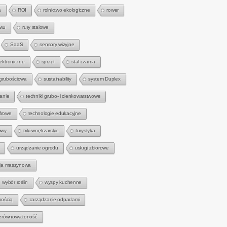
a
ROI
rolnictwo ekologiczne
rower
zwu
rury stalowe
SaaS
sensory wizyjne
lektroniczne
sprzęt
stal czarna
 grubościowa
sustainability
system Duplex
anie
techniki grubo- i cienkowarstwowe
frowe
technologie edukacyjne
owy
triki wnętrzarskie
turystyka
urządzanie ogrodu
usługi zbiorowe
zja maszynowa
wybór roślin
wyspy kuchenne
mością
zarządzanie odpadami
zrównoważoność