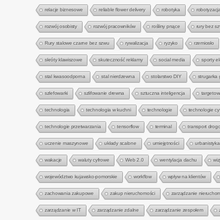
relacje biznesowe
reliable flower delivery
robotyka
robotyzacj
rozwój osobisty
rozwój pracowników
rośliny pnące
rury bez s
Rury stalowe czarne bez szwu
rywalizacja
ryzyko
rzemiosło
skróty klawiszowe
skuteczność reklamy
social media
sporty e
stal kwasoodporna
stal nierdzewna
stolarstwo DIY
strugarka
szlefowarki
szlifowanie drewna
sztuczna inteligencja
targetow
technologia
technologia w kuchni
technologie
technologie cy
technologie przetwarzania
tensorflow
terminal
transport drog
uczenie maszynowe
układy scalone
umiejętności
urbanistyka
wakacje
waluty cyfrowe
Web 2.0
wentylacja dachu
wi
województwo kujawsko-pomorskie
workflow
wpływ na klientów
zachowania zakupowe
zakup nieruchomości
zarządzanie nierucho
zarządzanie w IT
zarządzanie zdalne
zarządzanie zespołem