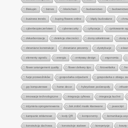
Biskupin
biznes
blockchain
budownictwo
budownictwo
business trends
buying flowers online
błędy budowlane
chmu
cyberbezpieczeństwo
cybersecurity
cyfryzacja
cynkowanie o
dekarbonizacja
detekcja obecności
domy szkieletowe
domy s
drewniane konstrukcje
drewniane prezenty
dystrybucje
e-lea
elementy ogrodu
energia
entryway design
ergonomia
flower arrangement quality
flower delivery tips
fotowoltaika
fre
fuzje przewoźników
gospodarka odpadami
gospodarka o obiegu z
gry komputerowe
home decor
hybrydowe podzespoły
infrast
innowacje technologiczne
integracja cyfrowa
integracja kuchni
inżynieria oprogramowania
Jak zrobić masło klarowane
javascript
kampanie reklamowe
kody QR
komponenty
komunikacja asy
konstrukcja dachowa
konstrukcje stalowe
korepetycje
koszty