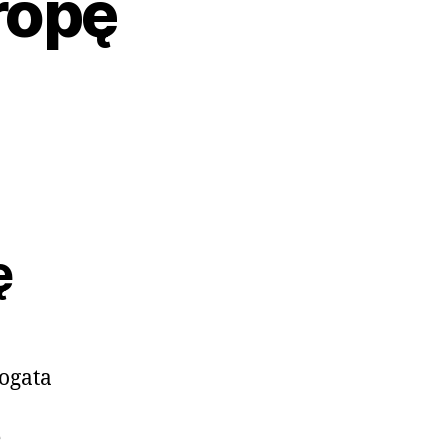
ropę
ę
bogata
ę