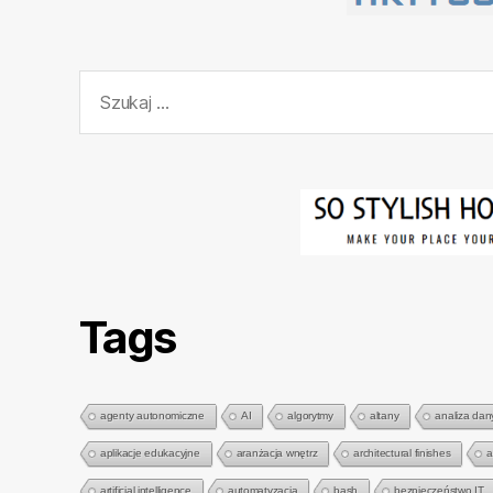
Szukaj:
Tags
agenty autonomiczne
AI
algorytmy
altany
analiza dan
aplikacje edukacyjne
aranżacja wnętrz
architectural finishes
a
artificial intelligence
automatyzacja
bash
bezpieczeństwo IT