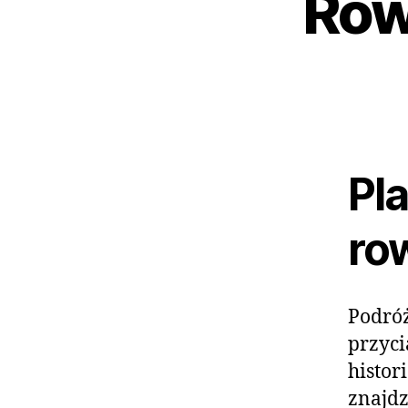
Row
Pl
ro
Podróż
przyci
histor
znajdz