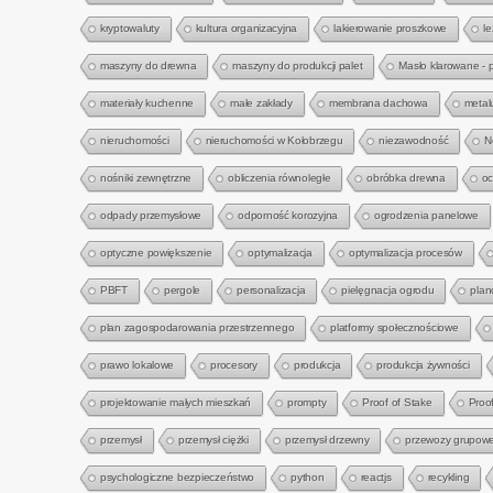
kryptowaluty
kultura organizacyjna
lakierowanie proszkowe
l
maszyny do drewna
maszyny do produkcji palet
Masło klarowane - 
materiały kuchenne
małe zakłady
membrana dachowa
metal
nieruchomości
nieruchomości w Kołobrzegu
niezawodność
N
nośniki zewnętrzne
obliczenia równoległe
obróbka drewna
oc
odpady przemysłowe
odporność korozyjna
ogrodzenia panelowe
optyczne powiększenie
optymalizacja
optymalizacja procesów
PBFT
pergole
personalizacja
pielęgnacja ogrodu
plan
plan zagospodarowania przestrzennego
platformy społecznościowe
prawo lokalowe
procesory
produkcja
produkcja żywności
projektowanie małych mieszkań
prompty
Proof of Stake
Proo
przemysł
przemysł ciężki
przemysł drzewny
przewozy grupow
psychologiczne bezpieczeństwo
python
reactjs
recykling