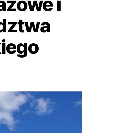
azowe i
dztwa
iego