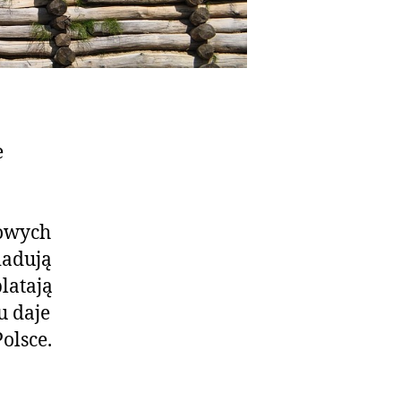
e
powych
iadują
latają
u daje
olsce.