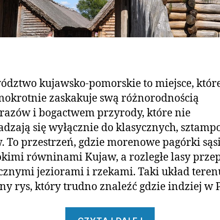
dztwo kujawsko-pomorskie to miejsce, któr
nokrotnie zaskakuje swą różnorodnością
razów i bogactwem przyrody, które nie
dzają się wyłącznie do klasycznych, sztam
. To przestrzeń, gdzie morenowe pagórki sąs
okimi równinami Kujaw, a rozległe lasy przep
licznymi jeziorami i rzekami. Taki układ teren
ny rys, który trudno znaleźć gdzie indziej w P
„Odkryj