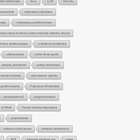
eżaki reklamowe
linux
LLM
lubuntu
przewodnik
materiały budowlane
urgia
motywacja pozafinansowa
owoczesna kuchnia czarny mat plus srebrne okucia
hrona antykorozyjna
ocieplenie poddasza
okleinowanie
online florist guide
otwarta przestrzeń
palety drewniane
owanie budowy
planowanie ogrodu
podróżowanie
Pojezierze Brodnickie
produktywność
programowanie
f of Work
Proste metody klarowania
e
przywództwo
reklama outdoorowa
reklama zewnętrzna
a
ROI
rolnictwo ekologiczne
rower