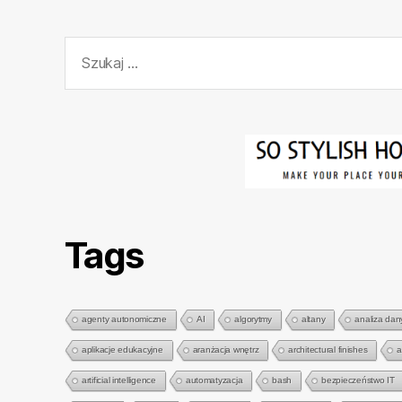
Szukaj:
Tags
agenty autonomiczne
AI
algorytmy
altany
analiza dan
aplikacje edukacyjne
aranżacja wnętrz
architectural finishes
a
artificial intelligence
automatyzacja
bash
bezpieczeństwo IT