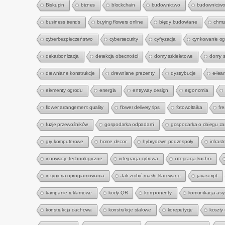
Biskupin
biznes
blockchain
budownictwo
budownictwo
business trends
buying flowers online
błędy budowlane
chmu
cyberbezpieczeństwo
cybersecurity
cyfryzacja
cynkowanie o
dekarbonizacja
detekcja obecności
domy szkieletowe
domy s
drewniane konstrukcje
drewniane prezenty
dystrybucje
e-lea
elementy ogrodu
energia
entryway design
ergonomia
flower arrangement quality
flower delivery tips
fotowoltaika
fre
fuzje przewoźników
gospodarka odpadami
gospodarka o obiegu z
gry komputerowe
home decor
hybrydowe podzespoły
infrast
innowacje technologiczne
integracja cyfrowa
integracja kuchni
inżynieria oprogramowania
Jak zrobić masło klarowane
javascript
kampanie reklamowe
kody QR
komponenty
komunikacja asy
konstrukcja dachowa
konstrukcje stalowe
korepetycje
koszty