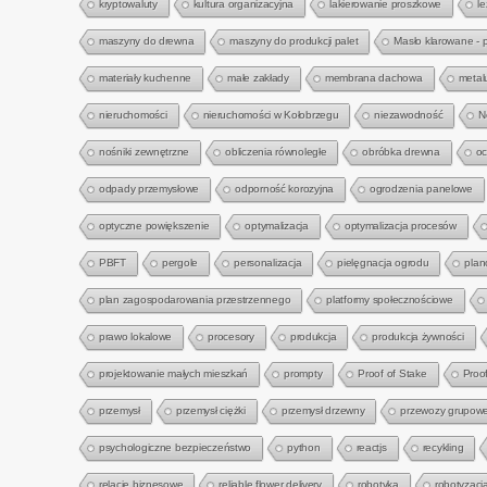
kryptowaluty
kultura organizacyjna
lakierowanie proszkowe
l
maszyny do drewna
maszyny do produkcji palet
Masło klarowane - 
materiały kuchenne
małe zakłady
membrana dachowa
metal
nieruchomości
nieruchomości w Kołobrzegu
niezawodność
N
nośniki zewnętrzne
obliczenia równoległe
obróbka drewna
oc
odpady przemysłowe
odporność korozyjna
ogrodzenia panelowe
optyczne powiększenie
optymalizacja
optymalizacja procesów
PBFT
pergole
personalizacja
pielęgnacja ogrodu
plan
plan zagospodarowania przestrzennego
platformy społecznościowe
prawo lokalowe
procesory
produkcja
produkcja żywności
projektowanie małych mieszkań
prompty
Proof of Stake
Proo
przemysł
przemysł ciężki
przemysł drzewny
przewozy grupow
psychologiczne bezpieczeństwo
python
reactjs
recykling
relacje biznesowe
reliable flower delivery
robotyka
robotyzacj