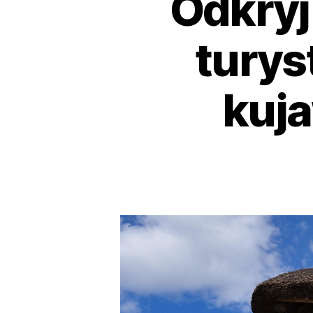
Odkryj
tury
kuj