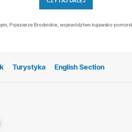
CZYTAJ DALEJ
walory
krajobrazow
i
upin
,
Pojezierze Brodnickie
,
województwo kujawsko-pomors
turystyczne
województw
kujawsko-
pomorskiego
k
Turystyka
English Section