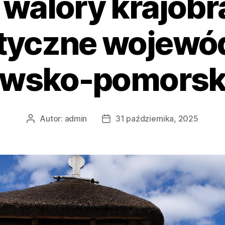
 walory krajobr
styczne wojewó
awsko-pomorsk
Autor:
admin
31 października, 2025
Autor
Data
wpisu
wpisu