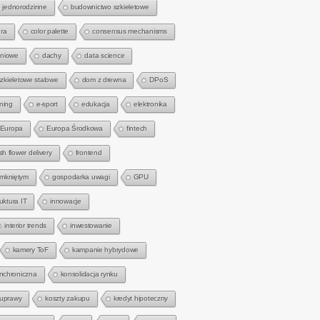
 jednorodzinne
budownictwo szkieletowe
ra
color palette
consensus mechanisms
gniowe
dachy
data science
zkieletowe stalowe
dom z drewna
DPoS
rning
e-sport
edukacja
elektronika
Europa
Europa Środkowa
fintech
sh flower delivery
frontend
amkniętym
gospodarka uwagi
GPU
ruktura IT
innowacje
interior trends
inwestowanie
kamery ToF
kampanie hybrydowe
nchroniczna
konsolidacja rynku
 uprawy
koszty zakupu
kredyt hipoteczny