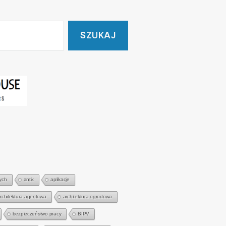
ych
antix
aplikacje
rchitektura agentowa
architektura ogrodowa
bezpieczeństwo pracy
BIPV