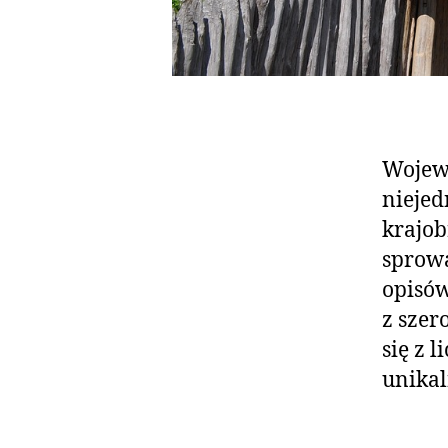
Wojewó
niejed
krajob
sprowa
opisów
z szer
się z 
unikal