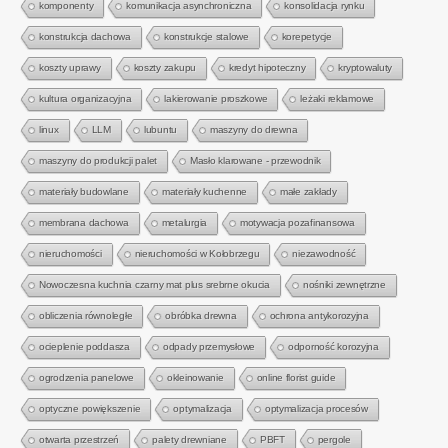
komponenty
komunikacja asynchroniczna
konsolidacja rynku
konstrukcja dachowa
konstrukcje stalowe
korepetycje
koszty uprawy
koszty zakupu
kredyt hipoteczny
kryptowaluty
kultura organizacyjna
lakierowanie proszkowe
leżaki reklamowe
linux
LLM
lubuntu
maszyny do drewna
maszyny do produkcji palet
Masło klarowane - przewodnik
materiały budowlane
materiały kuchenne
małe zakłady
membrana dachowa
metalurgia
motywacja pozafinansowa
nieruchomości
nieruchomości w Kołobrzegu
niezawodność
Nowoczesna kuchnia czarny mat plus srebrne okucia
nośniki zewnętrzne
obliczenia równoległe
obróbka drewna
ochrona antykorozyjna
ocieplenie poddasza
odpady przemysłowe
odporność korozyjna
ogrodzenia panelowe
okleinowanie
online florist guide
optyczne powiększenie
optymalizacja
optymalizacja procesów
otwarta przestrzeń
palety drewniane
PBFT
pergole