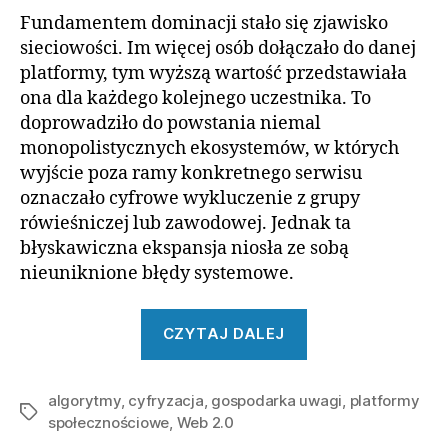
Fundamentem dominacji stało się zjawisko
sieciowości. Im więcej osób dołączało do danej
platformy, tym wyższą wartość przedstawiała
ona dla każdego kolejnego uczestnika. To
doprowadziło do powstania niemal
monopolistycznych ekosystemów, w których
wyjście poza ramy konkretnego serwisu
oznaczało cyfrowe wykluczenie z grupy
rówieśniczej lub zawodowej. Jednak ta
błyskawiczna ekspansja niosła ze sobą
nieuniknione błędy systemowe.
„Największe
CZYTAJ DALEJ
sukcesy
i
algorytmy
,
cyfryzacja
,
gospodarka uwagi
porażki
,
platformy
Tagi
społecznościowe
,
Web 2.0
gigantów