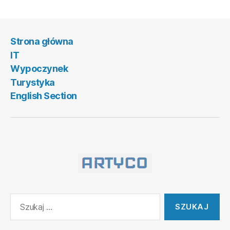
ery
Web
2.0”
Strona główna
IT
Wypoczynek
Turystyka
English Section
Szukaj: