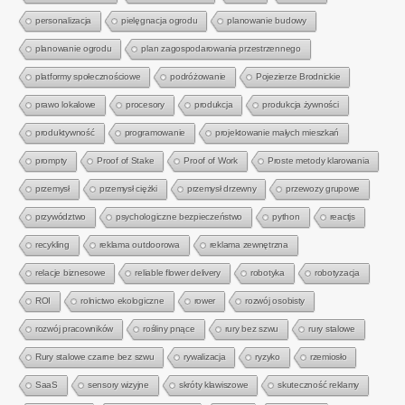
personalizacja
pielęgnacja ogrodu
planowanie budowy
planowanie ogrodu
plan zagospodarowania przestrzennego
platformy społecznościowe
podróżowanie
Pojezierze Brodnickie
prawo lokalowe
procesory
produkcja
produkcja żywności
produktywność
programowanie
projektowanie małych mieszkań
prompty
Proof of Stake
Proof of Work
Proste metody klarowania
przemysł
przemysł ciężki
przemysł drzewny
przewozy grupowe
przywództwo
psychologiczne bezpieczeństwo
python
reactjs
recykling
reklama outdoorowa
reklama zewnętrzna
relacje biznesowe
reliable flower delivery
robotyka
robotyzacja
ROI
rolnictwo ekologiczne
rower
rozwój osobisty
rozwój pracowników
rośliny pnące
rury bez szwu
rury stalowe
Rury stalowe czarne bez szwu
rywalizacja
ryzyko
rzemiosło
SaaS
sensory wizyjne
skróty klawiszowe
skuteczność reklamy