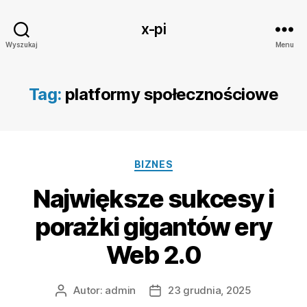
x-pi
Wyszukaj
Menu
Tag:
platformy społecznościowe
Kategorie
BIZNES
Największe sukcesy i
porażki gigantów ery
Web 2.0
Autor:
admin
23 grudnia, 2025
Autor
Data
wpisu
wpisu