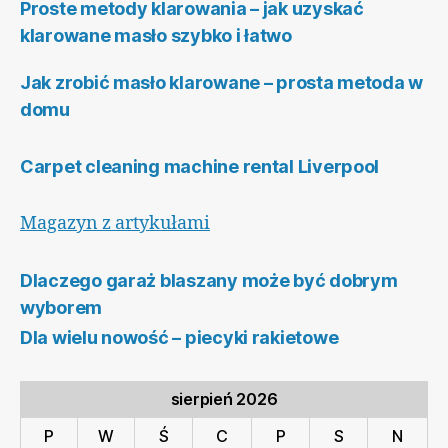
Proste metody klarowania – jak uzyskać
klarowane masło szybko i łatwo
Jak zrobić masło klarowane – prosta metoda w
domu
Carpet cleaning machine rental Liverpool
Magazyn z artykułami
Dlaczego garaż blaszany może być dobrym
wyborem
Dla wielu nowość – piecyki rakietowe
sierpień 2026
P
W
Ś
C
P
S
N