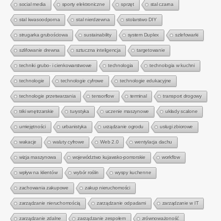
social media
sporty elektroniczne
sprzęt
stal czarna
stal kwasoodporna
stal nierdzewna
stolarstwo DIY
strugarka grubościowa
sustainability
system Duplex
szlefowarki
szlifowanie drewna
sztuczna inteligencja
targetowanie
techniki grubo- i cienkowarstwowe
technologia
technologia w kuchni
technologie
technologie cyfrowe
technologie edukacyjne
technologie przetwarzania
tensorflow
terminal
transport drogowy
triki wnętrzarskie
turystyka
uczenie maszynowe
układy scalone
umiejętności
urbanistyka
urządzanie ogrodu
usługi zbiorowe
wakacje
waluty cyfrowe
Web 2.0
wentylacja dachu
wizja maszynowa
województwo kujawsko-pomorskie
workflow
wpływ na klientów
wybór roślin
wyspy kuchenne
zachowania zakupowe
zakup nieruchomości
zarządzanie nieruchomością
zarządzanie odpadami
zarządzanie w IT
zarządzanie zdalne
zarządzanie zespołem
zrównoważoność