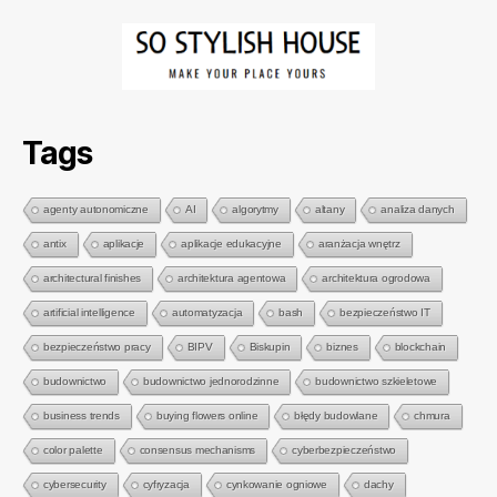
Tags
agenty autonomiczne
AI
algorytmy
altany
analiza danych
antix
aplikacje
aplikacje edukacyjne
aranżacja wnętrz
architectural finishes
architektura agentowa
architektura ogrodowa
artificial intelligence
automatyzacja
bash
bezpieczeństwo IT
bezpieczeństwo pracy
BIPV
Biskupin
biznes
blockchain
budownictwo
budownictwo jednorodzinne
budownictwo szkieletowe
business trends
buying flowers online
błędy budowlane
chmura
color palette
consensus mechanisms
cyberbezpieczeństwo
cybersecurity
cyfryzacja
cynkowanie ogniowe
dachy