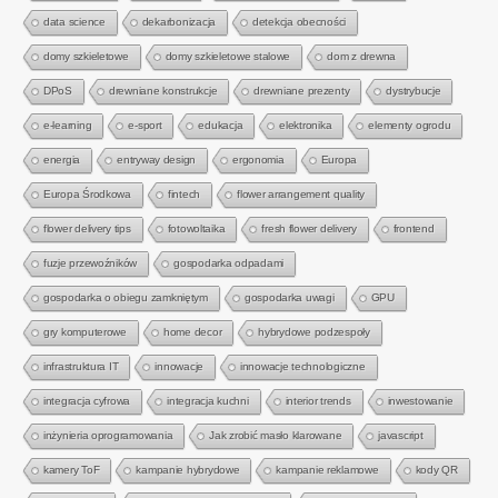
data science
dekarbonizacja
detekcja obecności
domy szkieletowe
domy szkieletowe stalowe
dom z drewna
DPoS
drewniane konstrukcje
drewniane prezenty
dystrybucje
e-learning
e-sport
edukacja
elektronika
elementy ogrodu
energia
entryway design
ergonomia
Europa
Europa Środkowa
fintech
flower arrangement quality
flower delivery tips
fotowoltaika
fresh flower delivery
frontend
fuzje przewoźników
gospodarka odpadami
gospodarka o obiegu zamkniętym
gospodarka uwagi
GPU
gry komputerowe
home decor
hybrydowe podzespoły
infrastruktura IT
innowacje
innowacje technologiczne
integracja cyfrowa
integracja kuchni
interior trends
inwestowanie
inżynieria oprogramowania
Jak zrobić masło klarowane
javascript
kamery ToF
kampanie hybrydowe
kampanie reklamowe
kody QR