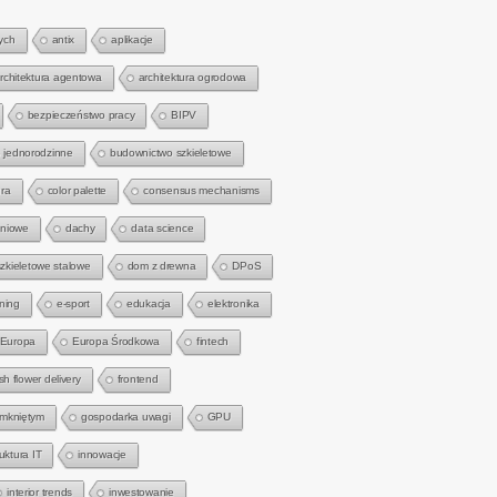
ych
antix
aplikacje
rchitektura agentowa
architektura ogrodowa
bezpieczeństwo pracy
BIPV
 jednorodzinne
budownictwo szkieletowe
ra
color palette
consensus mechanisms
gniowe
dachy
data science
zkieletowe stalowe
dom z drewna
DPoS
rning
e-sport
edukacja
elektronika
Europa
Europa Środkowa
fintech
sh flower delivery
frontend
amkniętym
gospodarka uwagi
GPU
ruktura IT
innowacje
interior trends
inwestowanie