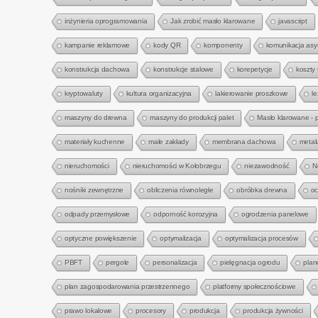
inżynieria oprogramowania
Jak zrobić masło klarowane
javascript
kampanie reklamowe
kody QR
komponenty
komunikacja asy
konstrukcja dachowa
konstrukcje stalowe
korepetycje
koszty
kryptowaluty
kultura organizacyjna
lakierowanie proszkowe
l
maszyny do drewna
maszyny do produkcji palet
Masło klarowane - 
materiały kuchenne
małe zakłady
membrana dachowa
metal
nieruchomości
nieruchomości w Kołobrzegu
niezawodność
N
nośniki zewnętrzne
obliczenia równoległe
obróbka drewna
oc
odpady przemysłowe
odporność korozyjna
ogrodzenia panelowe
optyczne powiększenie
optymalizacja
optymalizacja procesów
PBFT
pergole
personalizacja
pielęgnacja ogrodu
plan
plan zagospodarowania przestrzennego
platformy społecznościowe
prawo lokalowe
procesory
produkcja
produkcja żywności