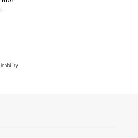
 tool
n
inability