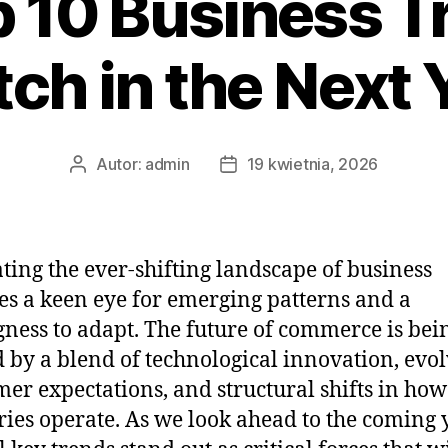
 10 Business T
ch in the Next 
Autor:
admin
19 kwietnia, 2026
Autor
Data
wpisu
wpisu
ting the ever-shifting landscape of business
es a keen eye for emerging patterns and a
gness to adapt. The future of commerce is bei
 by a blend of technological innovation, evo
er expectations, and structural shifts in how
ries operate. As we look ahead to the coming 