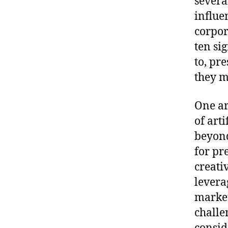
several
influe
corpor
ten si
to, pr
they m
One ar
of art
beyond
for pr
creati
levera
market
challe