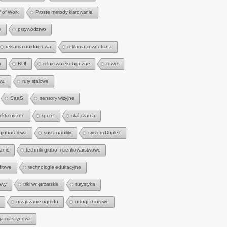
f of Work
Proste metody klarowania
e
przywództwo
reklama outdoorowa
reklama zewnętrzna
a
ROI
rolnictwo ekologiczne
rower
zwu
rury stalowe
SaaS
sensory wizyjne
lektroniczne
sprzęt
stal czarna
 grubościowa
sustainability
system Duplex
anie
techniki grubo- i cienkowarstwowe
frowe
technologie edukacyjne
owy
triki wnętrzarskie
turystyka
urządzanie ogrodu
usługi zbiorowe
zja maszynowa