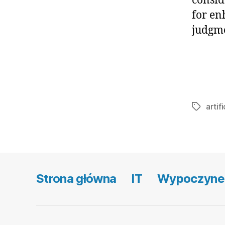
consid
for en
judgm
artif
Tagi
Strona główna
IT
Wypoczyne