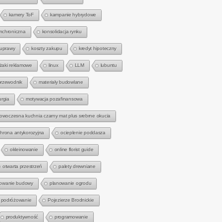
kamery ToF
kampanie hybrydowe
nchroniczna
konsolidacja rynku
 uprawy
koszty zakupu
kredyt hipoteczny
eżaki reklamowe
linux
LLM
lubuntu
przewodnik
materiały budowlane
urgia
motywacja pozafinansowa
owoczesna kuchnia czarny mat plus srebrne okucia
hrona antykorozyjna
ocieplenie poddasza
okleinowanie
online florist guide
otwarta przestrzeń
palety drewniane
owanie budowy
planowanie ogrodu
podróżowanie
Pojezierze Brodnickie
produktywność
programowanie