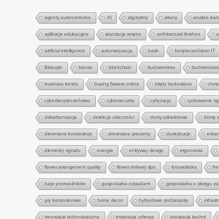
agenty autonomiczne
AI
algorytmy
altany
analiza dan
aplikacje edukacyjne
aranżacja wnętrz
architectural finishes
a
artificial intelligence
automatyzacja
bash
bezpieczeństwo IT
Biskupin
biznes
blockchain
budownictwo
budownictwo
business trends
buying flowers online
błędy budowlane
chmu
cyberbezpieczeństwo
cybersecurity
cyfryzacja
cynkowanie o
dekarbonizacja
detekcja obecności
domy szkieletowe
domy s
drewniane konstrukcje
drewniane prezenty
dystrybucje
e-lea
elementy ogrodu
energia
entryway design
ergonomia
flower arrangement quality
flower delivery tips
fotowoltaika
fre
fuzje przewoźników
gospodarka odpadami
gospodarka o obiegu z
gry komputerowe
home decor
hybrydowe podzespoły
infrast
innowacje technologiczne
integracja cyfrowa
integracja kuchni