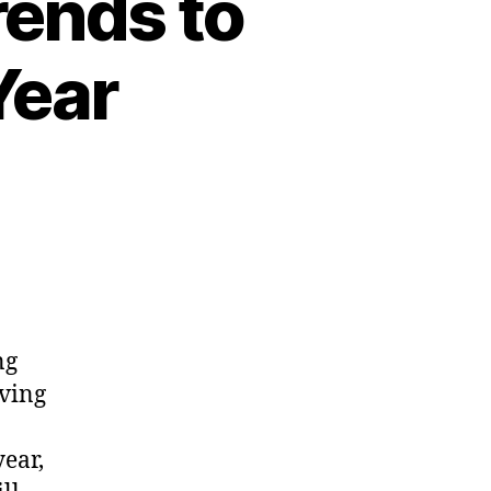
rends to
Year
ng
lving
year,