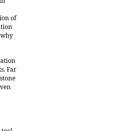
ll
ion of
ntion
d why
ration
s. Far
rstone
even