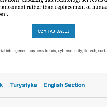
erations, ensuring that technology serves as a
hancement rather than replacement of huma
ent.
„The
CZYTAJ DALEJ
Top
10
Business
icial intelligence
,
business trends
,
cybersecurity
,
fintech
,
susta
Trends
to
Watch
in
k
Turystyka
English Section
the
Next
Year”