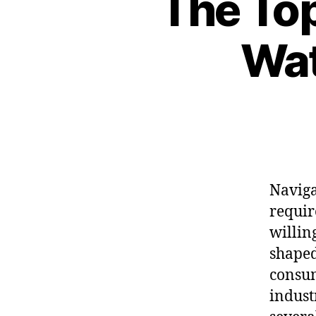
The Top
Wat
Naviga
requir
willin
shaped
consum
indust