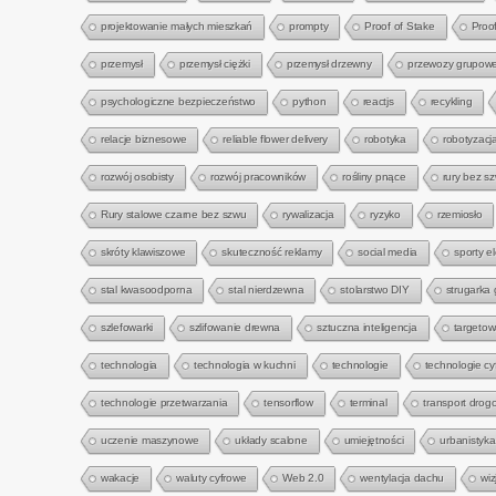
projektowanie małych mieszkań
prompty
Proof of Stake
Proo
przemysł
przemysł ciężki
przemysł drzewny
przewozy grupow
psychologiczne bezpieczeństwo
python
reactjs
recykling
relacje biznesowe
reliable flower delivery
robotyka
robotyzacj
rozwój osobisty
rozwój pracowników
rośliny pnące
rury bez s
Rury stalowe czarne bez szwu
rywalizacja
ryzyko
rzemiosło
skróty klawiszowe
skuteczność reklamy
social media
sporty e
stal kwasoodporna
stal nierdzewna
stolarstwo DIY
strugarka
szlefowarki
szlifowanie drewna
sztuczna inteligencja
targetow
technologia
technologia w kuchni
technologie
technologie cy
technologie przetwarzania
tensorflow
terminal
transport drog
uczenie maszynowe
układy scalone
umiejętności
urbanistyka
wakacje
waluty cyfrowe
Web 2.0
wentylacja dachu
wi