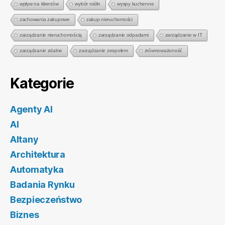
wpływ na klientów
wybór roślin
wyspy kuchenne
zachowania zakupowe
zakup nieruchomości
zarządzanie nieruchomością
zarządzanie odpadami
zarządzanie w IT
zarządzanie zdalne
zarządzanie zespołem
zrównoważoność
Kategorie
Agenty AI
AI
Altany
Architektura
Automatyka
Badania Rynku
Bezpieczeństwo
Biznes