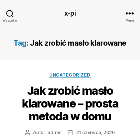
x-pi
Wyszukaj
Menu
Tag:
Jak zrobić masło klarowane
Kategorie
UNCATEGORIZED
Jak zrobić masło
klarowane – prosta
metoda w domu
Autor:
admin
21 czerwca, 2026
Autor
Data
wpisu
wpisu