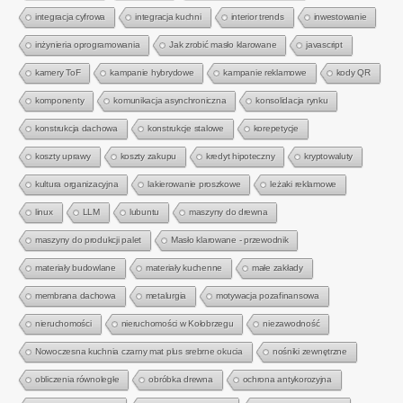
integracja cyfrowa
integracja kuchni
interior trends
inwestowanie
inżynieria oprogramowania
Jak zrobić masło klarowane
javascript
kamery ToF
kampanie hybrydowe
kampanie reklamowe
kody QR
komponenty
komunikacja asynchroniczna
konsolidacja rynku
konstrukcja dachowa
konstrukcje stalowe
korepetycje
koszty uprawy
koszty zakupu
kredyt hipoteczny
kryptowaluty
kultura organizacyjna
lakierowanie proszkowe
leżaki reklamowe
linux
LLM
lubuntu
maszyny do drewna
maszyny do produkcji palet
Masło klarowane - przewodnik
materiały budowlane
materiały kuchenne
małe zakłady
membrana dachowa
metalurgia
motywacja pozafinansowa
nieruchomości
nieruchomości w Kołobrzegu
niezawodność
Nowoczesna kuchnia czarny mat plus srebrne okucia
nośniki zewnętrzne
obliczenia równoległe
obróbka drewna
ochrona antykorozyjna