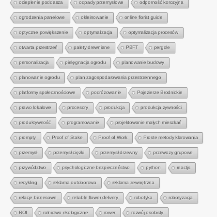
ocieplenie poddasza
odpady przemysłowe
odporność korozyjna
ogrodzenia panelowe
okleinowanie
online florist guide
optyczne powiększenie
optymalizacja
optymalizacja procesów
otwarta przestrzeń
palety drewniane
PBFT
pergole
personalizacja
pielęgnacja ogrodu
planowanie budowy
planowanie ogrodu
plan zagospodarowania przestrzennego
platformy społecznościowe
podróżowanie
Pojezierze Brodnickie
prawo lokalowe
procesory
produkcja
produkcja żywności
produktywność
programowanie
projektowanie małych mieszkań
prompty
Proof of Stake
Proof of Work
Proste metody klarowania
przemysł
przemysł ciężki
przemysł drzewny
przewozy grupowe
przywództwo
psychologiczne bezpieczeństwo
python
reactjs
recykling
reklama outdoorowa
reklama zewnętrzna
relacje biznesowe
reliable flower delivery
robotyka
robotyzacja
ROI
rolnictwo ekologiczne
rower
rozwój osobisty