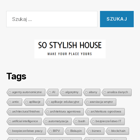
Szukaj:
Tags
agenty autonomiczne
AI
algorytmy
altany
analiza danych
antix
aplikacje
aplikacje edukacyjne
aranżacja wnętrz
architectural finishes
architektura agentowa
architektura ogrodowa
artificial intelligence
automatyzacja
bash
bezpieczeństwo IT
bezpieczeństwo pracy
BIPV
Biskupin
biznes
blockchain