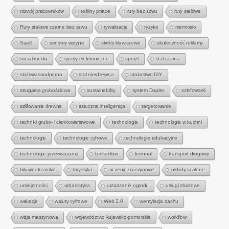
rozwój pracowników
rośliny pnące
rury bez szwu
rury stalowe
Rury stalowe czarne bez szwu
rywalizacja
ryzyko
rzemiosło
SaaS
sensory wizyjne
skróty klawiszowe
skuteczność reklamy
social media
sporty elektroniczne
sprzęt
stal czarna
stal kwasoodporna
stal nierdzewna
stolarstwo DIY
strugarka grubościowa
sustainability
system Duplex
szlefowarki
szlifowanie drewna
sztuczna inteligencja
targetowanie
techniki grubo- i cienkowarstwowe
technologia
technologia w kuchni
technologie
technologie cyfrowe
technologie edukacyjne
technologie przetwarzania
tensorflow
terminal
transport drogowy
triki wnętrzarskie
turystyka
uczenie maszynowe
układy scalone
umiejętności
urbanistyka
urządzanie ogrodu
usługi zbiorowe
wakacje
waluty cyfrowe
Web 2.0
wentylacja dachu
wizja maszynowa
województwo kujawsko-pomorskie
workflow