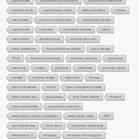
budownictwo
budownictwo jednorodzinne
budownictwo szkieletowe
business trends
buying flowers online
błędy budowlane
chmura
color palette
consensus mechanisms
cyberbezpieczeństwo
cybersecurity
cyfryzacja
cynkowanie ogniowe
dachy
data science
dekarbonizacja
detekcja obecności
domy szkieletowe
domy szkieletowe stalowe
dom z drewna
DPoS
drewniane konstrukcje
drewniane prezenty
dystrybucje
e-learning
e-sport
edukacja
elektronika
elementy ogrodu
energia
entryway design
ergonomia
Europa
Europa Środkowa
fintech
flower arrangement quality
flower delivery tips
fotowoltaika
fresh flower delivery
frontend
fuzje przewoźników
gospodarka odpadami
gospodarka o obiegu zamkniętym
gospodarka uwagi
GPU
gry komputerowe
home decor
hybrydowe podzespoły
infrastruktura IT
innowacje
innowacje technologiczne