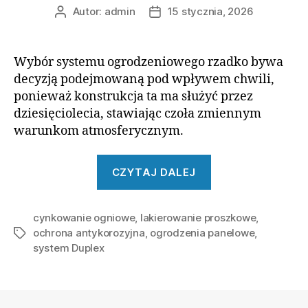
Autor:
admin
15 stycznia, 2026
Autor
Data
wpisu
wpisu
Wybór systemu ogrodzeniowego rzadko bywa
decyzją podejmowaną pod wpływem chwili,
ponieważ konstrukcja ta ma służyć przez
dziesięciolecia, stawiając czoła zmiennym
warunkom atmosferycznym.
„Ogrodzenia
CZYTAJ DALEJ
panelowe
a
cynkowanie ogniowe
,
lakierowanie proszkowe
trwałość
,
ochrona antykorozyjna
,
ogrodzenia panelowe
,
Tagi
zabezpieczenia
system Duplex
antykorozyjnego