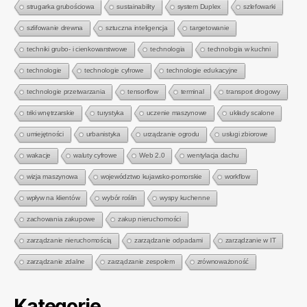
strugarka grubościowa
sustainability
system Duplex
szlefowarki
szlifowanie drewna
sztuczna inteligencja
targetowanie
techniki grubo- i cienkowarstwowe
technologia
technologia w kuchni
technologie
technologie cyfrowe
technologie edukacyjne
technologie przetwarzania
tensorflow
terminal
transport drogowy
triki wnętrzarskie
turystyka
uczenie maszynowe
układy scalone
umiejętności
urbanistyka
urządzanie ogrodu
usługi zbiorowe
wakacje
waluty cyfrowe
Web 2.0
wentylacja dachu
wizja maszynowa
województwo kujawsko-pomorskie
workflow
wpływ na klientów
wybór roślin
wyspy kuchenne
zachowania zakupowe
zakup nieruchomości
zarządzanie nieruchomością
zarządzanie odpadami
zarządzanie w IT
zarządzanie zdalne
zarządzanie zespołem
zrównoważoność
Kategorie