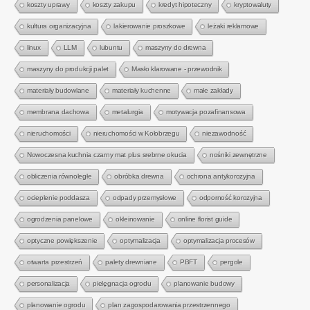
koszty uprawy
koszty zakupu
kredyt hipoteczny
kryptowaluty
kultura organizacyjna
lakierowanie proszkowe
leżaki reklamowe
linux
LLM
lubuntu
maszyny do drewna
maszyny do produkcji palet
Masło klarowane - przewodnik
materiały budowlane
materiały kuchenne
małe zakłady
membrana dachowa
metalurgia
motywacja pozafinansowa
nieruchomości
nieruchomości w Kołobrzegu
niezawodność
Nowoczesna kuchnia czarny mat plus srebrne okucia
nośniki zewnętrzne
obliczenia równoległe
obróbka drewna
ochrona antykorozyjna
ocieplenie poddasza
odpady przemysłowe
odporność korozyjna
ogrodzenia panelowe
okleinowanie
online florist guide
optyczne powiększenie
optymalizacja
optymalizacja procesów
otwarta przestrzeń
palety drewniane
PBFT
pergole
personalizacja
pielęgnacja ogrodu
planowanie budowy
planowanie ogrodu
plan zagospodarowania przestrzennego