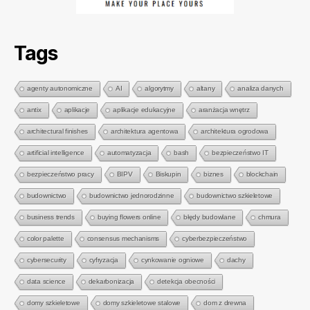
Tags
agenty autonomiczne
AI
algorytmy
altany
analiza danych
antix
aplikacje
aplikacje edukacyjne
aranżacja wnętrz
architectural finishes
architektura agentowa
architektura ogrodowa
artificial intelligence
automatyzacja
bash
bezpieczeństwo IT
bezpieczeństwo pracy
BIPV
Biskupin
biznes
blockchain
budownictwo
budownictwo jednorodzinne
budownictwo szkieletowe
business trends
buying flowers online
błędy budowlane
chmura
color palette
consensus mechanisms
cyberbezpieczeństwo
cybersecurity
cyfryzacja
cynkowanie ogniowe
dachy
data science
dekarbonizacja
detekcja obecności
domy szkieletowe
domy szkieletowe stalowe
dom z drewna