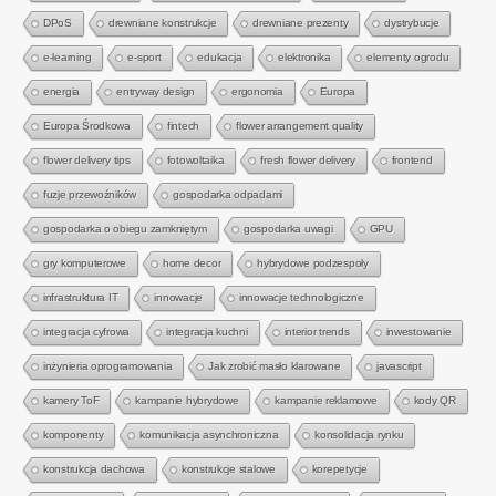
DPoS
drewniane konstrukcje
drewniane prezenty
dystrybucje
e-learning
e-sport
edukacja
elektronika
elementy ogrodu
energia
entryway design
ergonomia
Europa
Europa Środkowa
fintech
flower arrangement quality
flower delivery tips
fotowoltaika
fresh flower delivery
frontend
fuzje przewoźników
gospodarka odpadami
gospodarka o obiegu zamkniętym
gospodarka uwagi
GPU
gry komputerowe
home decor
hybrydowe podzespoły
infrastruktura IT
innowacje
innowacje technologiczne
integracja cyfrowa
integracja kuchni
interior trends
inwestowanie
inżynieria oprogramowania
Jak zrobić masło klarowane
javascript
kamery ToF
kampanie hybrydowe
kampanie reklamowe
kody QR
komponenty
komunikacja asynchroniczna
konsolidacja rynku
konstrukcja dachowa
konstrukcje stalowe
korepetycje