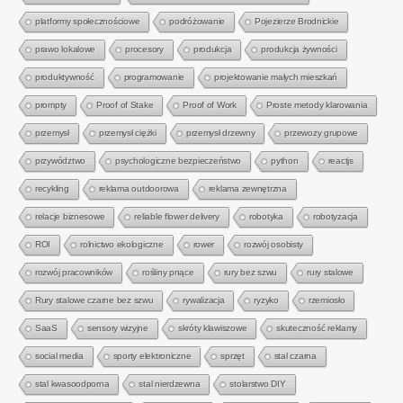
platformy społecznościowe
podróżowanie
Pojezierze Brodnickie
prawo lokalowe
procesory
produkcja
produkcja żywności
produktywność
programowanie
projektowanie małych mieszkań
prompty
Proof of Stake
Proof of Work
Proste metody klarowania
przemysł
przemysł ciężki
przemysł drzewny
przewozy grupowe
przywództwo
psychologiczne bezpieczeństwo
python
reactjs
recykling
reklama outdoorowa
reklama zewnętrzna
relacje biznesowe
reliable flower delivery
robotyka
robotyzacja
ROI
rolnictwo ekologiczne
rower
rozwój osobisty
rozwój pracowników
rośliny pnące
rury bez szwu
rury stalowe
Rury stalowe czarne bez szwu
rywalizacja
ryzyko
rzemiosło
SaaS
sensory wizyjne
skróty klawiszowe
skuteczność reklamy
social media
sporty elektroniczne
sprzęt
stal czarna
stal kwasoodporna
stal nierdzewna
stolarstwo DIY