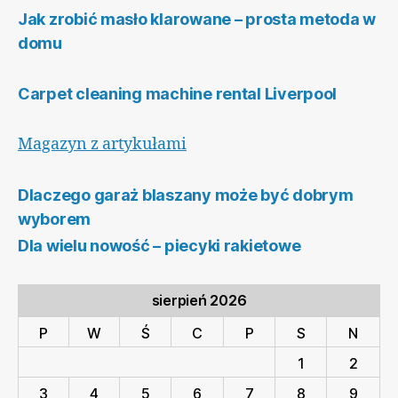
Jak zrobić masło klarowane – prosta metoda w
domu
Carpet cleaning machine rental Liverpool
Magazyn z artykułami
Dlaczego garaż blaszany może być dobrym
wyborem
Dla wielu nowość – piecyki rakietowe
sierpień 2026
P
W
Ś
C
P
S
N
1
2
3
4
5
6
7
8
9