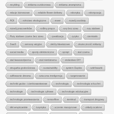
recykling
reklama outdoorowa
reklama zewnętrzna
relacje biznesowe
reliable flower delivery
robotyka
robotyzacja
ROI
rolnictwo ekologiczne
rower
rozwój osobisty
rozwój pracowników
rośliny pnące
rury bez szwu
rury stalowe
Rury stalowe czarne bez szwu
rywalizacja
ryzyko
rzemiosło
SaaS
sensory wizyjne
skróty klawiszowe
skuteczność reklamy
social media
sporty elektroniczne
sprzęt
stal czarna
stal kwasoodporna
stal nierdzewna
stolarstwo DIY
strugarka grubościowa
sustainability
system Duplex
szlefowarki
szlifowanie drewna
sztuczna inteligencja
targetowanie
techniki grubo- i cienkowarstwowe
technologia
technologia w kuchni
technologie
technologie cyfrowe
technologie edukacyjne
technologie przetwarzania
tensorflow
terminal
transport drogowy
triki wnętrzarskie
turystyka
uczenie maszynowe
układy scalone