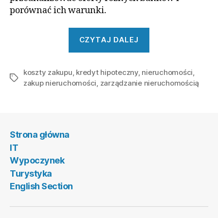
porównać ich warunki.
„Jakie
CZYTAJ DALEJ
są
koszty
koszty zakupu
,
kredyt hipoteczny
,
nieruchomości
zakupu
,
Tagi
zakup nieruchomości
,
zarządzanie nieruchomością
nieruchomości”
Strona główna
IT
Wypoczynek
Turystyka
English Section