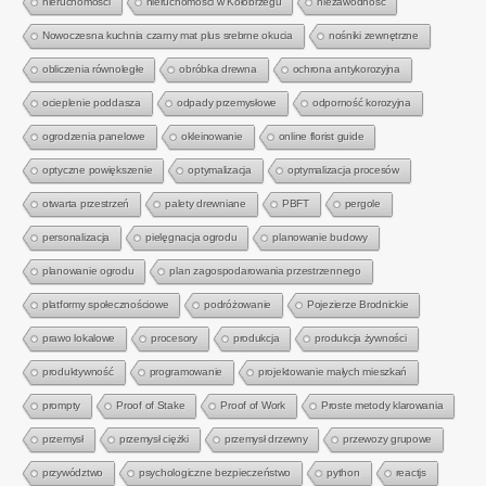
nieruchomości
nieruchomości w Kołobrzegu
niezawodność
Nowoczesna kuchnia czarny mat plus srebrne okucia
nośniki zewnętrzne
obliczenia równoległe
obróbka drewna
ochrona antykorozyjna
ocieplenie poddasza
odpady przemysłowe
odporność korozyjna
ogrodzenia panelowe
okleinowanie
online florist guide
optyczne powiększenie
optymalizacja
optymalizacja procesów
otwarta przestrzeń
palety drewniane
PBFT
pergole
personalizacja
pielęgnacja ogrodu
planowanie budowy
planowanie ogrodu
plan zagospodarowania przestrzennego
platformy społecznościowe
podróżowanie
Pojezierze Brodnickie
prawo lokalowe
procesory
produkcja
produkcja żywności
produktywność
programowanie
projektowanie małych mieszkań
prompty
Proof of Stake
Proof of Work
Proste metody klarowania
przemysł
przemysł ciężki
przemysł drzewny
przewozy grupowe
przywództwo
psychologiczne bezpieczeństwo
python
reactjs