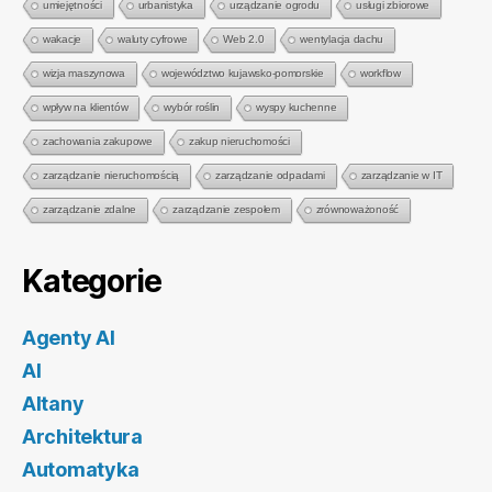
umiejętności
urbanistyka
urządzanie ogrodu
usługi zbiorowe
wakacje
waluty cyfrowe
Web 2.0
wentylacja dachu
wizja maszynowa
województwo kujawsko-pomorskie
workflow
wpływ na klientów
wybór roślin
wyspy kuchenne
zachowania zakupowe
zakup nieruchomości
zarządzanie nieruchomością
zarządzanie odpadami
zarządzanie w IT
zarządzanie zdalne
zarządzanie zespołem
zrównoważoność
Kategorie
Agenty AI
AI
Altany
Architektura
Automatyka