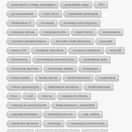
gospodarka o obiegu zamkniętym
gospodarka uwagi
GPU
gry komputerowe
home decor
hybrydowe podzespoły
infrastruktura IT
innowacje
innowacje technologiczne
integracja cyfrowa
integracja kuchni
interior trends
inwestowanie
inżynieria oprogramowania
Jak zrobić masło klarowane
javascript
kamery ToF
kampanie hybrydowe
kampanie reklamowe
kody QR
komponenty
komunikacja asynchroniczna
konsolidacja rynku
konstrukcja dachowa
konstrukcje stalowe
korepetycje
koszty uprawy
koszty zakupu
kredyt hipoteczny
kryptowaluty
kultura organizacyjna
lakierowanie proszkowe
leżaki reklamowe
linux
LLM
lubuntu
maszyny do drewna
maszyny do produkcji palet
Masło klarowane - przewodnik
materiały budowlane
materiały kuchenne
małe zakłady
membrana dachowa
metalurgia
motywacja pozafinansowa