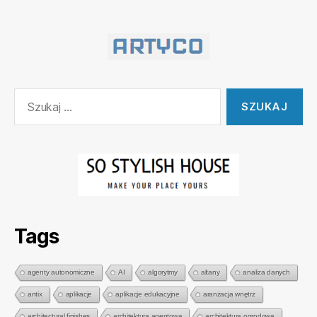
Szukaj:
Tags
agenty autonomiczne
AI
algorytmy
altany
analiza danych
antix
aplikacje
aplikacje edukacyjne
aranżacja wnętrz
architectural finishes
architektura agentowa
architektura ogrodowa