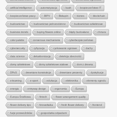
artificial intelligence
automatyzacja
bash
bezpieczeństwo IT
bezpieczeństwo pracy
BIPV
Biskupin
biznes
blockchain
budownictwo
budownictwo jednorodzinne
budownictwo szkieletowe
business trends
buying flowers online
błędy budowlane
chmura
color palette
consensus mechanisms
cyberbezpieczeństwo
cybersecurity
cyfryzacja
cynkowanie ogniowe
dachy
data science
dekarbonizacja
detekcja obecności
domy szkieletowe
domy szkieletowe stalowe
dom z drewna
DPoS
drewniane konstrukcje
drewniane prezenty
dystrybucje
e-learning
e-sport
edukacja
elektronika
elementy ogrodu
energia
entryway design
ergonomia
Europa
Europa Środkowa
fintech
flower arrangement quality
flower delivery tips
fotowoltaika
fresh flower delivery
frontend
fuzje przewoźników
gospodarka odpadami