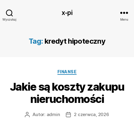
x-pi
Wyszukaj
Menu
Tag:
kredyt hipoteczny
Kategorie
FINANSE
Jakie są koszty zakupu
nieruchomości
Autor:
admin
2 czerwca, 2026
Autor
Data
wpisu
wpisu