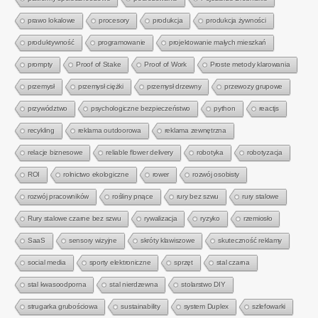
prawo lokalowe
procesory
produkcja
produkcja żywności
produktywność
programowanie
projektowanie małych mieszkań
prompty
Proof of Stake
Proof of Work
Proste metody klarowania
przemysł
przemysł ciężki
przemysł drzewny
przewozy grupowe
przywództwo
psychologiczne bezpieczeństwo
python
reactjs
recykling
reklama outdoorowa
reklama zewnętrzna
relacje biznesowe
reliable flower delivery
robotyka
robotyzacja
ROI
rolnictwo ekologiczne
rower
rozwój osobisty
rozwój pracowników
rośliny pnące
rury bez szwu
rury stalowe
Rury stalowe czarne bez szwu
rywalizacja
ryzyko
rzemiosło
SaaS
sensory wizyjne
skróty klawiszowe
skuteczność reklamy
social media
sporty elektroniczne
sprzęt
stal czarna
stal kwasoodporna
stal nierdzewna
stolarstwo DIY
strugarka grubościowa
sustainability
system Duplex
szlefowarki