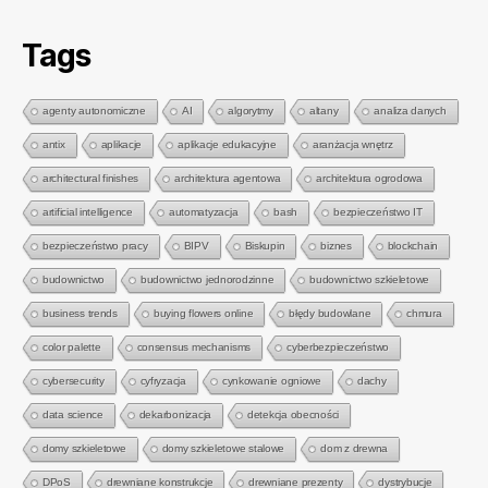
Tags
agenty autonomiczne
AI
algorytmy
altany
analiza danych
antix
aplikacje
aplikacje edukacyjne
aranżacja wnętrz
architectural finishes
architektura agentowa
architektura ogrodowa
artificial intelligence
automatyzacja
bash
bezpieczeństwo IT
bezpieczeństwo pracy
BIPV
Biskupin
biznes
blockchain
budownictwo
budownictwo jednorodzinne
budownictwo szkieletowe
business trends
buying flowers online
błędy budowlane
chmura
color palette
consensus mechanisms
cyberbezpieczeństwo
cybersecurity
cyfryzacja
cynkowanie ogniowe
dachy
data science
dekarbonizacja
detekcja obecności
domy szkieletowe
domy szkieletowe stalowe
dom z drewna
DPoS
drewniane konstrukcje
drewniane prezenty
dystrybucje