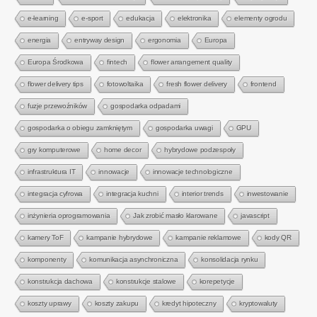
e-learning
e-sport
edukacja
elektronika
elementy ogrodu
energia
entryway design
ergonomia
Europa
Europa Środkowa
fintech
flower arrangement quality
flower delivery tips
fotowoltaika
fresh flower delivery
frontend
fuzje przewoźników
gospodarka odpadami
gospodarka o obiegu zamkniętym
gospodarka uwagi
GPU
gry komputerowe
home decor
hybrydowe podzespoły
infrastruktura IT
innowacje
innowacje technologiczne
integracja cyfrowa
integracja kuchni
interior trends
inwestowanie
inżynieria oprogramowania
Jak zrobić masło klarowane
javascript
kamery ToF
kampanie hybrydowe
kampanie reklamowe
kody QR
komponenty
komunikacja asynchroniczna
konsolidacja rynku
konstrukcja dachowa
konstrukcje stalowe
korepetycje
koszty uprawy
koszty zakupu
kredyt hipoteczny
kryptowaluty