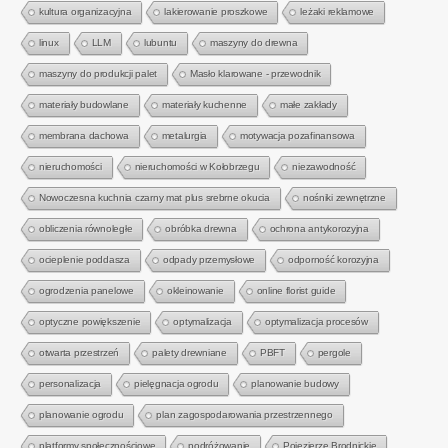
kultura organizacyjna
lakierowanie proszkowe
leżaki reklamowe
linux
LLM
lubuntu
maszyny do drewna
maszyny do produkcji palet
Masło klarowane - przewodnik
materiały budowlane
materiały kuchenne
małe zakłady
membrana dachowa
metalurgia
motywacja pozafinansowa
nieruchomości
nieruchomości w Kołobrzegu
niezawodność
Nowoczesna kuchnia czarny mat plus srebrne okucia
nośniki zewnętrzne
obliczenia równoległe
obróbka drewna
ochrona antykorozyjna
ocieplenie poddasza
odpady przemysłowe
odporność korozyjna
ogrodzenia panelowe
okleinowanie
online florist guide
optyczne powiększenie
optymalizacja
optymalizacja procesów
otwarta przestrzeń
palety drewniane
PBFT
pergole
personalizacja
pielęgnacja ogrodu
planowanie budowy
planowanie ogrodu
plan zagospodarowania przestrzennego
platformy społecznościowe
podróżowanie
Pojezierze Brodnickie