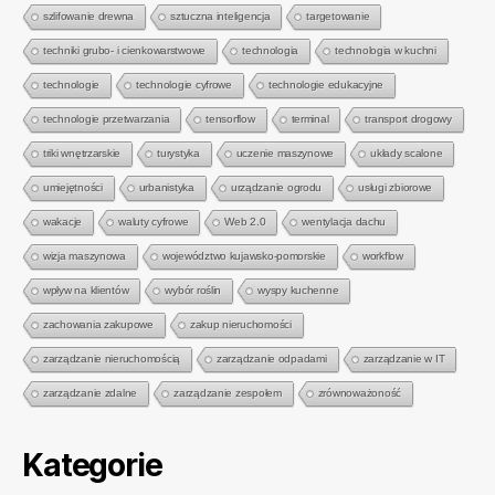
szlifowanie drewna
sztuczna inteligencja
targetowanie
techniki grubo- i cienkowarstwowe
technologia
technologia w kuchni
technologie
technologie cyfrowe
technologie edukacyjne
technologie przetwarzania
tensorflow
terminal
transport drogowy
triki wnętrzarskie
turystyka
uczenie maszynowe
układy scalone
umiejętności
urbanistyka
urządzanie ogrodu
usługi zbiorowe
wakacje
waluty cyfrowe
Web 2.0
wentylacja dachu
wizja maszynowa
województwo kujawsko-pomorskie
workflow
wpływ na klientów
wybór roślin
wyspy kuchenne
zachowania zakupowe
zakup nieruchomości
zarządzanie nieruchomością
zarządzanie odpadami
zarządzanie w IT
zarządzanie zdalne
zarządzanie zespołem
zrównoważoność
Kategorie