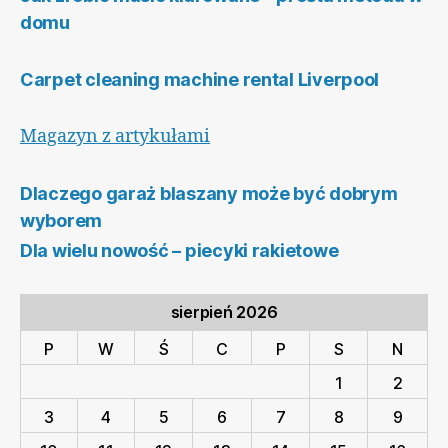
domu
Carpet cleaning machine rental Liverpool
Magazyn z artykułami
Dlaczego garaż blaszany może być dobrym
wyborem
Dla wielu nowość – piecyki rakietowe
sierpień 2026
P
W
Ś
C
P
S
N
1
2
3
4
5
6
7
8
9