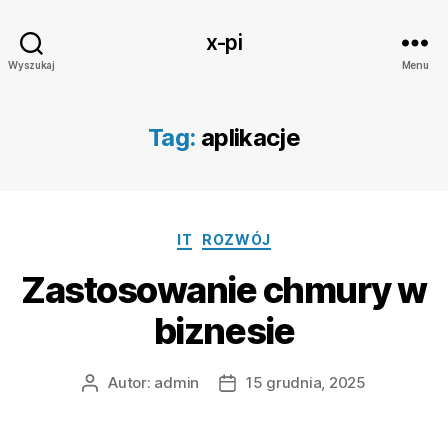
x-pi
Wyszukaj
Menu
Tag:
aplikacje
Kategorie
IT
ROZWÓJ
Zastosowanie chmury w
biznesie
Autor:
admin
15 grudnia, 2025
Autor
Data
wpisu
wpisu