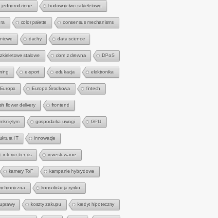
 jednorodzinne
budownictwo szkieletowe
ra
color palette
consensus mechanisms
gniowe
dachy
data science
zkieletowe stalowe
dom z drewna
DPoS
rning
e-sport
edukacja
elektronika
Europa
Europa Środkowa
fintech
sh flower delivery
frontend
amkniętym
gospodarka uwagi
GPU
ruktura IT
innowacje
interior trends
inwestowanie
kamery ToF
kampanie hybrydowe
nchroniczna
konsolidacja rynku
 uprawy
koszty zakupu
kredyt hipoteczny