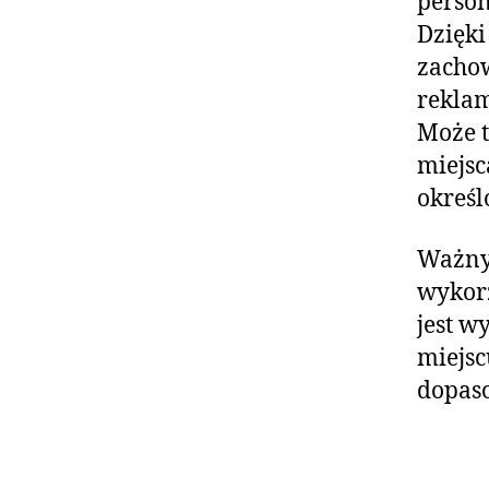
person
Dzięki
zacho
reklam
Może 
miejsc
określ
Ważnym
wykorz
jest w
miejsc
dopaso