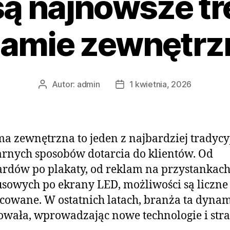
są najnowsze t
lamie zewnętrz
Autor:
admin
1 kwietnia, 2026
Autor
Data
wpisu
wpisu
a zewnętrzna to jeden z najbardziej tradycy
rnych sposobów dotarcia do klientów. Od
ardów po plakaty, od reklam na przystankac
sowych po ekrany LED, możliwości są liczne 
cowane. W ostatnich latach, branża ta dyna
wała, wprowadzając nowe technologie i strat