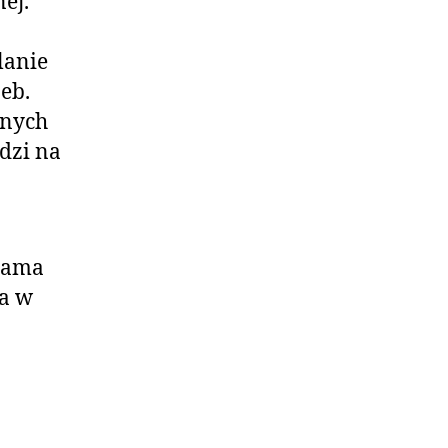
ej.
lanie
eb.
onych
dzi na
klama
na w