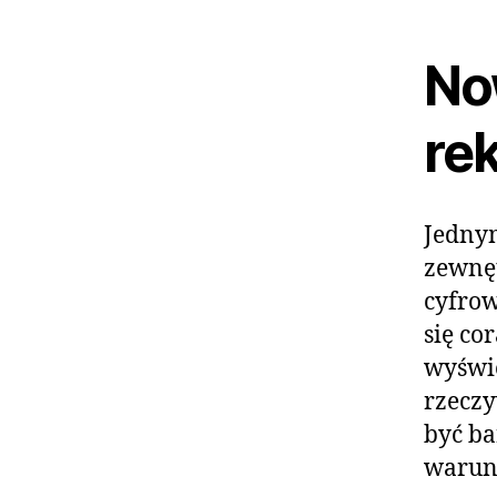
No
re
Jedny
zewnęt
cyfrow
się co
wyświe
rzeczy
być ba
warun