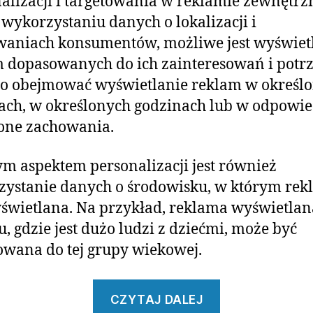
alizacji i targetowania w reklamie zewnętrzn
 wykorzystaniu danych o lokalizacji i
waniach konsumentów, możliwe jest wyświet
 dopasowanych do ich zainteresowań i potrz
to obejmować wyświetlanie reklam w określ
ach, w określonych godzinach lub w odpowie
one zachowania.
 aspektem personalizacji jest również
ystanie danych o środowisku, w którym re
yświetlana. Na przykład, reklama wyświetla
u, gdzie jest dużo ludzi z dziećmi, może być
wana do tej grupy wiekowej.
„Jakie
CZYTAJ DALEJ
są