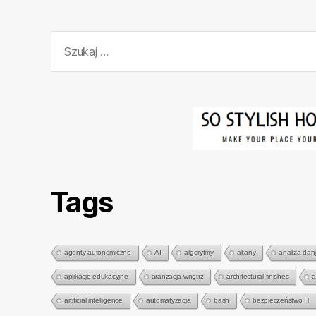
Szukaj:
Tags
agenty autonomiczne
AI
algorytmy
altany
analiza dan
aplikacje edukacyjne
aranżacja wnętrz
architectural finishes
a
artificial intelligence
automatyzacja
bash
bezpieczeństwo IT