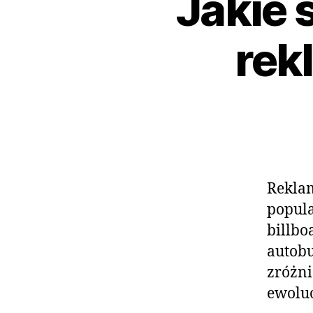
Jakie 
rek
Reklam
popula
billbo
autobu
zróżni
ewoluo