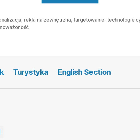
najnowsze
trendy
nalizacja
,
reklama zewnętrzna
,
targetowanie
,
technologie c
noważoność
w
reklamie
zewnętrznej?
k
Turystyka
English Section