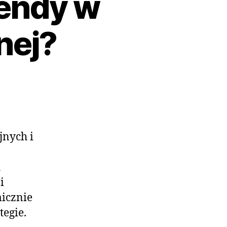
rendy w
nej?
jnych i
h
i
micznie
egie.