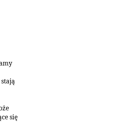
lamy
stają
oże
ce się