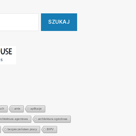
ych
antix
aplikacje
rchitektura agentowa
architektura ogrodowa
bezpieczeństwo pracy
BIPV