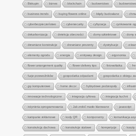
Biskupin
biznes
blockchain
budownictwo
budownictwo
business trends
buying flowers online
błędy budowlane
chmu
cyberbezpieczeństwo
cybersecurity
cyfryzacja
cynkowanie o
dekarbonizacja
detekcja obecności
domy szkieletowe
domy s
drewniane konstrukcje
drewniane prezenty
dystrybucje
e-lea
elementy ogrodu
energia
entryway design
ergonomia
flower arrangement quality
flower delivery tips
fotowoltaika
fre
fuzje przewoźników
gospodarka odpadami
gospodarka o obiegu z
gry komputerowe
home decor
hybrydowe podzespoły
infrast
innowacje technologiczne
integracja cyfrowa
integracja kuchni
inżynieria oprogramowania
Jak zrobić masło klarowane
javascript
kampanie reklamowe
kody QR
komponenty
komunikacja asy
konstrukcja dachowa
konstrukcje stalowe
korepetycje
koszty