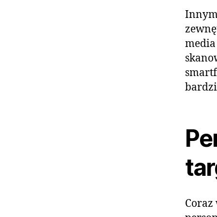
Innym 
zewnęt
media 
skanow
smartf
bardzi
Per
ta
Coraz 