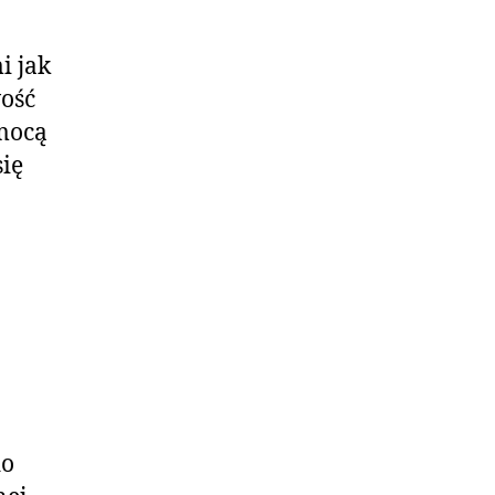
i jak
wość
mocą
się
do