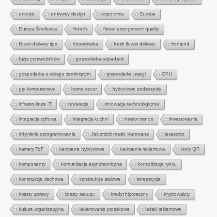
energia
entryway design
ergonomia
Europa
Europa Środkowa
fintech
flower arrangement quality
flower delivery tips
fotowoltaika
fresh flower delivery
frontend
fuzje przewoźników
gospodarka odpadami
gospodarka o obiegu zamkniętym
gospodarka uwagi
GPU
gry komputerowe
home decor
hybrydowe podzespoły
infrastruktura IT
innowacje
innowacje technologiczne
integracja cyfrowa
integracja kuchni
interior trends
inwestowanie
inżynieria oprogramowania
Jak zrobić masło klarowane
javascript
kamery ToF
kampanie hybrydowe
kampanie reklamowe
kody QR
komponenty
komunikacja asynchroniczna
konsolidacja rynku
konstrukcja dachowa
konstrukcje stalowe
korepetycje
koszty uprawy
koszty zakupu
kredyt hipoteczny
kryptowaluty
kultura organizacyjna
lakierowanie proszkowe
leżaki reklamowe