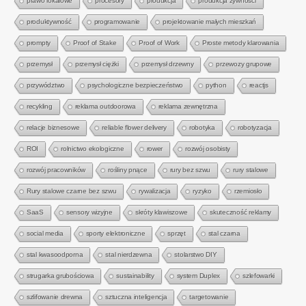
prawo lokalowe
procesory
produkcja
produkcja żywności
produktywność
programowanie
projektowanie małych mieszkań
prompty
Proof of Stake
Proof of Work
Proste metody klarowania
przemysł
przemysł ciężki
przemysł drzewny
przewozy grupowe
przywództwo
psychologiczne bezpieczeństwo
python
reactjs
recykling
reklama outdoorowa
reklama zewnętrzna
relacje biznesowe
reliable flower delivery
robotyka
robotyzacja
ROI
rolnictwo ekologiczne
rower
rozwój osobisty
rozwój pracowników
rośliny pnące
rury bez szwu
rury stalowe
Rury stalowe czarne bez szwu
rywalizacja
ryzyko
rzemiosło
SaaS
sensory wizyjne
skróty klawiszowe
skuteczność reklamy
social media
sporty elektroniczne
sprzęt
stal czarna
stal kwasoodporna
stal nierdzewna
stolarstwo DIY
strugarka grubościowa
sustainability
system Duplex
szlefowarki
szlifowanie drewna
sztuczna inteligencja
targetowanie