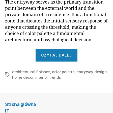
The entryway serves as the primary transition
point between the external world and the
private domain of a residence. It is a functional
zone that dictates the initial sensory response of
anyone crossing the threshold, making the
choice of color palette a fundamental
architectural and psychological decision.
„Color
CZYTAJ DALEJ
Palette
Trends
architectural finishes
,
color palette
,
entryway design
for
,
Tagi
home decor
,
interior trends
a
Welcoming
Entryway”
Strona główna
IT