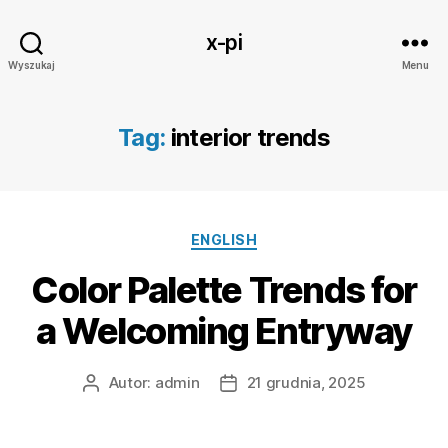
x-pi
Wyszukaj
Menu
Tag:
interior trends
Kategorie
ENGLISH
Color Palette Trends for
a Welcoming Entryway
Autor:
admin
21 grudnia, 2025
Autor
Data
wpisu
wpisu