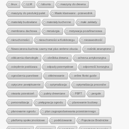
linux
LLM
lubuntu
maszyny do drewna
maszyny do produkcji palet
Masło klarowane - przewodnik
materiały budowlane
materiały kuchenne
małe zakłady
membrana dachowa
metalurgia
motywacja pozafinansowa
nieruchomości
nieruchomości w Kołobrzegu
niezawodność
Nowoczesna kuchnia czarny mat plus srebrne okucia
nośniki zewnętrzne
obliczenia równoległe
obróbka drewna
ochrona antykorozyjna
ocieplenie poddasza
odpady przemysłowe
odporność korozyjna
ogrodzenia panelowe
okleinowanie
online florist guide
optyczne powiększenie
optymalizacja
optymalizacja procesów
otwarta przestrzeń
palety drewniane
PBFT
pergole
personalizacja
pielęgnacja ogrodu
planowanie budowy
planowanie ogrodu
plan zagospodarowania przestrzennego
platformy społecznościowe
podróżowanie
Pojezierze Brodnickie