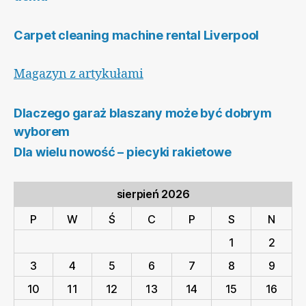
Carpet cleaning machine rental Liverpool
Magazyn z artykułami
Dlaczego garaż blaszany może być dobrym
wyborem
Dla wielu nowość – piecyki rakietowe
sierpień 2026
P
W
Ś
C
P
S
N
1
2
3
4
5
6
7
8
9
10
11
12
13
14
15
16