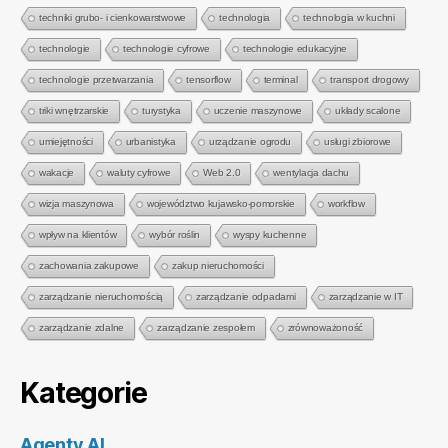
techniki grubo- i cienkowarstwowe
technologia
technologia w kuchni
technologie
technologie cyfrowe
technologie edukacyjne
technologie przetwarzania
tensorflow
terminal
transport drogowy
triki wnętrzarskie
turystyka
uczenie maszynowe
układy scalone
umiejętności
urbanistyka
urządzanie ogrodu
usługi zbiorowe
wakacje
waluty cyfrowe
Web 2.0
wentylacja dachu
wizja maszynowa
województwo kujawsko-pomorskie
workflow
wpływ na klientów
wybór roślin
wyspy kuchenne
zachowania zakupowe
zakup nieruchomości
zarządzanie nieruchomością
zarządzanie odpadami
zarządzanie w IT
zarządzanie zdalne
zarządzanie zespołem
zrównoważoność
Kategorie
Agenty AI