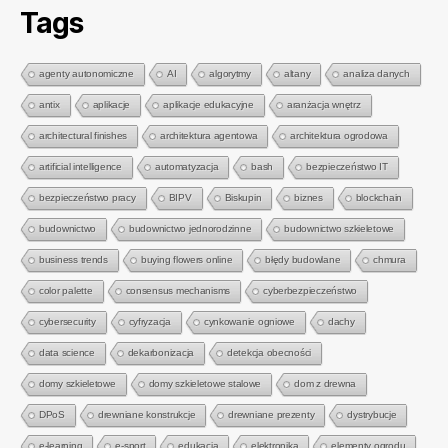
Tags
agenty autonomiczne
AI
algorytmy
altany
analiza danych
antix
aplikacje
aplikacje edukacyjne
aranżacja wnętrz
architectural finishes
architektura agentowa
architektura ogrodowa
artificial intelligence
automatyzacja
bash
bezpieczeństwo IT
bezpieczeństwo pracy
BIPV
Biskupin
biznes
blockchain
budownictwo
budownictwo jednorodzinne
budownictwo szkieletowe
business trends
buying flowers online
błędy budowlane
chmura
color palette
consensus mechanisms
cyberbezpieczeństwo
cybersecurity
cyfryzacja
cynkowanie ogniowe
dachy
data science
dekarbonizacja
detekcja obecności
domy szkieletowe
domy szkieletowe stalowe
dom z drewna
DPoS
drewniane konstrukcje
drewniane prezenty
dystrybucje
e-learning
e-sport
edukacja
elektronika
elementy ogrodu