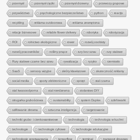
przemysł
przemysł ciężki
przemysł drzewny
przewozy grupowe
przywództwo
psychologiczne bezpieczeństwo
python
reactjs
recykling
reklama outdoorowa
reklama zewnętrzna
relacje biznesowe
reliable flower delivery
robotyka
robotyzacja
ROI
rolnictwo ekologiczne
rower
rozwój osobisty
rozwój pracowników
rośliny pnące
rury bez szwu
rury stalowe
Rury stalowe czarne bez szwu
rywalizacja
ryzyko
rzemiosło
SaaS
sensory wizyjne
skróty klawiszowe
skuteczność reklamy
social media
sporty elektroniczne
sprzęt
stal czarna
stal kwasoodporna
stal nierdzewna
stolarstwo DIY
strugarka grubościowa
sustainability
system Duplex
szlefowarki
szlifowanie drewna
sztuczna inteligencja
targetowanie
techniki grubo- i cienkowarstwowe
technologia
technologia w kuchni
technologie
technologie cyfrowe
technologie edukacyjne
technologie przetwarzania
tensorflow
terminal
transport drogowy