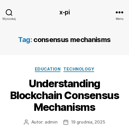
x-pi
Wyszukaj
Menu
Tag:
consensus mechanisms
Kategorie
EDUCATION
TECHNOLOGY
Understanding
Blockchain Consensus
Mechanisms
Autor:
admin
19 grudnia, 2025
Autor
Data
wpisu
wpisu