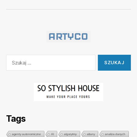
Szukaj:
Tags
agenty autonomiczne
AI
algorytmy
altany
analiza danych