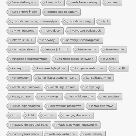
flower delivery tips
fotowoltaika
fresh flower delivery
frontend
fuzje przewoźników
gospodarka odpadami
gospodarka o obiegu zamkniętym
gospodarka uwagi
GPU
gry komputerowe
home decor
hybrydowe podzespoły
infrastruktura IT
innowacje
innowacje technologiczne
integracja cyfrowa
integracja kuchni
interior trends
inwestowanie
inżynieria oprogramowania
Jak zrobić masło klarowane
javascript
kamery ToF
kampanie hybrydowe
kampanie reklamowe
kody QR
komponenty
komunikacja asynchroniczna
konsolidacja rynku
konstrukcja dachowa
konstrukcje stalowe
korepetycje
koszty uprawy
koszty zakupu
kredyt hipoteczny
kryptowaluty
kultura organizacyjna
lakierowanie proszkowe
leżaki reklamowe
linux
LLM
lubuntu
maszyny do drewna
maszyny do produkcji palet
Masło klarowane - przewodnik
materiały budowlane
materiały kuchenne
małe zakłady