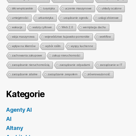
triki wnętrzarskie
turystyka
uczenie maszynowe
układy scalone
umiejętności
urbanistyka
urządzanie ogrodu
usługi zbiorowe
wakacje
waluty cyfrowe
Web 2.0
wentylacja dachu
wizja maszynowa
województwo kujawsko-pomorskie
workflow
wpływ na klientów
wybór roślin
wyspy kuchenne
zachowania zakupowe
zakup nieruchomości
zarządzanie nieruchomością
zarządzanie odpadami
zarządzanie w IT
zarządzanie zdalne
zarządzanie zespołem
zrównoważoność
Kategorie
Agenty AI
AI
Altany