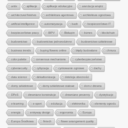
antix
aplikacje
aplikacje edukacyjne
aranżacja wnętrz
architectural finishes
architektura agentowa
architektura ogrodowa
artificial intelligence
automatyzacja
bash
bezpieczeństwo IT
bezpieczeństwo pracy
BIPV
Biskupin
biznes
blockchain
budownictwo
budownictwo jednorodzinne
budownictwo szkieletowe
business trends
buying flowers online
błędy budowlane
chmura
color palette
consensus mechanisms
cyberbezpieczeństwo
cybersecurity
cyfryzacja
cynkowanie ogniowe
dachy
data science
dekarbonizacja
detekcja obecności
domy szkieletowe
domy szkieletowe stalowe
dom z drewna
DPoS
drewniane konstrukcje
drewniane prezenty
dystrybucje
e-learning
e-sport
edukacja
elektronika
elementy ogrodu
energia
entryway design
ergonomia
Europa
Europa Środkowa
fintech
flower arrangement quality