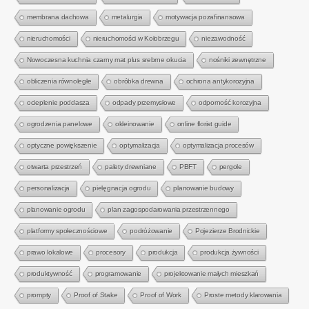
membrana dachowa
metalurgia
motywacja pozafinansowa
nieruchomości
nieruchomości w Kołobrzegu
niezawodność
Nowoczesna kuchnia czarny mat plus srebrne okucia
nośniki zewnętrzne
obliczenia równoległe
obróbka drewna
ochrona antykorozyjna
ocieplenie poddasza
odpady przemysłowe
odporność korozyjna
ogrodzenia panelowe
okleinowanie
online florist guide
optyczne powiększenie
optymalizacja
optymalizacja procesów
otwarta przestrzeń
palety drewniane
PBFT
pergole
personalizacja
pielęgnacja ogrodu
planowanie budowy
planowanie ogrodu
plan zagospodarowania przestrzennego
platformy społecznościowe
podróżowanie
Pojezierze Brodnickie
prawo lokalowe
procesory
produkcja
produkcja żywności
produktywność
programowanie
projektowanie małych mieszkań
prompty
Proof of Stake
Proof of Work
Proste metody klarowania