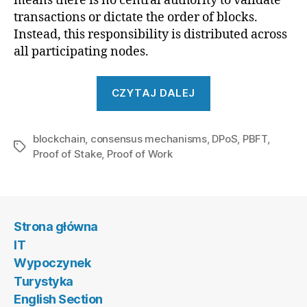
means there is no central authority to validate
transactions or dictate the order of blocks.
Instead, this responsibility is distributed across
all participating nodes.
„Understanding
CZYTAJ DALEJ
Blockchain
Consensus
blockchain
,
consensus mechanisms
,
Mechanisms”
DPoS
,
PBFT
,
Tagi
Proof of Stake
,
Proof of Work
Strona główna
IT
Wypoczynek
Turystyka
English Section