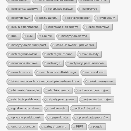
konstrukcja dachowa
konstrukcje stalowe
korepetycje
koszty uprawy
koszty zakupu
kredyt hipoteczny
kryptowaluty
kultura organizacyjna
lakierowanie proszkowe
leżaki reklamowe
linux
LLM
lubuntu
maszyny do drewna
maszyny do produkcji palet
Masło klarowane - przewodnik
materiały budowlane
materiały kuchenne
małe zakłady
membrana dachowa
metalurgia
motywacja pozafinansowa
nieruchomości
nieruchomości w Kołobrzegu
niezawodność
Nowoczesna kuchnia czarny mat plus srebrne okucia
nośniki zewnętrzne
obliczenia równoległe
obróbka drewna
ochrona antykorozyjna
ocieplenie poddasza
odpady przemysłowe
odporność korozyjna
ogrodzenia panelowe
okleinowanie
online florist guide
optyczne powiększenie
optymalizacja
optymalizacja procesów
otwarta przestrzeń
palety drewniane
PBFT
pergole