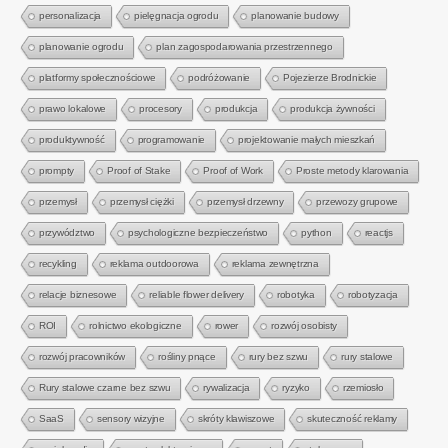
personalizacja
pielęgnacja ogrodu
planowanie budowy
planowanie ogrodu
plan zagospodarowania przestrzennego
platformy społecznościowe
podróżowanie
Pojezierze Brodnickie
prawo lokalowe
procesory
produkcja
produkcja żywności
produktywność
programowanie
projektowanie małych mieszkań
prompty
Proof of Stake
Proof of Work
Proste metody klarowania
przemysł
przemysł ciężki
przemysł drzewny
przewozy grupowe
przywództwo
psychologiczne bezpieczeństwo
python
reactjs
recykling
reklama outdoorowa
reklama zewnętrzna
relacje biznesowe
reliable flower delivery
robotyka
robotyzacja
ROI
rolnictwo ekologiczne
rower
rozwój osobisty
rozwój pracowników
rośliny pnące
rury bez szwu
rury stalowe
Rury stalowe czarne bez szwu
rywalizacja
ryzyko
rzemiosło
SaaS
sensory wizyjne
skróty klawiszowe
skuteczność reklamy