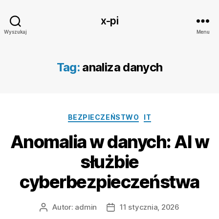
x-pi
Wyszukaj
Menu
Tag:
analiza danych
Kategorie
BEZPIECZEŃSTWO
IT
Anomalia w danych: AI w
służbie
cyberbezpieczeństwa
Autor:
admin
11 stycznia, 2026
Autor
Data
wpisu
wpisu