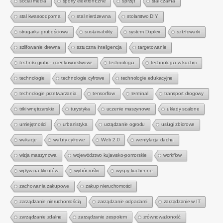
social media
sporty elektroniczne
sprzęt
stal czarna
stal kwasoodporna
stal nierdzewna
stolarstwo DIY
strugarka grubościowa
sustainability
system Duplex
szlefowarki
szlifowanie drewna
sztuczna inteligencja
targetowanie
techniki grubo- i cienkowarstwowe
technologia
technologia w kuchni
technologie
technologie cyfrowe
technologie edukacyjne
technologie przetwarzania
tensorflow
terminal
transport drogowy
triki wnętrzarskie
turystyka
uczenie maszynowe
układy scalone
umiejętności
urbanistyka
urządzanie ogrodu
usługi zbiorowe
wakacje
waluty cyfrowe
Web 2.0
wentylacja dachu
wizja maszynowa
województwo kujawsko-pomorskie
workflow
wpływ na klientów
wybór roślin
wyspy kuchenne
zachowania zakupowe
zakup nieruchomości
zarządzanie nieruchomością
zarządzanie odpadami
zarządzanie w IT
zarządzanie zdalne
zarządzanie zespołem
zrównoważoność