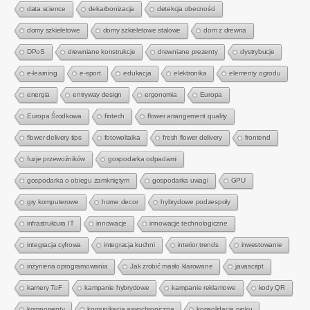
data science
dekarbonizacja
detekcja obecności
domy szkieletowe
domy szkieletowe stalowe
dom z drewna
DPoS
drewniane konstrukcje
drewniane prezenty
dystrybucje
e-learning
e-sport
edukacja
elektronika
elementy ogrodu
energia
entryway design
ergonomia
Europa
Europa Środkowa
fintech
flower arrangement quality
flower delivery tips
fotowoltaika
fresh flower delivery
frontend
fuzje przewoźników
gospodarka odpadami
gospodarka o obiegu zamkniętym
gospodarka uwagi
GPU
gry komputerowe
home decor
hybrydowe podzespoły
infrastruktura IT
innowacje
innowacje technologiczne
integracja cyfrowa
integracja kuchni
interior trends
inwestowanie
inżynieria oprogramowania
Jak zrobić masło klarowane
javascript
kamery ToF
kampanie hybrydowe
kampanie reklamowe
kody QR
komponenty
komunikacja asynchroniczna
konsolidacja rynku