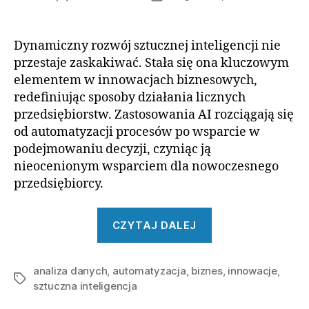
wpisu
wpisu
Dynamiczny rozwój sztucznej inteligencji nie
przestaje zaskakiwać. Stała się ona kluczowym
elementem w innowacjach biznesowych,
redefiniując sposoby działania licznych
przedsiębiorstw. Zastosowania AI rozciągają się
od automatyzacji procesów po wsparcie w
podejmowaniu decyzji, czyniąc ją
nieocenionym wsparciem dla nowoczesnego
przedsiębiorcy.
„Innowacje
CZYTAJ DALEJ
AI
usprawniające
analiza danych
,
automatyzacja
,
biznes
biznes”
,
innowacje
,
Tagi
sztuczna inteligencja