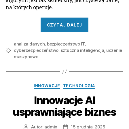
algorytm jest tak skuteczny, jak czyste są dane,
na których operuje.
„Anomalia
CZYTAJ DALEJ
w
danych:
analiza danych
,
bezpieczeństwo IT
,
AI
cyberbezpieczeństwo
,
sztuczna inteligencja
,
uczenie
Tagi
w
maszynowe
służbie
cyberbezpiecze
Kategorie
INNOWACJE
TECHNOLOGIA
Innowacje AI
usprawniające biznes
Autor:
admin
15 grudnia, 2025
Autor
Data