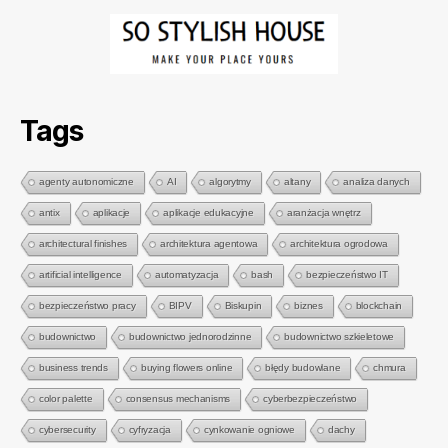
Tags
agenty autonomiczne
AI
algorytmy
altany
analiza danych
antix
aplikacje
aplikacje edukacyjne
aranżacja wnętrz
architectural finishes
architektura agentowa
architektura ogrodowa
artificial intelligence
automatyzacja
bash
bezpieczeństwo IT
bezpieczeństwo pracy
BIPV
Biskupin
biznes
blockchain
budownictwo
budownictwo jednorodzinne
budownictwo szkieletowe
business trends
buying flowers online
błędy budowlane
chmura
color palette
consensus mechanisms
cyberbezpieczeństwo
cybersecurity
cyfryzacja
cynkowanie ogniowe
dachy