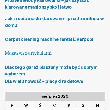
Proste metody klarowania – jak uzyskać
klarowane masło szybko i łatwo
Jak zrobić masło klarowane – prosta metoda w
domu
Carpet cleaning machine rental Liverpool
Magazyn z artykułami
Dlaczego garaż blaszany może być dobrym
wyborem
Dla wielu nowość – piecyki rakietowe
sierpień 2026
P
W
Ś
C
P
S
N