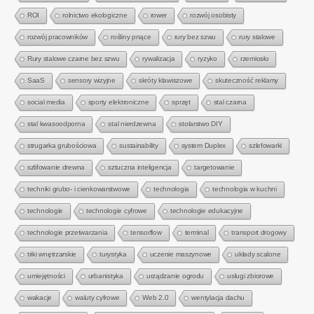
ROI
rolnictwo ekologiczne
rower
rozwój osobisty
rozwój pracowników
rośliny pnące
rury bez szwu
rury stalowe
Rury stalowe czarne bez szwu
rywalizacja
ryzyko
rzemiosło
SaaS
sensory wizyjne
skróty klawiszowe
skuteczność reklamy
social media
sporty elektroniczne
sprzęt
stal czarna
stal kwasoodporna
stal nierdzewna
stolarstwo DIY
strugarka grubościowa
sustainability
system Duplex
szlefowarki
szlifowanie drewna
sztuczna inteligencja
targetowanie
techniki grubo- i cienkowarstwowe
technologia
technologia w kuchni
technologie
technologie cyfrowe
technologie edukacyjne
technologie przetwarzania
tensorflow
terminal
transport drogowy
triki wnętrzarskie
turystyka
uczenie maszynowe
układy scalone
umiejętności
urbanistyka
urządzanie ogrodu
usługi zbiorowe
wakacje
waluty cyfrowe
Web 2.0
wentylacja dachu