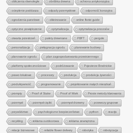
obliczenia równoległe
obróbka drewna
ochrona antykorozyjna
ocieplenie poddasza
odpady przemysłowe
odporność korozyjna
ogrodzenia panelowe
okleinowanie
online florist guide
optyczne powiększenie
optymalizacja
optymalizacja procesów
otwarta przestrzeń
palety drewniane
PBFT
pergole
personalizacja
pielęgnacja ogrodu
planowanie budowy
planowanie ogrodu
plan zagospodarowania przestrzennego
platformy społecznościowe
podróżowanie
Pojezierze Brodnickie
prawo lokalowe
procesory
produkcja
produkcja żywności
produktywność
programowanie
projektowanie małych mieszkań
prompty
Proof of Stake
Proof of Work
Proste metody klarowania
przemysł
przemysł ciężki
przemysł drzewny
przewozy grupowe
przywództwo
psychologiczne bezpieczeństwo
python
reactjs
recykling
reklama outdoorowa
reklama zewnętrzna
relacje biznesowe
reliable flower delivery
robotyka
robotyzacja