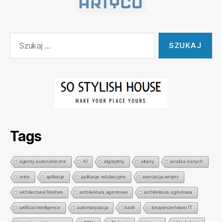
Szukaj:
Tags
agenty autonomiczne
AI
algorytmy
altany
analiza danych
antix
aplikacje
aplikacje edukacyjne
aranżacja wnętrz
architectural finishes
architektura agentowa
architektura ogrodowa
artificial intelligence
automatyzacja
bash
bezpieczeństwo IT