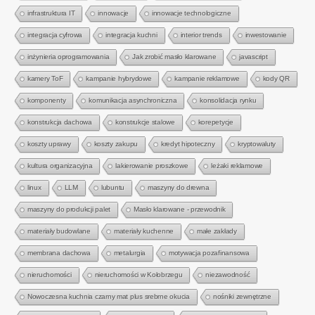
infrastruktura IT
innowacje
innowacje technologiczne
integracja cyfrowa
integracja kuchni
interior trends
inwestowanie
inżynieria oprogramowania
Jak zrobić masło klarowane
javascript
kamery ToF
kampanie hybrydowe
kampanie reklamowe
kody QR
komponenty
komunikacja asynchroniczna
konsolidacja rynku
konstrukcja dachowa
konstrukcje stalowe
korepetycje
koszty uprawy
koszty zakupu
kredyt hipoteczny
kryptowaluty
kultura organizacyjna
lakierowanie proszkowe
leżaki reklamowe
linux
LLM
lubuntu
maszyny do drewna
maszyny do produkcji palet
Masło klarowane - przewodnik
materiały budowlane
materiały kuchenne
małe zakłady
membrana dachowa
metalurgia
motywacja pozafinansowa
nieruchomości
nieruchomości w Kołobrzegu
niezawodność
Nowoczesna kuchnia czarny mat plus srebrne okucia
nośniki zewnętrzne