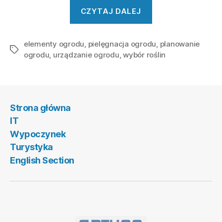
„Urządzanie
CZYTAJ DALEJ
Ogrodu
–
elementy ogrodu
,
pielęgnacja ogrodu
Wskazówki”
,
planowanie
Tagi
ogrodu
,
urządzanie ogrodu
,
wybór roślin
Strona główna
IT
Wypoczynek
Turystyka
English Section