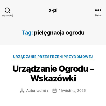
x-pi
Wyszukaj
Menu
Tag:
pielęgnacja ogrodu
Kategorie
URZĄDZANIE PRZESTRZENI PRZYDOMOWEJ
Urządzanie Ogrodu –
Wskazówki
Autor:
admin
1 kwietnia, 2026
Autor
Data
wpisu
wpisu