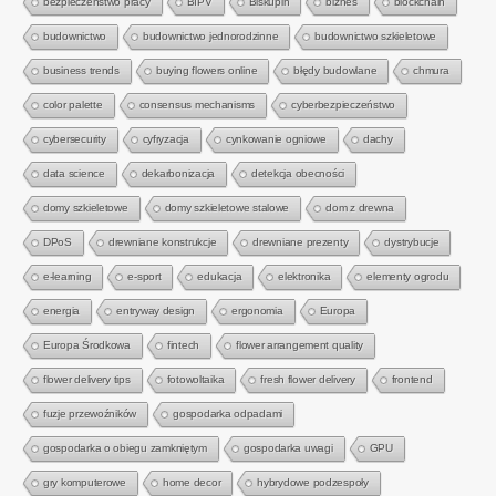
bezpieczeństwo pracy
BIPV
Biskupin
biznes
blockchain
budownictwo
budownictwo jednorodzinne
budownictwo szkieletowe
business trends
buying flowers online
błędy budowlane
chmura
color palette
consensus mechanisms
cyberbezpieczeństwo
cybersecurity
cyfryzacja
cynkowanie ogniowe
dachy
data science
dekarbonizacja
detekcja obecności
domy szkieletowe
domy szkieletowe stalowe
dom z drewna
DPoS
drewniane konstrukcje
drewniane prezenty
dystrybucje
e-learning
e-sport
edukacja
elektronika
elementy ogrodu
energia
entryway design
ergonomia
Europa
Europa Środkowa
fintech
flower arrangement quality
flower delivery tips
fotowoltaika
fresh flower delivery
frontend
fuzje przewoźników
gospodarka odpadami
gospodarka o obiegu zamkniętym
gospodarka uwagi
GPU
gry komputerowe
home decor
hybrydowe podzespoły