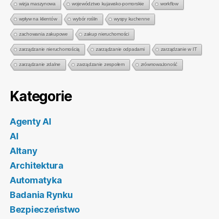
wizja maszynowa
województwo kujawsko-pomorskie
workflow
wpływ na klientów
wybór roślin
wyspy kuchenne
zachowania zakupowe
zakup nieruchomości
zarządzanie nieruchomością
zarządzanie odpadami
zarządzanie w IT
zarządzanie zdalne
zarządzanie zespołem
zrównoważoność
Kategorie
Agenty AI
AI
Altany
Architektura
Automatyka
Badania Rynku
Bezpieczeństwo