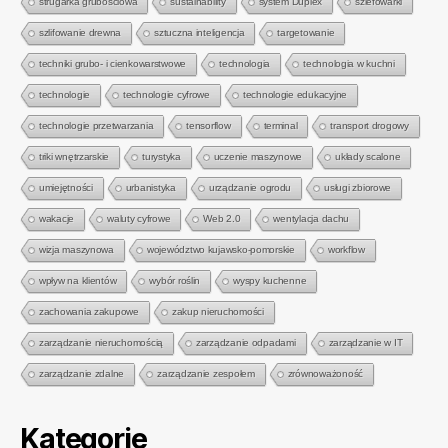
strugarka grubościowa
sustainability
system Duplex
szlefowarki
szlifowanie drewna
sztuczna inteligencja
targetowanie
techniki grubo- i cienkowarstwowe
technologia
technologia w kuchni
technologie
technologie cyfrowe
technologie edukacyjne
technologie przetwarzania
tensorflow
terminal
transport drogowy
triki wnętrzarskie
turystyka
uczenie maszynowe
układy scalone
umiejętności
urbanistyka
urządzanie ogrodu
usługi zbiorowe
wakacje
waluty cyfrowe
Web 2.0
wentylacja dachu
wizja maszynowa
województwo kujawsko-pomorskie
workflow
wpływ na klientów
wybór roślin
wyspy kuchenne
zachowania zakupowe
zakup nieruchomości
zarządzanie nieruchomością
zarządzanie odpadami
zarządzanie w IT
zarządzanie zdalne
zarządzanie zespołem
zrównoważoność
Kategorie