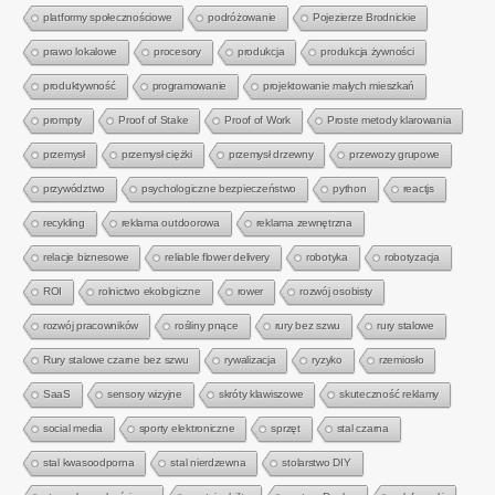
platformy społecznościowe
podróżowanie
Pojezierze Brodnickie
prawo lokalowe
procesory
produkcja
produkcja żywności
produktywność
programowanie
projektowanie małych mieszkań
prompty
Proof of Stake
Proof of Work
Proste metody klarowania
przemysł
przemysł ciężki
przemysł drzewny
przewozy grupowe
przywództwo
psychologiczne bezpieczeństwo
python
reactjs
recykling
reklama outdoorowa
reklama zewnętrzna
relacje biznesowe
reliable flower delivery
robotyka
robotyzacja
ROI
rolnictwo ekologiczne
rower
rozwój osobisty
rozwój pracowników
rośliny pnące
rury bez szwu
rury stalowe
Rury stalowe czarne bez szwu
rywalizacja
ryzyko
rzemiosło
SaaS
sensory wizyjne
skróty klawiszowe
skuteczność reklamy
social media
sporty elektroniczne
sprzęt
stal czarna
stal kwasoodporna
stal nierdzewna
stolarstwo DIY