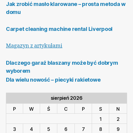
Jak zrobić masło klarowane – prosta metoda w
domu
Carpet cleaning machine rental Liverpool
Magazyn z artykułami
Dlaczego garaż blaszany może być dobrym
wyborem
Dla wielu nowość – piecyki rakietowe
sierpień 2026
P
W
Ś
C
P
S
N
1
2
3
4
5
6
7
8
9