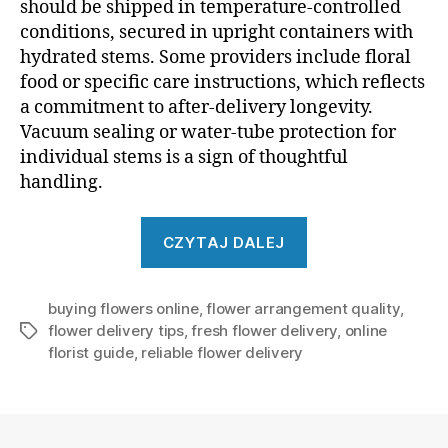
should be shipped in temperature-controlled
conditions, secured in upright containers with
hydrated stems. Some providers include floral
food or specific care instructions, which reflects
a commitment to after-delivery longevity.
Vacuum sealing or water-tube protection for
individual stems is a sign of thoughtful
handling.
„What
CZYTAJ DALEJ
to
Look
buying flowers online
,
flower arrangement quality
for
,
flower delivery tips
,
fresh flower delivery
,
online
Tagi
When
florist guide
,
reliable flower delivery
Buying
Flowers
Online”