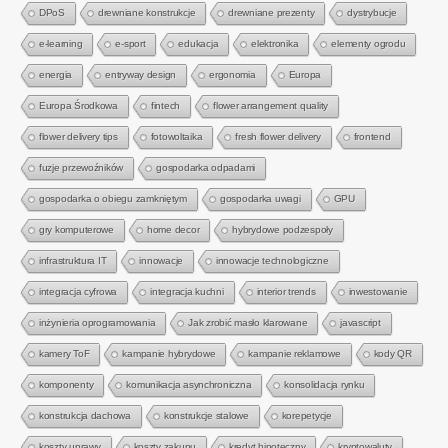
DPoS
drewniane konstrukcje
drewniane prezenty
dystrybucje
e-learning
e-sport
edukacja
elektronika
elementy ogrodu
energia
entryway design
ergonomia
Europa
Europa Środkowa
fintech
flower arrangement quality
flower delivery tips
fotowoltaika
fresh flower delivery
frontend
fuzje przewoźników
gospodarka odpadami
gospodarka o obiegu zamkniętym
gospodarka uwagi
GPU
gry komputerowe
home decor
hybrydowe podzespoły
infrastruktura IT
innowacje
innowacje technologiczne
integracja cyfrowa
integracja kuchni
interior trends
inwestowanie
inżynieria oprogramowania
Jak zrobić masło klarowane
javascript
kamery ToF
kampanie hybrydowe
kampanie reklamowe
kody QR
komponenty
komunikacja asynchroniczna
konsolidacja rynku
konstrukcja dachowa
konstrukcje stalowe
korepetycje
koszty uprawy
koszty zakupu
kredyt hipoteczny
kryptowaluty