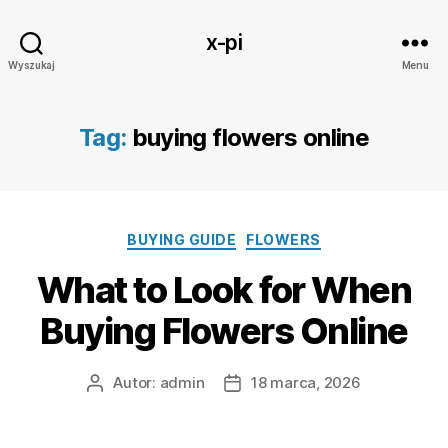
x-pi
Wyszukaj
Menu
Tag:
buying flowers online
Kategorie
BUYING GUIDE
FLOWERS
What to Look for When
Buying Flowers Online
Autor:
admin
18 marca, 2026
Autor
Data
wpisu
wpisu