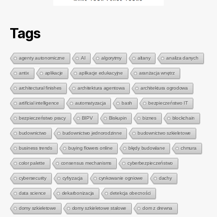
Tags
agenty autonomiczne
AI
algorytmy
altany
analiza danych
antix
aplikacje
aplikacje edukacyjne
aranżacja wnętrz
architectural finishes
architektura agentowa
architektura ogrodowa
artificial intelligence
automatyzacja
bash
bezpieczeństwo IT
bezpieczeństwo pracy
BIPV
Biskupin
biznes
blockchain
budownictwo
budownictwo jednorodzinne
budownictwo szkieletowe
business trends
buying flowers online
błędy budowlane
chmura
color palette
consensus mechanisms
cyberbezpieczeństwo
cybersecurity
cyfryzacja
cynkowanie ogniowe
dachy
data science
dekarbonizacja
detekcja obecności
domy szkieletowe
domy szkieletowe stalowe
dom z drewna