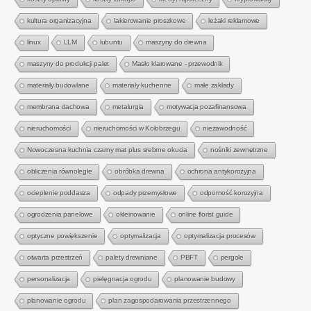
kultura organizacyjna
lakierowanie proszkowe
leżaki reklamowe
linux
LLM
lubuntu
maszyny do drewna
maszyny do produkcji palet
Masło klarowane - przewodnik
materiały budowlane
materiały kuchenne
małe zakłady
membrana dachowa
metalurgia
motywacja pozafinansowa
nieruchomości
nieruchomości w Kołobrzegu
niezawodność
Nowoczesna kuchnia czarny mat plus srebrne okucia
nośniki zewnętrzne
obliczenia równoległe
obróbka drewna
ochrona antykorozyjna
ocieplenie poddasza
odpady przemysłowe
odporność korozyjna
ogrodzenia panelowe
okleinowanie
online florist guide
optyczne powiększenie
optymalizacja
optymalizacja procesów
otwarta przestrzeń
palety drewniane
PBFT
pergole
personalizacja
pielęgnacja ogrodu
planowanie budowy
planowanie ogrodu
plan zagospodarowania przestrzennego