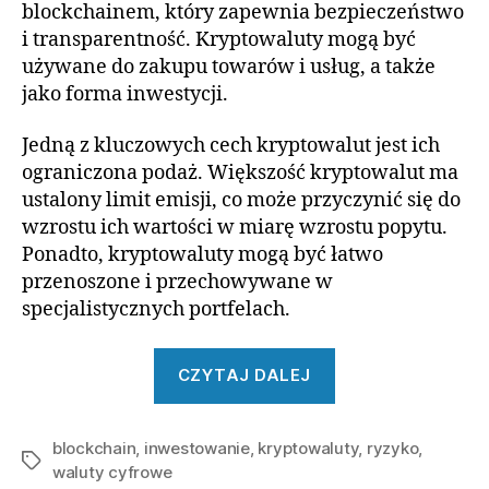
blockchainem, który zapewnia bezpieczeństwo
i transparentność. Kryptowaluty mogą być
używane do zakupu towarów i usług, a także
jako forma inwestycji.
Jedną z kluczowych cech kryptowalut jest ich
ograniczona podaż. Większość kryptowalut ma
ustalony limit emisji, co może przyczynić się do
wzrostu ich wartości w miarę wzrostu popytu.
Ponadto, kryptowaluty mogą być łatwo
przenoszone i przechowywane w
specjalistycznych portfelach.
„Kryptowaluty
CZYTAJ DALEJ
–
czy
blockchain
,
inwestowanie
,
kryptowaluty
warto
,
ryzyko
,
Tagi
waluty cyfrowe
w