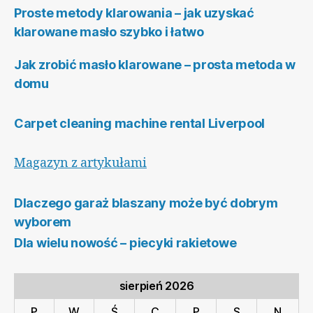
Proste metody klarowania – jak uzyskać
klarowane masło szybko i łatwo
Jak zrobić masło klarowane – prosta metoda w
domu
Carpet cleaning machine rental Liverpool
Magazyn z artykułami
Dlaczego garaż blaszany może być dobrym
wyborem
Dla wielu nowość – piecyki rakietowe
sierpień 2026
P
W
Ś
C
P
S
N