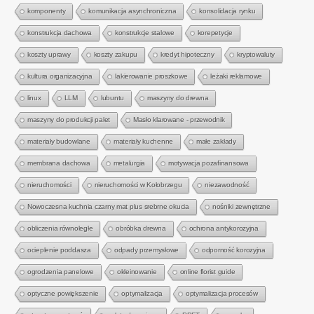
komponenty
komunikacja asynchroniczna
konsolidacja rynku
konstrukcja dachowa
konstrukcje stalowe
korepetycje
koszty uprawy
koszty zakupu
kredyt hipoteczny
kryptowaluty
kultura organizacyjna
lakierowanie proszkowe
leżaki reklamowe
linux
LLM
lubuntu
maszyny do drewna
maszyny do produkcji palet
Masło klarowane - przewodnik
materiały budowlane
materiały kuchenne
małe zakłady
membrana dachowa
metalurgia
motywacja pozafinansowa
nieruchomości
nieruchomości w Kołobrzegu
niezawodność
Nowoczesna kuchnia czarny mat plus srebrne okucia
nośniki zewnętrzne
obliczenia równoległe
obróbka drewna
ochrona antykorozyjna
ocieplenie poddasza
odpady przemysłowe
odporność korozyjna
ogrodzenia panelowe
okleinowanie
online florist guide
optyczne powiększenie
optymalizacja
optymalizacja procesów