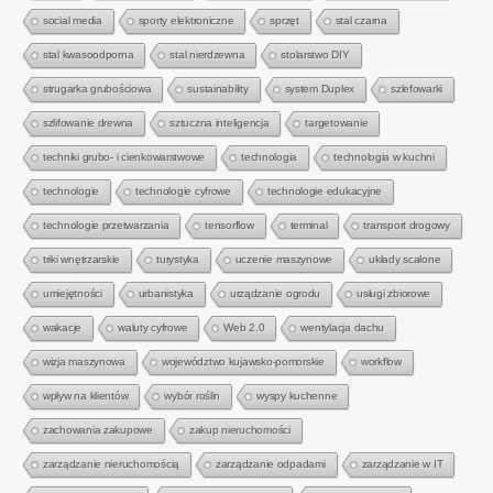
social media
sporty elektroniczne
sprzęt
stal czarna
stal kwasoodporna
stal nierdzewna
stolarstwo DIY
strugarka grubościowa
sustainability
system Duplex
szlefowarki
szlifowanie drewna
sztuczna inteligencja
targetowanie
techniki grubo- i cienkowarstwowe
technologia
technologia w kuchni
technologie
technologie cyfrowe
technologie edukacyjne
technologie przetwarzania
tensorflow
terminal
transport drogowy
triki wnętrzarskie
turystyka
uczenie maszynowe
układy scalone
umiejętności
urbanistyka
urządzanie ogrodu
usługi zbiorowe
wakacje
waluty cyfrowe
Web 2.0
wentylacja dachu
wizja maszynowa
województwo kujawsko-pomorskie
workflow
wpływ na klientów
wybór roślin
wyspy kuchenne
zachowania zakupowe
zakup nieruchomości
zarządzanie nieruchomością
zarządzanie odpadami
zarządzanie w IT