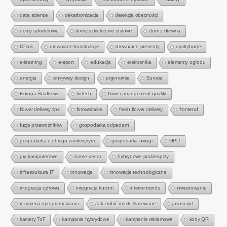
data science
dekarbonizacja
detekcja obecności
domy szkieletowe
domy szkieletowe stalowe
dom z drewna
DPoS
drewniane konstrukcje
drewniane prezenty
dystrybucje
e-learning
e-sport
edukacja
elektronika
elementy ogrodu
energia
entryway design
ergonomia
Europa
Europa Środkowa
fintech
flower arrangement quality
flower delivery tips
fotowoltaika
fresh flower delivery
frontend
fuzje przewoźników
gospodarka odpadami
gospodarka o obiegu zamkniętym
gospodarka uwagi
GPU
gry komputerowe
home decor
hybrydowe podzespoły
infrastruktura IT
innowacje
innowacje technologiczne
integracja cyfrowa
integracja kuchni
interior trends
inwestowanie
inżynieria oprogramowania
Jak zrobić masło klarowane
javascript
kamery ToF
kampanie hybrydowe
kampanie reklamowe
kody QR