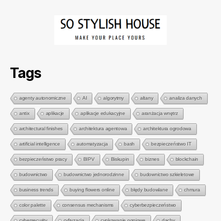
Tags
agenty autonomiczne
AI
algorytmy
altany
analiza danych
antix
aplikacje
aplikacje edukacyjne
aranżacja wnętrz
architectural finishes
architektura agentowa
architektura ogrodowa
artificial intelligence
automatyzacja
bash
bezpieczeństwo IT
bezpieczeństwo pracy
BIPV
Biskupin
biznes
blockchain
budownictwo
budownictwo jednorodzinne
budownictwo szkieletowe
business trends
buying flowers online
błędy budowlane
chmura
color palette
consensus mechanisms
cyberbezpieczeństwo
cybersecurity
cyfryzacja
cynkowanie ogniowe
dachy