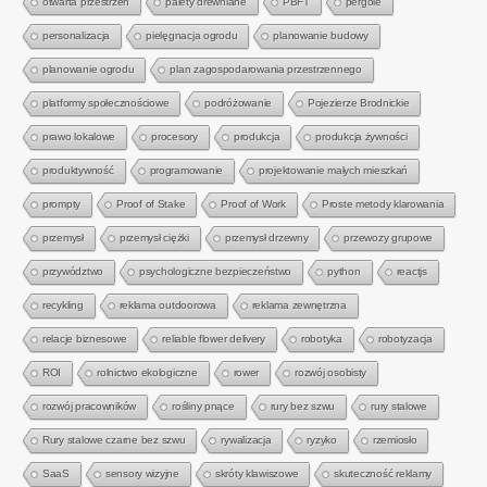
otwarta przestrzeń
palety drewniane
PBFT
pergole
personalizacja
pielęgnacja ogrodu
planowanie budowy
planowanie ogrodu
plan zagospodarowania przestrzennego
platformy społecznościowe
podróżowanie
Pojezierze Brodnickie
prawo lokalowe
procesory
produkcja
produkcja żywności
produktywność
programowanie
projektowanie małych mieszkań
prompty
Proof of Stake
Proof of Work
Proste metody klarowania
przemysł
przemysł ciężki
przemysł drzewny
przewozy grupowe
przywództwo
psychologiczne bezpieczeństwo
python
reactjs
recykling
reklama outdoorowa
reklama zewnętrzna
relacje biznesowe
reliable flower delivery
robotyka
robotyzacja
ROI
rolnictwo ekologiczne
rower
rozwój osobisty
rozwój pracowników
rośliny pnące
rury bez szwu
rury stalowe
Rury stalowe czarne bez szwu
rywalizacja
ryzyko
rzemiosło
SaaS
sensory wizyjne
skróty klawiszowe
skuteczność reklamy