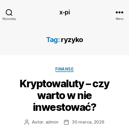
x-pi
Wyszukaj
Menu
Tag:
ryzyko
Kategorie
FINANSE
Kryptowaluty – czy
warto w nie
inwestować?
Autor:
admin
30 marca, 2026
Autor
Data
wpisu
wpisu