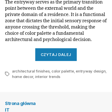
The entryway serves as the primary transition
point between the external world and the
private domain of a residence. It is a functional
zone that dictates the initial sensory response of
anyone crossing the threshold, making the
choice of color palette a fundamental
architectural and psychological decision.
„Color
CZYTAJ DALEJ
Palette
Trends
architectural finishes
,
color palette
,
entryway design
for
,
Tagi
home decor
,
interior trends
a
Welcoming
Entryway”
Strona główna
IT