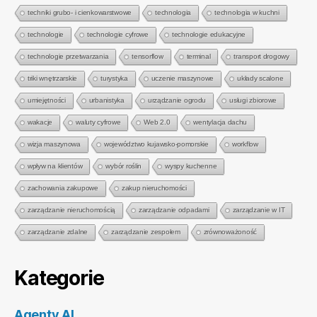
techniki grubo- i cienkowarstwowe
technologia
technologia w kuchni
technologie
technologie cyfrowe
technologie edukacyjne
technologie przetwarzania
tensorflow
terminal
transport drogowy
triki wnętrzarskie
turystyka
uczenie maszynowe
układy scalone
umiejętności
urbanistyka
urządzanie ogrodu
usługi zbiorowe
wakacje
waluty cyfrowe
Web 2.0
wentylacja dachu
wizja maszynowa
województwo kujawsko-pomorskie
workflow
wpływ na klientów
wybór roślin
wyspy kuchenne
zachowania zakupowe
zakup nieruchomości
zarządzanie nieruchomością
zarządzanie odpadami
zarządzanie w IT
zarządzanie zdalne
zarządzanie zespołem
zrównoważoność
Kategorie
Agenty AI