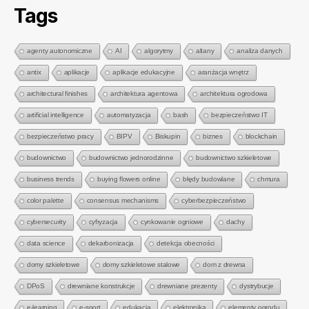
Tags
agenty autonomiczne
AI
algorytmy
altany
analiza danych
antix
aplikacje
aplikacje edukacyjne
aranżacja wnętrz
architectural finishes
architektura agentowa
architektura ogrodowa
artificial intelligence
automatyzacja
bash
bezpieczeństwo IT
bezpieczeństwo pracy
BIPV
Biskupin
biznes
blockchain
budownictwo
budownictwo jednorodzinne
budownictwo szkieletowe
business trends
buying flowers online
błędy budowlane
chmura
color palette
consensus mechanisms
cyberbezpieczeństwo
cybersecurity
cyfryzacja
cynkowanie ogniowe
dachy
data science
dekarbonizacja
detekcja obecności
domy szkieletowe
domy szkieletowe stalowe
dom z drewna
DPoS
drewniane konstrukcje
drewniane prezenty
dystrybucje
e-learning
e-sport
edukacja
elektronika
elementy ogrodu