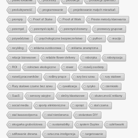
prawo lokalowe
procesory
produkcja
produkcja żywności
produktywność
programowanie
projektowanie małych mieszkań
prompty
Proof of Stake
Proof of Work
Proste metody klarowania
przemysł
przemysł ciężki
przemysł drzewny
przewozy grupowe
przywództwo
psychologiczne bezpieczeństwo
python
reactjs
recykling
reklama outdoorowa
reklama zewnętrzna
relacje biznesowe
reliable flower delivery
robotyka
robotyzacja
ROI
rolnictwo ekologiczne
rower
rozwój osobisty
rozwój pracowników
rośliny pnące
rury bez szwu
rury stalowe
Rury stalowe czarne bez szwu
rywalizacja
ryzyko
rzemiosło
SaaS
sensory wizyjne
skróty klawiszowe
skuteczność reklamy
social media
sporty elektroniczne
sprzęt
stal czarna
stal kwasoodporna
stal nierdzewna
stolarstwo DIY
strugarka grubościowa
sustainability
system Duplex
szlefowarki
szlifowanie drewna
sztuczna inteligencja
targetowanie