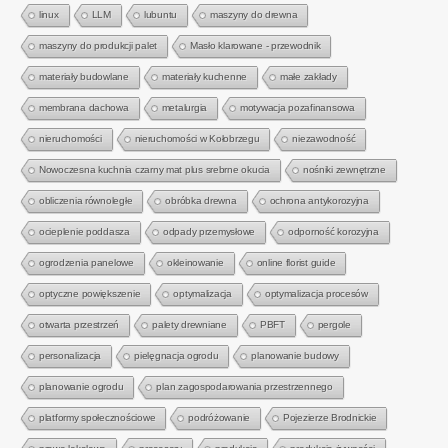
linux
LLM
lubuntu
maszyny do drewna
maszyny do produkcji palet
Masło klarowane - przewodnik
materiały budowlane
materiały kuchenne
małe zakłady
membrana dachowa
metalurgia
motywacja pozafinansowa
nieruchomości
nieruchomości w Kołobrzegu
niezawodność
Nowoczesna kuchnia czarny mat plus srebrne okucia
nośniki zewnętrzne
obliczenia równoległe
obróbka drewna
ochrona antykorozyjna
ocieplenie poddasza
odpady przemysłowe
odporność korozyjna
ogrodzenia panelowe
okleinowanie
online florist guide
optyczne powiększenie
optymalizacja
optymalizacja procesów
otwarta przestrzeń
palety drewniane
PBFT
pergole
personalizacja
pielęgnacja ogrodu
planowanie budowy
planowanie ogrodu
plan zagospodarowania przestrzennego
platformy społecznościowe
podróżowanie
Pojezierze Brodnickie