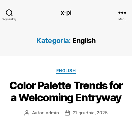
x-pi
Wyszukaj
Menu
Kategoria:
English
Kategorie
ENGLISH
Color Palette Trends for
a Welcoming Entryway
Autor:
admin
21 grudnia, 2025
Autor
Data
wpisu
wpisu