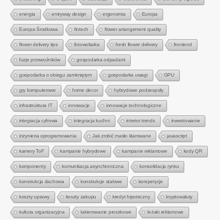
energia
entryway design
ergonomia
Europa
Europa Środkowa
fintech
flower arrangement quality
flower delivery tips
fotowoltaika
fresh flower delivery
frontend
fuzje przewoźników
gospodarka odpadami
gospodarka o obiegu zamkniętym
gospodarka uwagi
GPU
gry komputerowe
home decor
hybrydowe podzespoły
infrastruktura IT
innowacje
innowacje technologiczne
integracja cyfrowa
integracja kuchni
interior trends
inwestowanie
inżynieria oprogramowania
Jak zrobić masło klarowane
javascript
kamery ToF
kampanie hybrydowe
kampanie reklamowe
kody QR
komponenty
komunikacja asynchroniczna
konsolidacja rynku
konstrukcja dachowa
konstrukcje stalowe
korepetycje
koszty uprawy
koszty zakupu
kredyt hipoteczny
kryptowaluty
kultura organizacyjna
lakierowanie proszkowe
leżaki reklamowe