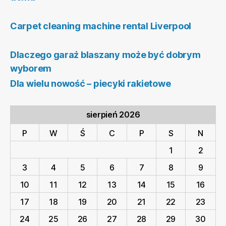
Carpet cleaning machine rental Liverpool
Dlaczego garaż blaszany może być dobrym
wyborem
Dla wielu nowość – piecyki rakietowe
sierpień 2026
P
W
Ś
C
P
S
N
1
2
3
4
5
6
7
8
9
10
11
12
13
14
15
16
17
18
19
20
21
22
23
24
25
26
27
28
29
30