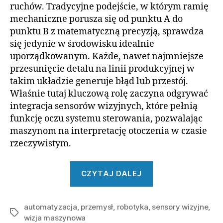
ruchów. Tradycyjne podejście, w którym ramię
mechaniczne porusza się od punktu A do
punktu B z matematyczną precyzją, sprawdza
się jedynie w środowisku idealnie
uporządkowanym. Każde, nawet najmniejsze
przesunięcie detalu na linii produkcyjnej w
takim układzie generuje błąd lub przestój.
Właśnie tutaj kluczową rolę zaczyna odgrywać
integracja sensorów wizyjnych, które pełnią
funkcję oczu systemu sterowania, pozwalając
maszynom na interpretację otoczenia w czasie
rzeczywistym.
„Integracja
CZYTAJ DALEJ
sensorów
wizyjnych
automatyzacja
,
przemysł
,
robotyka
,
sensory wizyjne
w
,
Tagi
wizja maszynowa
robotach