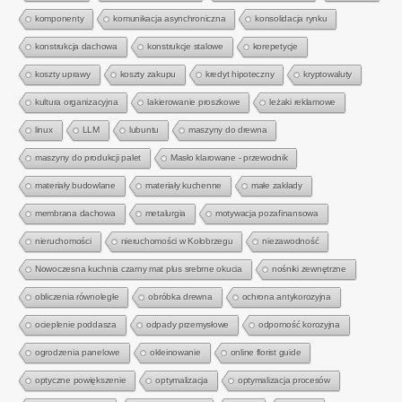
komponenty
komunikacja asynchroniczna
konsolidacja rynku
konstrukcja dachowa
konstrukcje stalowe
korepetycje
koszty uprawy
koszty zakupu
kredyt hipoteczny
kryptowaluty
kultura organizacyjna
lakierowanie proszkowe
leżaki reklamowe
linux
LLM
lubuntu
maszyny do drewna
maszyny do produkcji palet
Masło klarowane - przewodnik
materiały budowlane
materiały kuchenne
małe zakłady
membrana dachowa
metalurgia
motywacja pozafinansowa
nieruchomości
nieruchomości w Kołobrzegu
niezawodność
Nowoczesna kuchnia czarny mat plus srebrne okucia
nośniki zewnętrzne
obliczenia równoległe
obróbka drewna
ochrona antykorozyjna
ocieplenie poddasza
odpady przemysłowe
odporność korozyjna
ogrodzenia panelowe
okleinowanie
online florist guide
optyczne powiększenie
optymalizacja
optymalizacja procesów