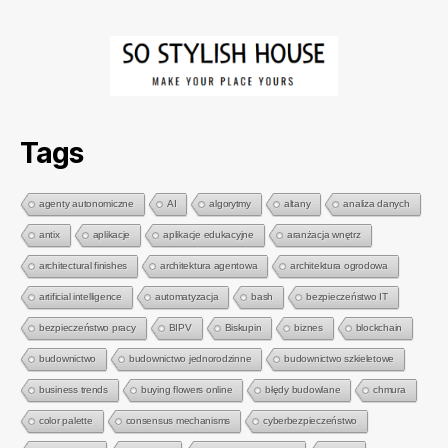
Tags
agenty autonomiczne
AI
algorytmy
altany
analiza danych
antix
aplikacje
aplikacje edukacyjne
aranżacja wnętrz
architectural finishes
architektura agentowa
architektura ogrodowa
artificial intelligence
automatyzacja
bash
bezpieczeństwo IT
bezpieczeństwo pracy
BIPV
Biskupin
biznes
blockchain
budownictwo
budownictwo jednorodzinne
budownictwo szkieletowe
business trends
buying flowers online
błędy budowlane
chmura
color palette
consensus mechanisms
cyberbezpieczeństwo