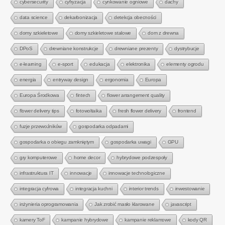
cybersecurity
cyfryzacja
cynkowanie ogniowe
dachy
data science
dekarbonizacja
detekcja obecności
domy szkieletowe
domy szkieletowe stalowe
dom z drewna
DPoS
drewniane konstrukcje
drewniane prezenty
dystrybucje
e-learning
e-sport
edukacja
elektronika
elementy ogrodu
energia
entryway design
ergonomia
Europa
Europa Środkowa
fintech
flower arrangement quality
flower delivery tips
fotowoltaika
fresh flower delivery
frontend
fuzje przewoźników
gospodarka odpadami
gospodarka o obiegu zamkniętym
gospodarka uwagi
GPU
gry komputerowe
home decor
hybrydowe podzespoły
infrastruktura IT
innowacje
innowacje technologiczne
integracja cyfrowa
integracja kuchni
interior trends
inwestowanie
inżynieria oprogramowania
Jak zrobić masło klarowane
javascript
kamery ToF
kampanie hybrydowe
kampanie reklamowe
kody QR