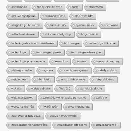
social media
sporty elektroniczne
sprzęt
stal czarna
stal kwasoodporna
stal nierdzewna
stolarstwo DIY
strugarka grubościowa
sustainability
system Duplex
szlefowarki
szlifowanie drewna
sztuczna inteligencja
targetowanie
techniki grubo- i cienkowarstwowe
technologia
technologia w kuchni
technologie
technologie cyfrowe
technologie edukacyjne
technologie przetwarzania
tensorflow
terminal
transport drogowy
triki wnętrzarskie
turystyka
uczenie maszynowe
układy scalone
umiejętności
urbanistyka
urządzanie ogrodu
usługi zbiorowe
wakacje
waluty cyfrowe
Web 2.0
wentylacja dachu
wizja maszynowa
województwo kujawsko-pomorskie
workflow
wpływ na klientów
wybór roślin
wyspy kuchenne
zachowania zakupowe
zakup nieruchomości
zarządzanie nieruchomością
zarządzanie odpadami
zarządzanie w IT