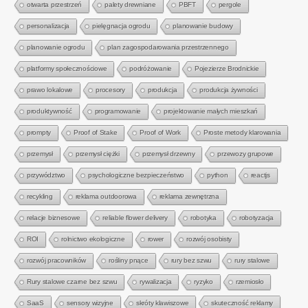
otwarta przestrzeń
palety drewniane
PBFT
pergole
personalizacja
pielęgnacja ogrodu
planowanie budowy
planowanie ogrodu
plan zagospodarowania przestrzennego
platformy społecznościowe
podróżowanie
Pojezierze Brodnickie
prawo lokalowe
procesory
produkcja
produkcja żywności
produktywność
programowanie
projektowanie małych mieszkań
prompty
Proof of Stake
Proof of Work
Proste metody klarowania
przemysł
przemysł ciężki
przemysł drzewny
przewozy grupowe
przywództwo
psychologiczne bezpieczeństwo
python
reactjs
recykling
reklama outdoorowa
reklama zewnętrzna
relacje biznesowe
reliable flower delivery
robotyka
robotyzacja
ROI
rolnictwo ekologiczne
rower
rozwój osobisty
rozwój pracowników
rośliny pnące
rury bez szwu
rury stalowe
Rury stalowe czarne bez szwu
rywalizacja
ryzyko
rzemiosło
SaaS
sensory wizyjne
skróty klawiszowe
skuteczność reklamy