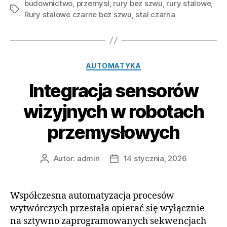
budownictwo
,
przemysł
,
rury bez szwu
bez
,
rury stalowe
,
Tagi
Rury stalowe czarne bez szwu
,
stal czarna
szwu.
Istotne
informacje”
Kategorie
AUTOMATYKA
Integracja sensorów
wizyjnych w robotach
przemysłowych
Autor:
admin
14 stycznia, 2026
Autor
Data
wpisu
wpisu
Współczesna automatyzacja procesów
wytwórczych przestała opierać się wyłącznie
na sztywno zaprogramowanych sekwencjach