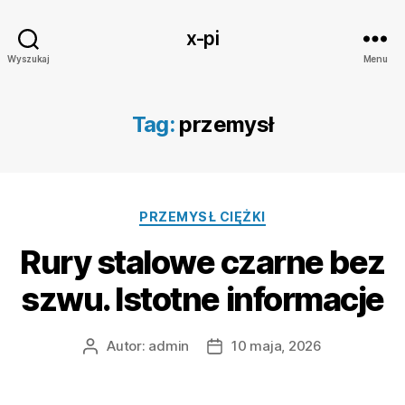
x-pi
Wyszukaj
Menu
Tag:
przemysł
Kategorie
PRZEMYSŁ CIĘŻKI
Rury stalowe czarne bez
szwu. Istotne informacje
Autor:
admin
10 maja, 2026
Autor
Data
wpisu
wpisu