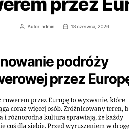
erem przez Eu
Autor:
admin
18 czerwca, 2026
Autor
Data
wpisu
wpisu
anowanie podróży
werowej przez Europ
 rowerem przez Europę to wyzwanie, które
ąga coraz więcej osób. Zróżnicowany teren, 
ia i różnorodna kultura sprawiają, że każdy
ie coś dla siebie. Przed wyruszeniem w drog