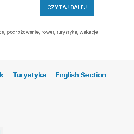
„Rowerem
CZYTAJ DALEJ
przez
Europę”
pa
,
podróżowanie
,
rower
,
turystyka
,
wakacje
k
Turystyka
English Section