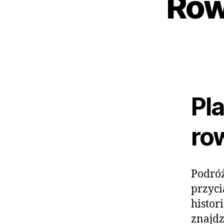
Row
Pl
ro
Podróż
przyci
histor
znajdz