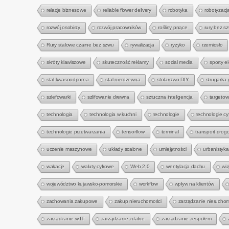
relacje biznesowe
reliable flower delivery
robotyka
robotyzacj
rozwój osobisty
rozwój pracowników
rośliny pnące
rury bez s
Rury stalowe czarne bez szwu
rywalizacja
ryzyko
rzemiosło
skróty klawiszowe
skuteczność reklamy
social media
sporty e
stal kwasoodporna
stal nierdzewna
stolarstwo DIY
strugarka
szlefowarki
szlifowanie drewna
sztuczna inteligencja
targetow
technologia
technologia w kuchni
technologie
technologie cy
technologie przetwarzania
tensorflow
terminal
transport drog
uczenie maszynowe
układy scalone
umiejętności
urbanistyka
wakacje
waluty cyfrowe
Web 2.0
wentylacja dachu
wi
województwo kujawsko-pomorskie
workflow
wpływ na klientów
zachowania zakupowe
zakup nieruchomości
zarządzanie nierucho
zarządzanie w IT
zarządzanie zdalne
zarządzanie zespołem