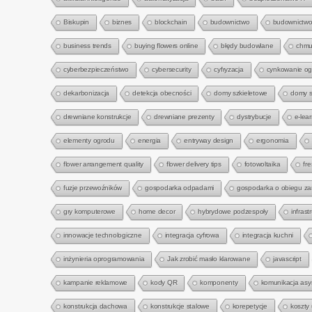
Biskupin
biznes
blockchain
budownictwo
budownictwo
business trends
buying flowers online
błędy budowlane
chmu
cyberbezpieczeństwo
cybersecurity
cyfryzacja
cynkowanie o
dekarbonizacja
detekcja obecności
domy szkieletowe
domy s
drewniane konstrukcje
drewniane prezenty
dystrybucje
e-lea
elementy ogrodu
energia
entryway design
ergonomia
flower arrangement quality
flower delivery tips
fotowoltaika
fre
fuzje przewoźników
gospodarka odpadami
gospodarka o obiegu z
gry komputerowe
home decor
hybrydowe podzespoły
infrast
innowacje technologiczne
integracja cyfrowa
integracja kuchni
inżynieria oprogramowania
Jak zrobić masło klarowane
javascript
kampanie reklamowe
kody QR
komponenty
komunikacja asy
konstrukcja dachowa
konstrukcje stalowe
korepetycje
koszty