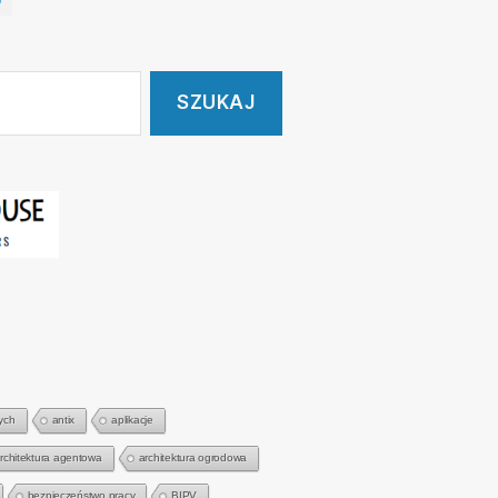
ych
antix
aplikacje
rchitektura agentowa
architektura ogrodowa
bezpieczeństwo pracy
BIPV