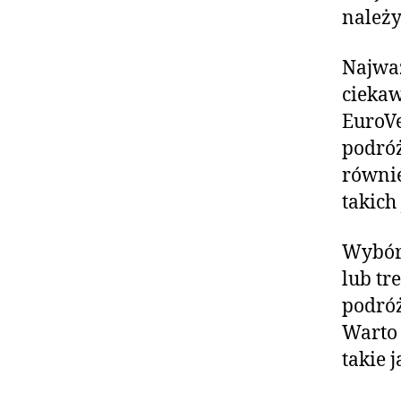
należy
Najważ
ciekaw
EuroVe
podróż
równie
takich
Wybór 
lub tr
podróż
Warto 
takie 