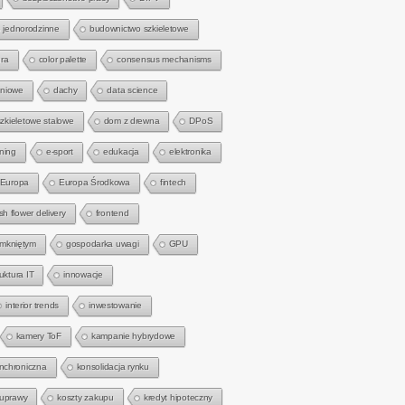
 jednorodzinne
budownictwo szkieletowe
ra
color palette
consensus mechanisms
gniowe
dachy
data science
zkieletowe stalowe
dom z drewna
DPoS
rning
e-sport
edukacja
elektronika
Europa
Europa Środkowa
fintech
sh flower delivery
frontend
amkniętym
gospodarka uwagi
GPU
ruktura IT
innowacje
interior trends
inwestowanie
kamery ToF
kampanie hybrydowe
nchroniczna
konsolidacja rynku
 uprawy
koszty zakupu
kredyt hipoteczny