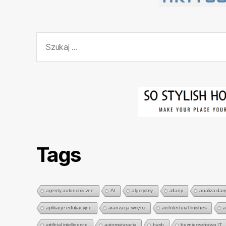
Szukaj:
Tags
agenty autonomiczne
AI
algorytmy
altany
analiza dan
aplikacje edukacyjne
aranżacja wnętrz
architectural finishes
a
artificial intelligence
automatyzacja
bash
bezpieczeństwo IT