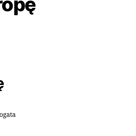
ropę
ę
bogata
ę