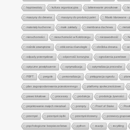
kryptowaluty
kultura organizacyjna
lakierowanie proszkowe
l
maszyny do drewna
maszyny do produkcji palet
Masło klarowane - 
materiały kuchenne
małe zakłady
membrana dachowa
metal
nieruchomości
nieruchomości w Kołobrzegu
niezawodność
N
nośniki zewnętrzne
obliczenia równoległe
obróbka drewna
oc
odpady przemysłowe
odporność korozyjna
ogrodzenia panelowe
optyczne powiększenie
optymalizacja
optymalizacja procesów
PBFT
pergole
personalizacja
pielęgnacja ogrodu
plan
plan zagospodarowania przestrzennego
platformy społecznościowe
prawo lokalowe
procesory
produkcja
produkcja żywności
projektowanie małych mieszkań
prompty
Proof of Stake
Proo
przemysł
przemysł ciężki
przemysł drzewny
przewozy grupow
psychologiczne bezpieczeństwo
python
reactjs
recykling