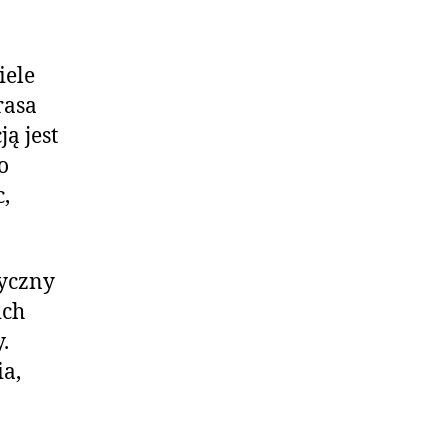
iele
rasa
ą jest
o
,
tyczny
ich
.
ia,