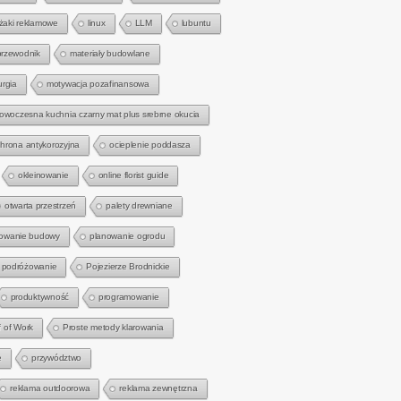
eżaki reklamowe
linux
LLM
lubuntu
przewodnik
materiały budowlane
urgia
motywacja pozafinansowa
owoczesna kuchnia czarny mat plus srebrne okucia
hrona antykorozyjna
ocieplenie poddasza
okleinowanie
online florist guide
otwarta przestrzeń
palety drewniane
owanie budowy
planowanie ogrodu
podróżowanie
Pojezierze Brodnickie
produktywność
programowanie
f of Work
Proste metody klarowania
e
przywództwo
reklama outdoorowa
reklama zewnętrzna