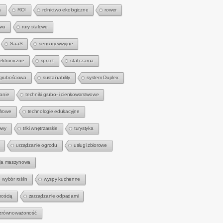
a
ROI
rolnictwo ekologiczne
rower
zwu
rury stalowe
SaaS
sensory wizyjne
lektroniczne
sprzęt
stal czarna
 grubościowa
sustainability
system Duplex
anie
techniki grubo- i cienkowarstwowe
frowe
technologie edukacyjne
owy
triki wnętrzarskie
turystyka
urządzanie ogrodu
usługi zbiorowe
zja maszynowa
wybór roślin
wyspy kuchenne
mością
zarządzanie odpadami
zrównoważoność