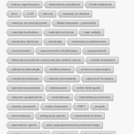
kultura organizacyjna
lakierowanie proszkowe
leżaki reklamowe
linux
LLM
lubuntu
maszyny do drewna
maszyny do produkcji palet
Masło klarowane - przewodnik
materiały budowlane
materiały kuchenne
małe zakłady
membrana dachowa
metalurgia
motywacja pozafinansowa
nieruchomości
nieruchomości w Kołobrzegu
niezawodność
Nowoczesna kuchnia czarny mat plus srebrne okucia
nośniki zewnętrzne
obliczenia równoległe
obróbka drewna
ochrona antykorozyjna
ocieplenie poddasza
odpady przemysłowe
odporność korozyjna
ogrodzenia panelowe
okleinowanie
online florist guide
optyczne powiększenie
optymalizacja
optymalizacja procesów
otwarta przestrzeń
palety drewniane
PBFT
pergole
personalizacja
pielęgnacja ogrodu
planowanie budowy
planowanie ogrodu
plan zagospodarowania przestrzennego