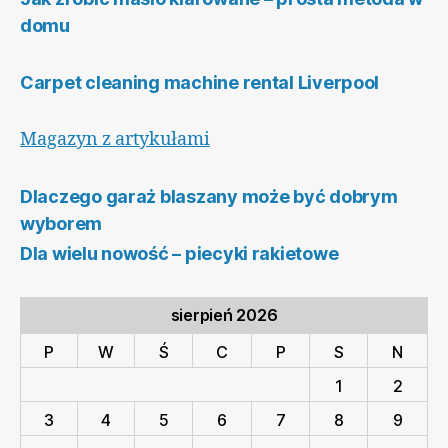
domu
Carpet cleaning machine rental Liverpool
Magazyn z artykułami
Dlaczego garaż blaszany może być dobrym
wyborem
Dla wielu nowość – piecyki rakietowe
sierpień 2026
P
W
Ś
C
P
S
N
1
2
3
4
5
6
7
8
9