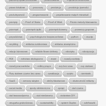
platformy społecznościowe
podróżowanie
Pojezierze Brodnickie
prawo lokalowe
procesory
produkcja
produkcja żywności
produktywność
programowanie
projektowanie małych mieszkań
prompty
Proof of Stake
Proof of Work
Proste metody klarowania
przemysł
przemysł ciężki
przemysł drzewny
przewozy grupowe
przywództwo
psychologiczne bezpieczeństwo
python
reactjs
recykling
reklama outdoorowa
reklama zewnętrzna
relacje biznesowe
reliable flower delivery
robotyka
robotyzacja
ROI
rolnictwo ekologiczne
rower
rozwój osobisty
rozwój pracowników
rośliny pnące
rury bez szwu
rury stalowe
Rury stalowe czarne bez szwu
rywalizacja
ryzyko
rzemiosło
SaaS
sensory wizyjne
skróty klawiszowe
skuteczność reklamy
social media
sporty elektroniczne
sprzęt
stal czarna
stal kwasoodporna
stal nierdzewna
stolarstwo DIY
strugarka grubościowa
sustainability
system Duplex
szlefowarki