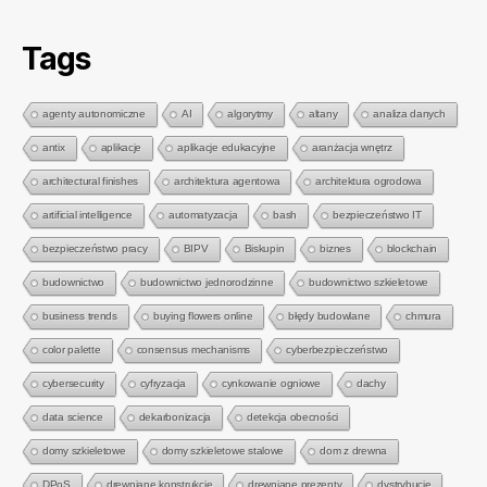
Tags
agenty autonomiczne
AI
algorytmy
altany
analiza danych
antix
aplikacje
aplikacje edukacyjne
aranżacja wnętrz
architectural finishes
architektura agentowa
architektura ogrodowa
artificial intelligence
automatyzacja
bash
bezpieczeństwo IT
bezpieczeństwo pracy
BIPV
Biskupin
biznes
blockchain
budownictwo
budownictwo jednorodzinne
budownictwo szkieletowe
business trends
buying flowers online
błędy budowlane
chmura
color palette
consensus mechanisms
cyberbezpieczeństwo
cybersecurity
cyfryzacja
cynkowanie ogniowe
dachy
data science
dekarbonizacja
detekcja obecności
domy szkieletowe
domy szkieletowe stalowe
dom z drewna
DPoS
drewniane konstrukcje
drewniane prezenty
dystrybucje