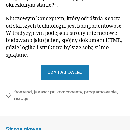
określonym stanie?”.
Kluczowym konceptem, który odróżnia Reacta
od starszych technologii, jest komponentowość.
W tradycyjnym podejsciu strony internetowe
budowano jako jeden, spójny dokument HTML,
gdzie logika i struktura były ze sobą silnie
splątane.
„React.js
CZYTAJ DALEJ
dla
początkujących:
frontend
,
javascript
,
komponenty
,
programowanie
Pierwsze
,
Tagi
reactjs
kroki
w
budowie
UI”
Strona główna