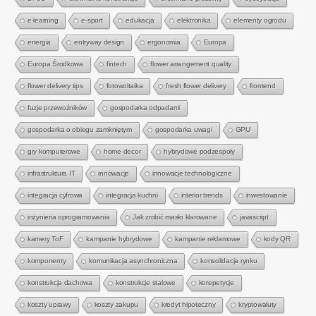
e-learning
e-sport
edukacja
elektronika
elementy ogrodu
energia
entryway design
ergonomia
Europa
Europa Środkowa
fintech
flower arrangement quality
flower delivery tips
fotowoltaika
fresh flower delivery
frontend
fuzje przewoźników
gospodarka odpadami
gospodarka o obiegu zamkniętym
gospodarka uwagi
GPU
gry komputerowe
home decor
hybrydowe podzespoły
infrastruktura IT
innowacje
innowacje technologiczne
integracja cyfrowa
integracja kuchni
interior trends
inwestowanie
inżynieria oprogramowania
Jak zrobić masło klarowane
javascript
kamery ToF
kampanie hybrydowe
kampanie reklamowe
kody QR
komponenty
komunikacja asynchroniczna
konsolidacja rynku
konstrukcja dachowa
konstrukcje stalowe
korepetycje
koszty uprawy
koszty zakupu
kredyt hipoteczny
kryptowaluty