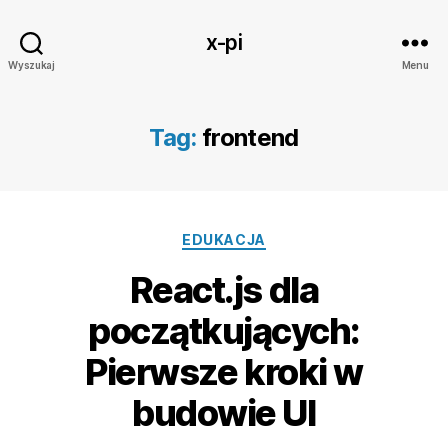
x-pi
Wyszukaj
Menu
Tag:
frontend
Kategorie
EDUKACJA
React.js dla
początkujących:
Pierwsze kroki w
budowie UI