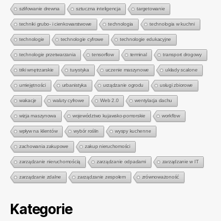
szlifowanie drewna
sztuczna inteligencja
targetowanie
techniki grubo- i cienkowarstwowe
technologia
technologia w kuchni
technologie
technologie cyfrowe
technologie edukacyjne
technologie przetwarzania
tensorflow
terminal
transport drogowy
triki wnętrzarskie
turystyka
uczenie maszynowe
układy scalone
umiejętności
urbanistyka
urządzanie ogrodu
usługi zbiorowe
wakacje
waluty cyfrowe
Web 2.0
wentylacja dachu
wizja maszynowa
województwo kujawsko-pomorskie
workflow
wpływ na klientów
wybór roślin
wyspy kuchenne
zachowania zakupowe
zakup nieruchomości
zarządzanie nieruchomością
zarządzanie odpadami
zarządzanie w IT
zarządzanie zdalne
zarządzanie zespołem
zrównoważoność
Kategorie