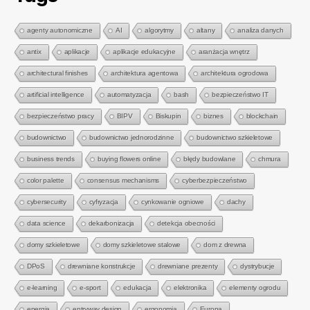
agenty autonomiczne
AI
algorytmy
altany
analiza danych
antix
aplikacje
aplikacje edukacyjne
aranżacja wnętrz
architectural finishes
architektura agentowa
architektura ogrodowa
artificial intelligence
automatyzacja
bash
bezpieczeństwo IT
bezpieczeństwo pracy
BIPV
Biskupin
biznes
blockchain
budownictwo
budownictwo jednorodzinne
budownictwo szkieletowe
business trends
buying flowers online
błędy budowlane
chmura
color palette
consensus mechanisms
cyberbezpieczeństwo
cybersecurity
cyfryzacja
cynkowanie ogniowe
dachy
data science
dekarbonizacja
detekcja obecności
domy szkieletowe
domy szkieletowe stalowe
dom z drewna
DPoS
drewniane konstrukcje
drewniane prezenty
dystrybucje
e-learning
e-sport
edukacja
elektronika
elementy ogrodu
energia
entryway design
ergonomia
Europa