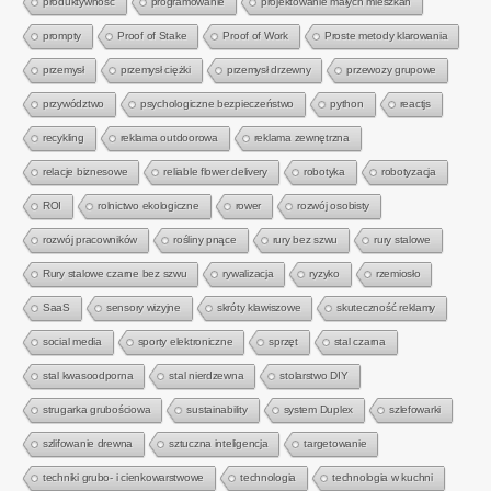
produktywność
programowanie
projektowanie małych mieszkań
prompty
Proof of Stake
Proof of Work
Proste metody klarowania
przemysł
przemysł ciężki
przemysł drzewny
przewozy grupowe
przywództwo
psychologiczne bezpieczeństwo
python
reactjs
recykling
reklama outdoorowa
reklama zewnętrzna
relacje biznesowe
reliable flower delivery
robotyka
robotyzacja
ROI
rolnictwo ekologiczne
rower
rozwój osobisty
rozwój pracowników
rośliny pnące
rury bez szwu
rury stalowe
Rury stalowe czarne bez szwu
rywalizacja
ryzyko
rzemiosło
SaaS
sensory wizyjne
skróty klawiszowe
skuteczność reklamy
social media
sporty elektroniczne
sprzęt
stal czarna
stal kwasoodporna
stal nierdzewna
stolarstwo DIY
strugarka grubościowa
sustainability
system Duplex
szlefowarki
szlifowanie drewna
sztuczna inteligencja
targetowanie
techniki grubo- i cienkowarstwowe
technologia
technologia w kuchni