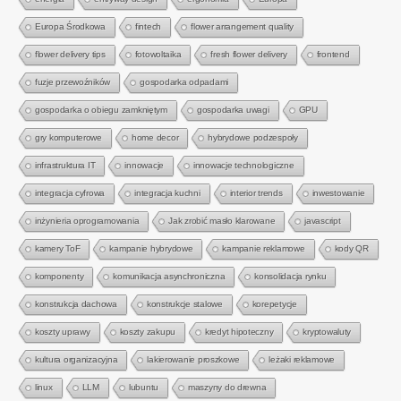
Europa Środkowa
fintech
flower arrangement quality
flower delivery tips
fotowoltaika
fresh flower delivery
frontend
fuzje przewoźników
gospodarka odpadami
gospodarka o obiegu zamkniętym
gospodarka uwagi
GPU
gry komputerowe
home decor
hybrydowe podzespoły
infrastruktura IT
innowacje
innowacje technologiczne
integracja cyfrowa
integracja kuchni
interior trends
inwestowanie
inżynieria oprogramowania
Jak zrobić masło klarowane
javascript
kamery ToF
kampanie hybrydowe
kampanie reklamowe
kody QR
komponenty
komunikacja asynchroniczna
konsolidacja rynku
konstrukcja dachowa
konstrukcje stalowe
korepetycje
koszty uprawy
koszty zakupu
kredyt hipoteczny
kryptowaluty
kultura organizacyjna
lakierowanie proszkowe
leżaki reklamowe
linux
LLM
lubuntu
maszyny do drewna