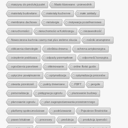
maszyny do produkcji palet
Masło klarowane - przewodnik
materiały budowlane
materiały kuchenne
małe zakłady
membrana dachowa
metalurgia
motywacja pozafinansowa
nieruchomości
nieruchomości w Kołobrzegu
niezawodność
Nowoczesna kuchnia czarny mat plus srebrne okucia
nośniki zewnętrzne
obliczenia równoległe
obróbka drewna
ochrona antykorozyjna
ocieplenie poddasza
odpady przemysłowe
odporność korozyjna
ogrodzenia panelowe
okleinowanie
online florist guide
optyczne powiększenie
optymalizacja
optymalizacja procesów
otwarta przestrzeń
palety drewniane
PBFT
pergole
personalizacja
pielęgnacja ogrodu
planowanie budowy
planowanie ogrodu
plan zagospodarowania przestrzennego
platformy społecznościowe
podróżowanie
Pojezierze Brodnickie
prawo lokalowe
procesory
produkcja
produkcja żywności