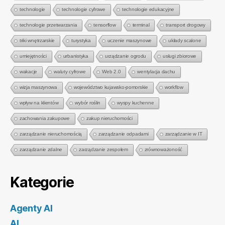
technologie
technologie cyfrowe
technologie edukacyjne
technologie przetwarzania
tensorflow
terminal
transport drogowy
triki wnętrzarskie
turystyka
uczenie maszynowe
układy scalone
umiejętności
urbanistyka
urządzanie ogrodu
usługi zbiorowe
wakacje
waluty cyfrowe
Web 2.0
wentylacja dachu
wizja maszynowa
województwo kujawsko-pomorskie
workflow
wpływ na klientów
wybór roślin
wyspy kuchenne
zachowania zakupowe
zakup nieruchomości
zarządzanie nieruchomością
zarządzanie odpadami
zarządzanie w IT
zarządzanie zdalne
zarządzanie zespołem
zrównoważoność
Kategorie
Agenty AI
AI