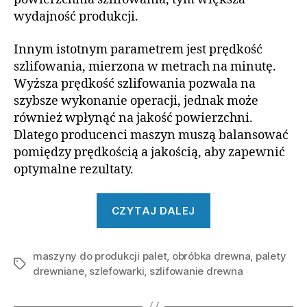
wydajność produkcji.
Innym istotnym parametrem jest prędkość
szlifowania, mierzona w metrach na minutę.
Wyższa prędkość szlifowania pozwala na
szybsze wykonanie operacji, jednak może
również wpłynąć na jakość powierzchni.
Dlatego producenci maszyn muszą balansować
pomiędzy prędkością a jakością, aby zapewnić
optymalne rezultaty.
„Szlifierki
CZYTAJ DALEJ
do
klocków
maszyny do produkcji palet
,
obróbka drewna
paletowych”
,
palety
Tagi
drewniane
,
szlefowarki
,
szlifowanie drewna