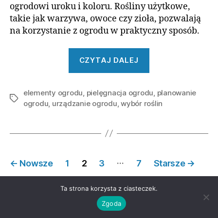
ogrodowi uroku i koloru. Rośliny użytkowe,
takie jak warzywa, owoce czy zioła, pozwalają
na korzystanie z ogrodu w praktyczny sposób.
„Urządzanie
CZYTAJ DALEJ
Ogrodu
–
elementy ogrodu
,
pielęgnacja ogrodu
Wskazówki”
,
planowanie
Tagi
ogrodu
,
urządzanie ogrodu
,
wybór roślin
Stronicowanie
…
←
Nowsze
1
2
3
7
Starsze
→
wpisów
Ta strona korzysta z ciasteczek.
Zgoda
Strona główna