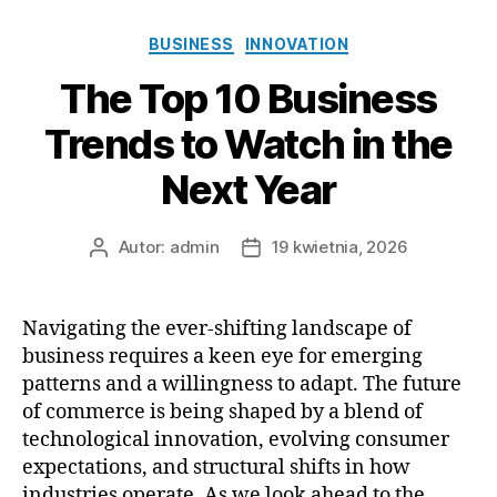
Kategorie
BUSINESS
INNOVATION
The Top 10 Business
Trends to Watch in the
Next Year
Autor:
admin
19 kwietnia, 2026
Autor
Data
wpisu
wpisu
Navigating the ever-shifting landscape of
business requires a keen eye for emerging
patterns and a willingness to adapt. The future
of commerce is being shaped by a blend of
technological innovation, evolving consumer
expectations, and structural shifts in how
industries operate. As we look ahead to the