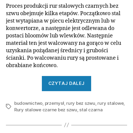
Proces produkcji rur stalowych czarnych bez
szwu obejmuje kilka etapów. Początkowo stal
jest wytapiana w piecu elektrycznym lub w
konwertorze, a następnie jest odlewana do
postaci bloomów lub wlewków. Następnie
materiał ten jest walcowany na gorąco w celu
uzyskania pożądanej średnicy i grubości
ścianki. Po walcowaniu rury są prostowane i
obrabiane końcowo.
„Rury
CZYTAJ DALEJ
stalowe
czarne
budownictwo
,
przemysł
,
rury bez szwu
bez
,
rury stalowe
,
Tagi
Rury stalowe czarne bez szwu
,
stal czarna
szwu.
Istotne
informacje”