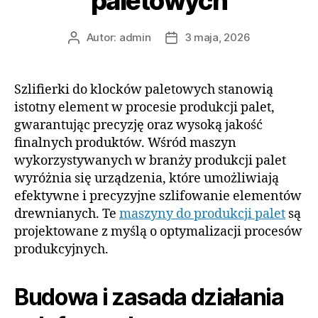
paletowych
Autor:
admin
3 maja, 2026
Autor
Data
wpisu
wpisu
Szlifierki do klocków paletowych stanowią
istotny element w procesie produkcji palet,
gwarantując precyzję oraz wysoką jakość
finalnych produktów. Wśród maszyn
wykorzystywanych w branży produkcji palet
wyróżnia się urządzenia, które umożliwiają
efektywne i precyzyjne szlifowanie elementów
drewnianych. Te
maszyny do produkcji palet
są
projektowane z myślą o optymalizacji procesów
produkcyjnych.
Budowa i zasada działania