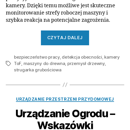
kamery. Dzięki temu możliwe jest skuteczne
monitorowanie strefy roboczej maszyny i
szybka reakcja na potencjalne zagrożenia.
„Detekcja
CZYTAJ DALEJ
obecności
kończyny
bezpieczeństwo pracy
,
detekcja obecności
operatora
,
kamery
ToF
,
maszyny do drewna
,
przemysł drzewny
,
Tagi
w
strugarka grubościowa
strefie
roboczej
strugarki
grubościowej
Kategorie
URZĄDZANIE PRZESTRZENI PRZYDOMOWEJ
z
Urządzanie Ogrodu –
użyciem
kamery
Wskazówki
ToF”