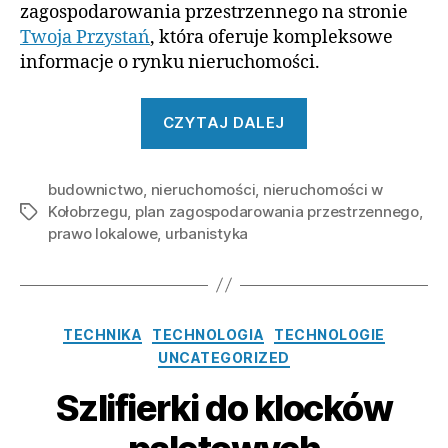
zagospodarowania przestrzennego na stronie
Twoja Przystań
, która oferuje kompleksowe
informacje o rynku nieruchomości.
„Jak
CZYTAJ DALEJ
czytać
plany
budownictwo
,
nieruchomości
,
nieruchomości w
zagospodarowan
Kołobrzegu
,
plan zagospodarowania przestrzennego
,
Tagi
żeby
prawo lokalowe
,
urbanistyka
nie
obudzić
się
z
Kategorie
TECHNIKA
TECHNOLOGIA
TECHNOLOGIE
betonowym
UNCATEGORIZED
sąsiadem
Szlifierki do klocków
za
rok”