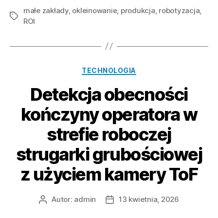
małe zakłady
,
okleinowanie
,
produkcja
w
,
robotyzacja
,
Tagi
ROI
linii
okleinowania
–
kalkulacja
Kategorie
TECHNOLOGIA
ROI
Detekcja obecności
dla
małych
kończyny operatora w
zakładów”
strefie roboczej
strugarki grubościowej
z użyciem kamery ToF
Autor:
admin
13 kwietnia, 2026
Autor
Data
wpisu
wpisu