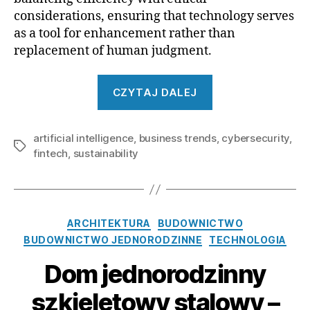
considerations, ensuring that technology serves
as a tool for enhancement rather than
replacement of human judgment.
„The
CZYTAJ DALEJ
Top
10
artificial intelligence
,
business trends
Business
,
cybersecurity
,
Tagi
fintech
,
sustainability
Trends
to
Watch
in
Kategorie
ARCHITEKTURA
BUDOWNICTWO
the
BUDOWNICTWO JEDNORODZINNE
TECHNOLOGIA
Next
Dom jednorodzinny
Year”
szkieletowy stalowy –