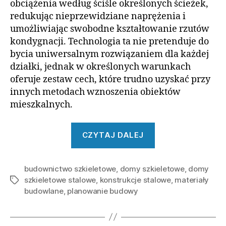
obciążenia według ściśle określonych ścieżek,
redukując nieprzewidziane naprężenia i
umożliwiając swobodne kształtowanie rzutów
kondygnacji. Technologia ta nie pretenduje do
bycia uniwersalnym rozwiązaniem dla każdej
działki, jednak w określonych warunkach
oferuje zestaw cech, które trudno uzyskać przy
innych metodach wznoszenia obiektów
mieszkalnych.
„Dom
CZYTAJ DALEJ
jednorodzinny
szkieletowy
budownictwo szkieletowe
,
domy szkieletowe
stalowy
,
domy
szkieletowe stalowe
,
konstrukcje stalowe
,
materiały
Tagi
–
budowlane
,
planowanie budowy
walory
technologii”