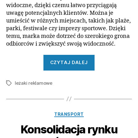
widoczne, dzięki czemu łatwo przyciągają
uwagę potencjalnych klientów. Można je
umieścić w różnych miejscach, takich jak plaże,
parki, festiwale czy imprezy sportowe. Dzięki
temu, marka może dotrzeć do szerokiego grona
odbiorców i zwiększyć swoją widoczność.
„Czym
CZYTAJ DALEJ
różnią
się
leżaki reklamowe
leżaki
Tagi
reklamowe
od
innych
Kategorie
TRANSPORT
gadżetów”
Konsolidacja rynku