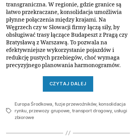
transgraniczna. W regionie, gdzie granice są
łatwo przekraczane, konsolidacja umożliwia
płynne połączenia między krajami. Na
Węgrzech czy w Słowacji firmy łączą siły, by
obsługiwać trasy łączące Budapeszt z Pragą czy
Bratysławą z Warszawą. To pozwala na
efektywniejsze wykorzystanie pojazdów i
redukcję pustych przebiegów, choć wymaga
precyzyjnego planowania harmonogramów.
„Konsolidacja
CZYTAJ DALEJ
rynku
przewozów
Europa Środkowa
,
fuzje przewoźników
grupowych
,
konsolidacja
rynku
,
przewozy grupowe
,
transport drogowy
,
usługi
Tagi
w
zbiorowe
Europie
Środkowej”