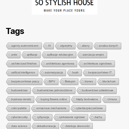
Tags
agenty autonomiczne
AI
algorytmy
altany
analiza danych
antix
aplikacje
aplikacje edukacyjne
aranżacja wnętrz
architectural finishes
architektura agentowa
architektura ogrodowa
artificial intelligence
automatyzacja
bash
bezpieczeństwo IT
bezpieczeństwo pracy
BIPV
Biskupin
biznes
blockchain
budownictwo
budownictwo jednorodzinne
budownictwo szkieletowe
business trends
buying flowers online
błędy budowlane
chmura
color palette
consensus mechanisms
cyberbezpieczeństwo
cybersecurity
cyfryzacja
cynkowanie ogniowe
dachy
data science
dekarbonizacja
detekcja obecności