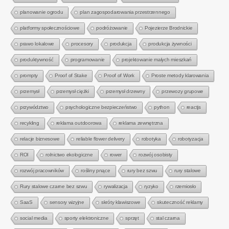
planowanie ogrodu
plan zagospodarowania przestrzennego
platformy społecznościowe
podróżowanie
Pojezierze Brodnickie
prawo lokalowe
procesory
produkcja
produkcja żywności
produktywność
programowanie
projektowanie małych mieszkań
prompty
Proof of Stake
Proof of Work
Proste metody klarowania
przemysł
przemysł ciężki
przemysł drzewny
przewozy grupowe
przywództwo
psychologiczne bezpieczeństwo
python
reactjs
recykling
reklama outdoorowa
reklama zewnętrzna
relacje biznesowe
reliable flower delivery
robotyka
robotyzacja
ROI
rolnictwo ekologiczne
rower
rozwój osobisty
rozwój pracowników
rośliny pnące
rury bez szwu
rury stalowe
Rury stalowe czarne bez szwu
rywalizacja
ryzyko
rzemiosło
SaaS
sensory wizyjne
skróty klawiszowe
skuteczność reklamy
social media
sporty elektroniczne
sprzęt
stal czarna