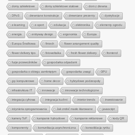
domy szkieletowe
domy szkieletowe stalowe
dom z drewna
DPoS
drewniane konstrukcje
drewniane prezenty
dystrybucje
e-learning
e-sport
edukacja
elektronika
elementy ogrodu
energia
entryway design
ergonomia
Europa
Europa Środkowa
fintech
flower arrangement quality
flower delivery tips
fotowoltaika
fresh flower delivery
frontend
fuzje przewoźników
gospodarka odpadami
gospodarka o obiegu zamkniętym
gospodarka uwagi
GPU
gry komputerowe
home decor
hybrydowe podzespoły
infrastruktura IT
innowacje
innowacje technologiczne
integracja cyfrowa
integracja kuchni
interior trends
inwestowanie
inżynieria oprogramowania
Jak zrobić masło klarowane
javascript
kamery ToF
kampanie hybrydowe
kampanie reklamowe
kody QR
komponenty
komunikacja asynchroniczna
konsolidacja rynku