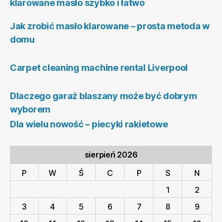
klarowane masło szybko i łatwo
Jak zrobić masło klarowane – prosta metoda w
domu
Carpet cleaning machine rental Liverpool
Dlaczego garaż blaszany może być dobrym
wyborem
Dla wielu nowość – piecyki rakietowe
sierpień 2026
P
W
Ś
C
P
S
N
1
2
3
4
5
6
7
8
9