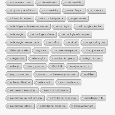
stal kwasoodporna
stal nierdzewna
stolarstwo DIY
strugarka grubościowa
sustainability
system Duplex
szlefowarki
szlifowanie drewna
sztuczna inteligencja
targetowanie
techniki grubo- i cienkowarstwowe
technologia
technologia w kuchni
technologie
technologie cyfrowe
technologie edukacyjne
technologie przetwarzania
tensorflow
terminal
transport drogowy
triki wnętrzarskie
turystyka
uczenie maszynowe
układy scalone
umiejętności
urbanistyka
urządzanie ogrodu
usługi zbiorowe
wakacje
waluty cyfrowe
Web 2.0
wentylacja dachu
wizja maszynowa
województwo kujawsko-pomorskie
workflow
wpływ na klientów
wybór roślin
wyspy kuchenne
zachowania zakupowe
zakup nieruchomości
zarządzanie nieruchomością
zarządzanie odpadami
zarządzanie w IT
zarządzanie zdalne
zarządzanie zespołem
zrównoważoność