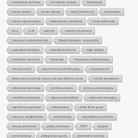
konstrukcja dachowa
konstrukcje stalowe
korepetycje
koszty uprawy
koszty zakupu
kredyt hipoteczny
kryptowaluty
kultura organizacyjna
lakierowanie proszkowe
leżaki reklamowe
linux
LLM
lubuntu
maszyny do drewna
maszyny do produkcji palet
Masło klarowane - przewodnik
materiały budowlane
materiały kuchenne
małe zakłady
membrana dachowa
metalurgia
motywacja pozafinansowa
nieruchomości
nieruchomości w Kołobrzegu
niezawodność
Nowoczesna kuchnia czarny mat plus srebrne okucia
nośniki zewnętrzne
obliczenia równoległe
obróbka drewna
ochrona antykorozyjna
ocieplenie poddasza
odpady przemysłowe
odporność korozyjna
ogrodzenia panelowe
okleinowanie
online florist guide
optyczne powiększenie
optymalizacja
optymalizacja procesów
otwarta przestrzeń
palety drewniane
PBFT
pergole
personalizacja
pielęgnacja ogrodu
planowanie budowy